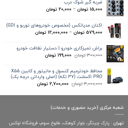
ضربه گیر شوک درب
محدوده
15,000
تومان
–
20,000
تومان
قیمت:
15,000 تومان
اکتان مدپاتکس (مخصوص خودروهای توربو و GDI)
تا
محدوده
579,000
تومان
–
12,000,000
تومان
20,000 تومان
قیمت:
579,000 تومان
براش تمیزکاری خودرو | دستیار نظافت خودرو
تا
قیمت
قیمت
300,000
تومان
199,000
تومان
12,000,000 تومان
اصلی
فعلی
300,000 تومان
199,000 تومان
محافظ خودترمیم کنسول و مانیتور و کابین X55
بود.
است.
PRO اکسلنت (37 تکه) (اصلی وارداتی درجه یک)
قیمت
قیمت
4,000,000
تومان
2,700,000
تومان
اصلی
فعلی
4,000,000 تومان
2,700,000 تومان
بود.
است.
شعبه مرکزی (خرید حضوری و خدمات)
تهران
: پارک چیتگر، بلوار کوهک، طلوع سوم، فروشگاه لوکس