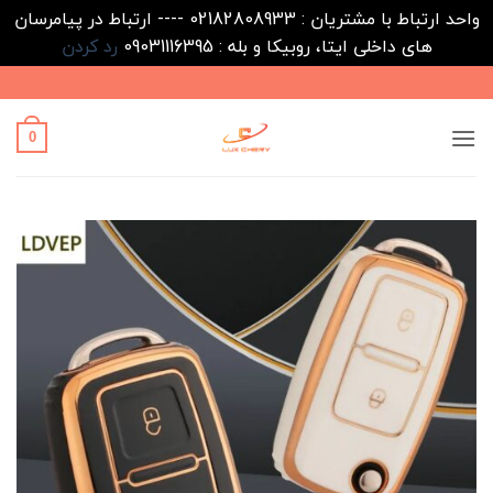
واحد ارتباط با مشتریان : 02182808933 ---- ارتباط در پیامرسان
های داخلی ایتا، روبیکا و بله : 09031116395
رد کردن
Ski
t
conten
0