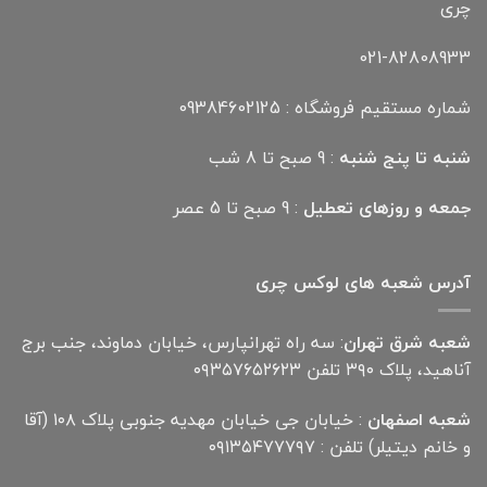
چری
021-82808933
شماره مستقیم فروشگاه : 09384602125
شنبه تا پنج شنبه
: 9 صبح تا 8 شب
جمعه و روزهای تعطیل
: 9 صبح تا 5 عصر
آدرس شعبه های لوکس چری
شعبه شرق تهران
: سه راه تهرانپارس، خیابان دماوند، جنب برج
آناهید، پلاک ۳۹۰ تلفن ۰۹۳۵۷۶۵۲۶۲۳
شعبه اصفهان
: خیابان جی خیابان مهدیه جنوبی پلاک ۱۰۸ (آقا
و خانم دیتیلر) تلفن : ۰۹۱۳۵۴۷۷۷۹۷