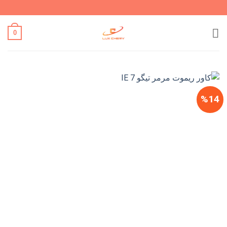
Ski
t
conten
0
%14