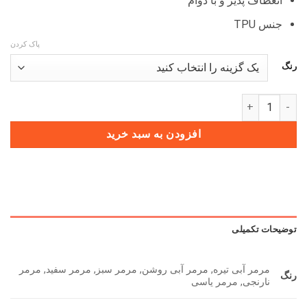
انعطاف پذیر و با دوام
جنس TPU
پاک کردن
رنگ
کاور ریموت مرمر تیگو 7 IE عدد
افزودن به سبد خرید
توضیحات تکمیلی
مرمر آبی تیره, مرمر آبی روشن, مرمر سبز, مرمر سفید, مرمر
رنگ
نارنجی, مرمر یاسی