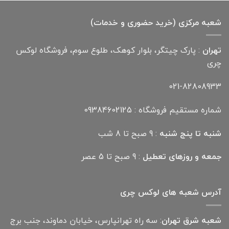
4,000,000 تومان
2,700,000 تومان
بود.
است.
شعبه مرکزی (خرید حضوری و خدمات)
تهران
: پارک چیتگر، بلوار کوهک، طلوع سوم، فروشگاه لوکس
چری
021-82808933
شماره مستقیم فروشگاه : 09384602125
شنبه تا پنج شنبه
: 9 صبح تا 8 شب
جمعه و روزهای تعطیل
: 9 صبح تا 5 عصر
آدرس شعبه های لوکس چری
شعبه شرق تهران
: سه راه تهرانپارس، خیابان دماوند، جنب برج