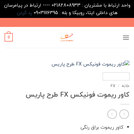
واحد ارتباط با مشتریان : 02182808933 ---- ارتباط در پیامرسان
های داخلی ایتا، روبیکا و بله : 09031116395
رد کردن
Ski
t
conten
0
خانه
/
FX
کاور ریموت فونیکس FX طرح پاریس
کاور ریموت براق رنگی