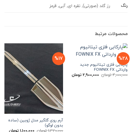
رنگ
رز گلد (صورتی), نقره ای, آبی, قرمز
محصولات مرتبط
%17
%28
پارکابی فلزی تیتانیوم جدید
وارداتی FOWNIX FX
قیمت
قیمت
4,000,000
تومان
2,900,000
تومان
اصلی
فعلی
4,000,000 تومان
2,900,000 تومان
بود.
است.
آرم روی گلگیر مدل ژوبین (ساده
بدون لوگو)
قیمت
قیمت
1,320,000
تومان
1,100,000
تومان