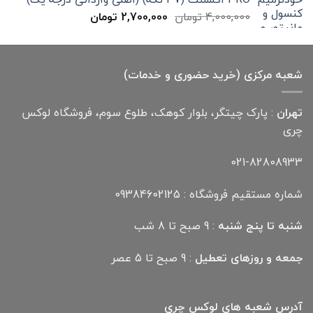
قیمت
قیمت
4,000,000
تومان
2,700,000
تومان
اصلی
فعلی
4,000,000 تومان
2,700,000 تومان
بود.
است.
شعبه مرکزی (خرید حضوری و خدمات)
تهران
: پارک چیتگر، بلوار کوهک، طلوع سوم، فروشگاه لوکس
چری
021-82808933
شماره مستقیم فروشگاه : 09384602125
شنبه تا پنج شنبه
: 9 صبح تا 8 شب
جمعه و روزهای تعطیل
: 9 صبح تا 5 عصر
آدرس شعبه های لوکس چری