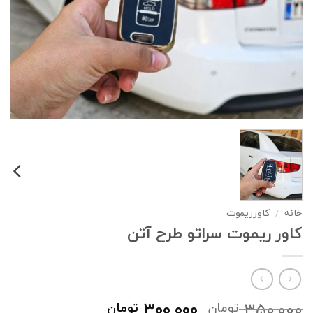
خانه
/
کاورریموت
کاور ریموت سراتو طرح آتن
قیمت
قیمت
300,000
350,000
تومان
تومان