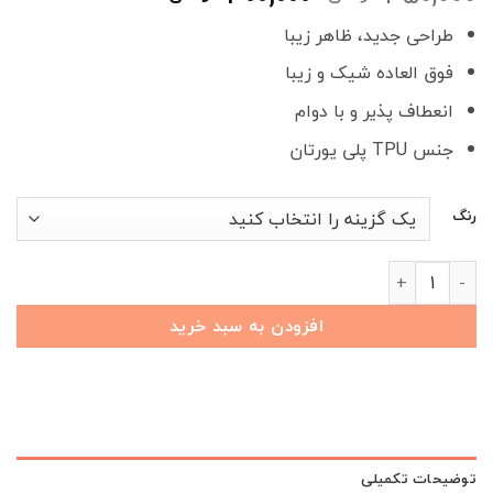
اصلی
فعلی
طراحی جدید، ظاهر زیبا
350,000 تومان
300,000 تومان
بود.
است.
فوق العاده شیک و زیبا
انعطاف پذیر و با دوام
جنس TPU پلی یورتان
رنگ
کاور ریموت سراتو طرح آتن عدد
افزودن به سبد خرید
توضیحات تکمیلی