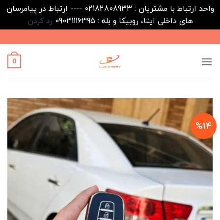
واحد ارتباط با مشتریان : 02182808933 ---- ارتباط در پیامرسان
های داخلی ایتا، روبیکا و بله : 09031116395
رد کردن
Ski
t
conten
0
%14