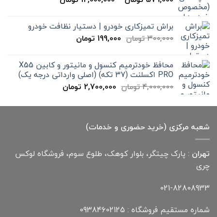
20,000 تومان
قیمت:
579,000 تومان
براش تمیزکاری خودرو | دستیار نظافت خودرو
تا
قیمت
قیمت
300,000
تومان
199,000
تومان
12,000,000 تومان
اصلی
فعلی
300,000 تومان
199,000 تومان
محافظ خودترمیم کنسول و مانیتور و کابین X55
بود.
است.
PRO اکسلنت (37 تکه) (اصلی وارداتی درجه یک)
قیمت
قیمت
4,000,000
تومان
2,700,000
تومان
اصلی
فعلی
4,000,000 تومان
2,700,000 تومان
بود.
است.
شعبه مرکزی (خرید حضوری و خدمات)
تهران
: پارک چیتگر، بلوار کوهک، طلوع سوم، فروشگاه لوکس
چری
021-82808933
شماره مستقیم فروشگاه : 09384602125