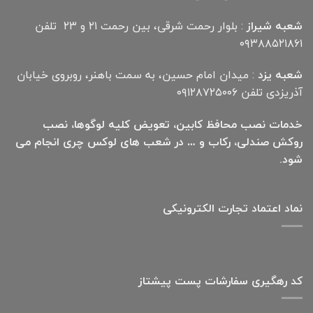
شعبه شیراز
: بلوار رحمت شرقی، بین رحمت ۲۱ و ۲۳ تلفن
۰۹۳۸۸۵۲۱۸۶۱
شعبه یزد
: میدان امام حسین، به سمت باهنر، روبروی خیابان
آذریزدی تلفن ۰۹۱۲۸۷۲۵۰۰۶
خدمات نصب محافظ کابین، تعویض کلیه لوگوها، نصب
روکش صندلی، رکاب و … در شعب های لوکس چری انجام می
شود.
نماد اعتماد تجارت الكترونیكی
کد رهگیری سفارشات پست پیشتاز