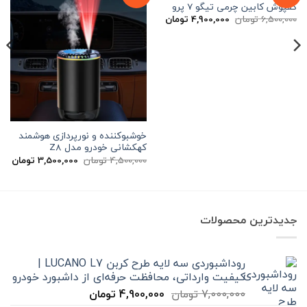
کفپوش کابین چرمی تیگو 7 پرو
قیمت
قیمت
6,500,000
تومان
4,900,000
تومان
اصلی
فعلی
6,500,000 تومان
4,900,000 تومان
بود.
است.
خوشبوکننده و نورپردازی هوشمند
کهکشانی خودرو مدل Z8
قیمت
قیم
4,500,000
تومان
3,500,000
تومان
اصلی
فعل
4,500,000 تومان
بود.
است
جدیدترین محصولات
روداشبوردی سه‌ لایه طرح کربن LUCANO L7 |
کیفیت وارداتی، محافظت حرفه‌ای از داشبورد خودرو
قیمت
قیمت
7,000,000
تومان
4,900,000
تومان