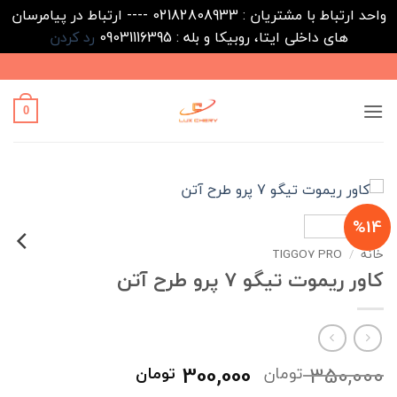
واحد ارتباط با مشتریان : 02182808933 ---- ارتباط در پیامرسان
های داخلی ایتا، روبیکا و بله : 09031116395
رد کردن
Ski
t
conten
0
%14
خانه
/
TIGGO7 PRO
کاور ریموت تیگو 7 پرو طرح آتن
قیمت
قیمت
300,000
350,000
تومان
تومان
اصلی
فعلی