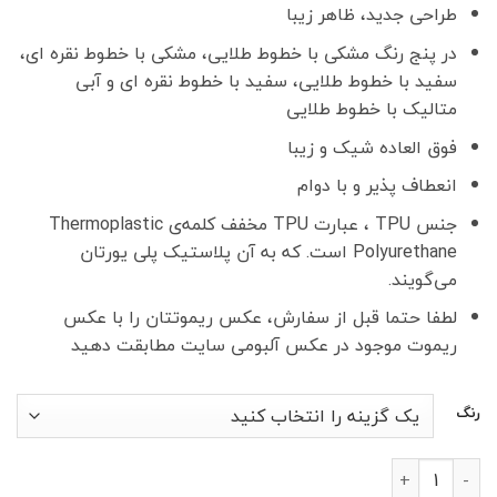
طراحی جدید، ظاهر زیبا
350,000 تومان
300,000 تومان
بود.
است.
در پنج رنگ مشکی با خطوط طلایی، مشکی با خطوط نقره ای،
سفید با خطوط طلایی، سفید با خطوط نقره ای و آبی
متالیک با خطوط طلایی
فوق العاده شیک و زیبا
انعطاف پذیر و با دوام
جنس TPU ، عبارت TPU مخفف کلمه‌ی Thermoplastic
Polyurethane است. که به آن پلاستیک پلی یورتان
می‌گویند.
لطفا حتما قبل از سفارش، عکس ریموتتان را با عکس
ریموت موجود در عکس آلبومی سایت مطابقت دهید
رنگ
کاور ریموت تیگو 7 پرو طرح آتن عدد