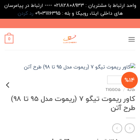
واحد ارتباط با مشتریان : 02182808933 ---- ارتباط در پیامرسان
های داخلی ایتا، روبیکا و بله : 09031116395
رد کردن
Ski
t
conten
0
%14
خانه
/
TIGGO5
کاور ریموت تیگو 7 (ریموت مدل 95 تا 98)
طرح آتن