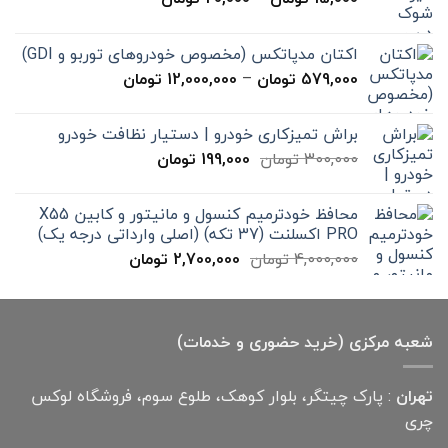
قیمت:
15,000 تومان
اکتان مدپاتکس (مخصوص خودروهای توربو و GDI)
تا
محدوده
579,000
تومان
–
12,000,000
تومان
20,000 تومان
قیمت:
579,000 تومان
براش تمیزکاری خودرو | دستیار نظافت خودرو
تا
قیمت
قیمت
300,000
تومان
199,000
تومان
12,000,000 تومان
اصلی
فعلی
300,000 تومان
199,000 تومان
محافظ خودترمیم کنسول و مانیتور و کابین X55
بود.
است.
PRO اکسلنت (37 تکه) (اصلی وارداتی درجه یک)
قیمت
قیمت
4,000,000
تومان
2,700,000
تومان
اصلی
فعلی
4,000,000 تومان
2,700,000 تومان
بود.
است.
شعبه مرکزی (خرید حضوری و خدمات)
تهران
: پارک چیتگر، بلوار کوهک، طلوع سوم، فروشگاه لوکس
چری