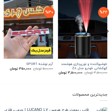
%30
%22
خوشبوکننده و نورپردازی هوشمند
آرم نوشته SPORT
کهکشانی خودرو مدل Z8
قیمت
قیمت
500,000
تومان
350,000
تومان
اصلی
فعلی
قیمت
قیمت
4,500,000
تومان
3,500,000
تومان
500,000 تومان
اصلی
فعلی
بود.
است.
4,500,000 تومان
3,500,000 تومان
بود.
است.
جدیدترین محصولات
قاب ریموت طرح هرمس LUCANO L7 | چرمی، فلزی