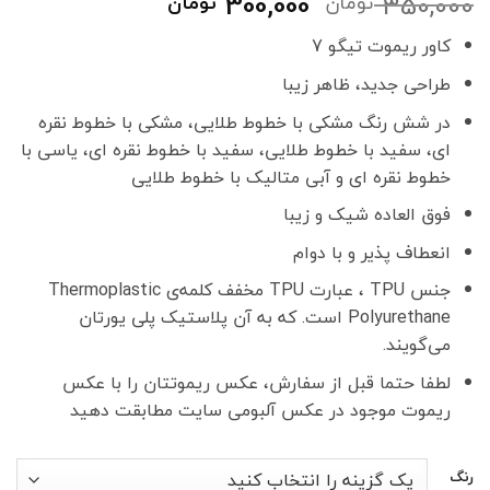
قیمت
قیمت
300,000
350,000
تومان
تومان
اصلی
فعلی
کاور ریموت تیگو 7
350,000 تومان
300,000 تومان
بود.
است.
طراحی جدید، ظاهر زیبا
در شش رنگ مشکی با خطوط طلایی، مشکی با خطوط نقره
ای، سفید با خطوط طلایی، سفید با خطوط نقره ای، یاسی با
خطوط نقره ای و آبی متالیک با خطوط طلایی
فوق العاده شیک و زیبا
انعطاف پذیر و با دوام
جنس TPU ، عبارت TPU مخفف کلمه‌ی Thermoplastic
Polyurethane است. که به آن پلاستیک پلی یورتان
می‌گویند.
لطفا حتما قبل از سفارش، عکس ریموتتان را با عکس
ریموت موجود در عکس آلبومی سایت مطابقت دهید
رنگ