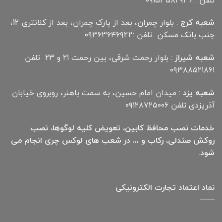
شعبه کرج
: بلوار چمران، بعد از پارک چمران، بعد از کلانتری 12،
جنب بانک مسکن تلفن :۰۹۳۶۳۶۴۶۹22
شعبه شیراز
: بلوار رحمت شرقی، بین رحمت ۲۱ و ۲۳ تلفن
۰۹۳۸۸۵۲۱۸۶۱
شعبه یزد
: میدان امام حسین، به سمت باهنر، روبروی خیابان
آذریزدی تلفن ۰۹۱۲۸۷۲۵۰۰۶
خدمات نصب محافظ کابین، تعویض کلیه لوگوها، نصب
روکش صندلی، رکاب و … در شعب های لوکس چری انجام می
شود.
نماد اعتماد تجارت الكترونیكی