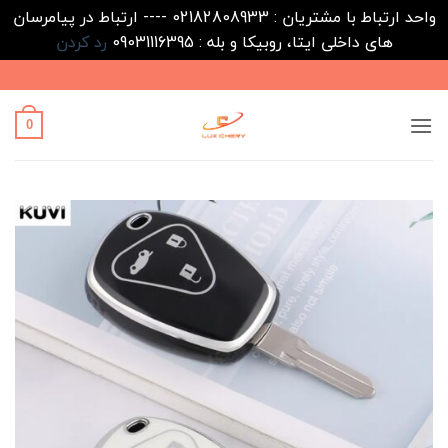
واحد ارتباط با مشتریان : 02182808933 ---- ارتباط در پیامرسان
های داخلی ایتا، روبیکا و بله : 09031116395
رد کردن
Ski
t
conten
0