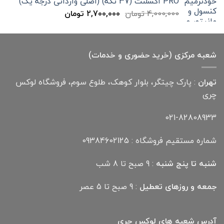
PRO اکسلنت (37 تکه) (اصلی وارداتی درجه یک)
قیمت
قیمت
4,000,000
تومان
2,700,000
تومان
اصلی
فعلی
4,000,000 تومان
2,700,000 تومان
بود.
است.
شعبه مرکزی (خرید حضوری و خدمات)
تهران
: پارک چیتگر، بلوار کوهک، طلوع سوم، فروشگاه لوکس
چری
021-82808933
شماره مستقیم فروشگاه : 09384602125
شنبه تا پنج شنبه
: 9 صبح تا 8 شب
جمعه و روزهای تعطیل
: 9 صبح تا 5 عصر
آدرس شعبه های لوکس چری