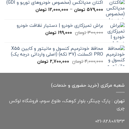
اکتان مدپاتکس (مخصوص خودروهای توربو و GDI)
تا
محدوده
579,000
تومان
–
12,000,000
تومان
20,000 تومان
قیمت:
579,000 تومان
براش تمیزکاری خودرو | دستیار نظافت خودرو
تا
قیمت
قیمت
300,000
تومان
199,000
تومان
12,000,000 تومان
اصلی
فعلی
300,000 تومان
199,000 تومان
محافظ خودترمیم کنسول و مانیتور و کابین X55
بود.
است.
PRO اکسلنت (37 تکه) (اصلی وارداتی درجه یک)
قیمت
قیمت
4,000,000
تومان
2,700,000
تومان
اصلی
فعلی
4,000,000 تومان
2,700,000 تومان
بود.
است.
شعبه مرکزی (خرید حضوری و خدمات)
تهران
: پارک چیتگر، بلوار کوهک، طلوع سوم، فروشگاه لوکس
چری
021-82808933