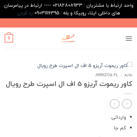
واحد ارتباط با مشتریان : 02182808933 ---- ارتباط در پیامرسان
های داخلی ایتا، روبیکا و بله : 09031116395
رد کردن
Ski
t
conten
0
خانه
/
ARRIZO5 FL
کاور ریموت آریزو 5 اف ال اسپرت طرح رویال
وارداتی
کم جا