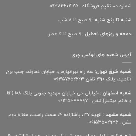
شماره مستقیم فروشگاه : 09384602125
شنبه تا پنج شنبه
: 9 صبح تا 8 شب
جمعه و روزهای تعطیل
: 9 صبح تا 5 عصر
آدرس شعبه های لوکس چری
شعبه شرق تهران
: سه راه تهرانپارس، خیابان دماوند، جنب برج
آناهید، پلاک ۳۹۰ تلفن ۰۹۳۵۷۶۵۲۶۲۳
شعبه اصفهان
: خیابان جی خیابان مهدیه جنوبی پلاک ۱۰۸ (آقا
و خانم دیتیلر) تلفن : ۰۹۱۳۵۴۷۷۷۹۷
شعبه مشهد
: الهیه ۳۷، پاشازاده ۴، سمت راست، مغازه دوم
تلفن : ۰۹۱۵۳۵۸۲۹۳۶
شعبه کرج
: بلوار چمران، بعد از پارک چمران، بعد از کلانتری 12،