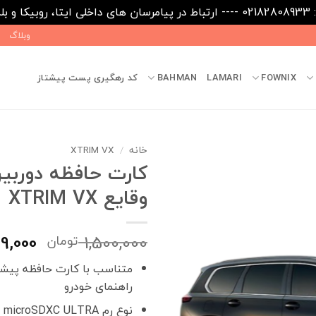
09031
وبلاگ
FOWNIX
LAMARI
BAHMAN
کد رهگیری پست پیشتاز
خانه
/
XTRIM VX
کارت حافظه دوربی
وقایع XTRIM VX
قیمت
99,000
1,500,000
تومان
اصلی
متناسب با کارت حافظه پیشن
راهنمای خودرو
بود.
نوع رم microSDXC ULTRA