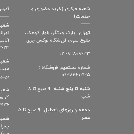
بود.
است.
شعبه مرکزی (خرید حضوری و
آدرس
خدمات)
شعبه
تهران
: پارک چیتگر، بلوار کوهک،
تهران
طلوع سوم، فروشگاه لوکس چری
۲۶۲۳
021-82808933
شعبه
شماره مستقیم فروشگاه :
09384602125
دیتیلر) ت
شنبه تا پنج شنبه
: 9 صبح تا 8
شعبه
شب
۴، 
۲۹۳۶
جمعه و روزهای تعطیل
: 9 صبح تا 5
عصر
شعبه
مسکن تلف