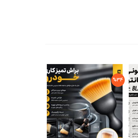
%33
%34