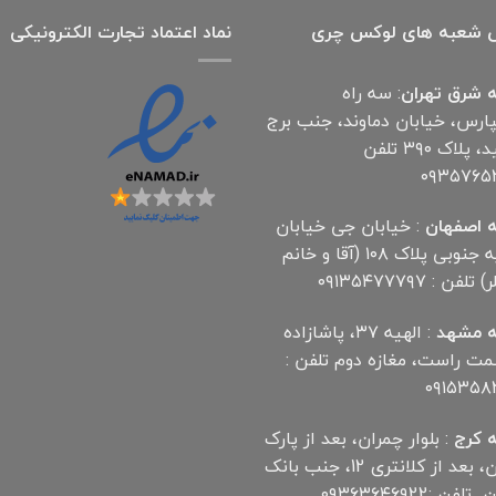
 شعبه های لوکس چری
نماد اعتماد تجارت الكترونیكی
 شرق تهران
: سه راه
پارس، خیابان دماوند، جنب برج
آناهید، پلاک ۳۹۰ تلفن
۰۹۳۵۷۶۵
 اصفهان
: خیابان جی خیابان
مهدیه جنوبی پلاک ۱۰۸ (آقا و خانم
لفن : ۰۹۱۳۵۴۷۷۷۹۷
 مشهد
: الهیه ۳۷، پاشازاده
سمت راست، مغازه دوم تلفن :
۰۹۱۵۳۵۸
 کرج
: بلوار چمران، بعد از پارک
چمران، بعد از کلانتری 12، جنب بانک
ن :۰۹۳۶۳۶۴۶۹22