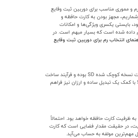
رم و مموری مناسب برای دوربین ثبت وقایع
برشماریم، مجهز بودن به کارت حافظه و
د، بایستی یکسری ویژگی‌ها و امکانات
ه رم داده شده است که بسیار مبهم است. در
هنمای انتخاب رم برای دوربین ثبت وقایع
کارت حافظه Micro SD در اکثر دوربین های ثبت وقایع خودرو مورد استفاده قرار می گیرد. این مدل از رم در حقیقت نسخه کوچک‌ شده SD بوده و فرآیند ساخت
آن مطابق با استاندارد ساخت کارت SD است. جالب است بدانید که امکان تبدیل این کارت به سایز استاندارد SD با کمک یک تبدیل ساده و ارزان نیز فراهم
ه ظرفیت کارت حافظه خواهد بود. احتمالاً
بوده که آن را با GB نشان می‌دهند. منظور از ظرفیت، در حقیقت مقدار فضایی است که کارت
ل مهم‌ترین مولفه به حساب می‌آید.