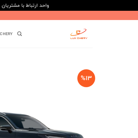
واحد ارتباط با مشتریان : 02182808933 ---- ارتباط در پیامرسان های داخلی ایتا، روبیکا و بله : 116395
Ski
t
conten
CHERY
%13