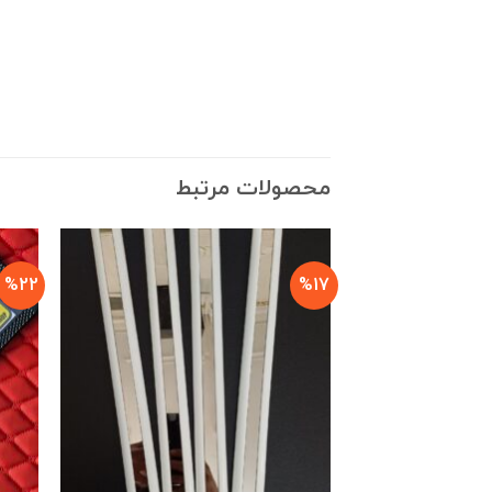
محصولات مرتبط
%22
%17