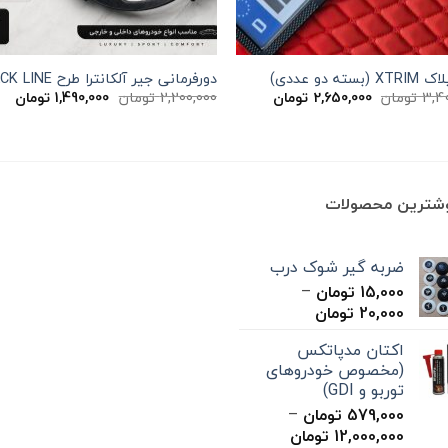
بسته دو عددی)
دورفرمانی جیر آلکانترا طرح BLACK LINE
قیمت
قیمت
قیمت
قی
3,4
تومان
2,650,000
تومان
2,200,000
تومان
1,490,000
تومان
اصلی
فعلی
اصلی
فعل
3,400,000 تومان
2,650,000 تومان
2,200,000 تومان
بود.
است.
بود.
اس
وشترین محصولات
ضربه گیر شوک درب
15,000
تومان
–
محدوده
20,000
تومان
قیمت:
اکتان مدپاتکس
15,000 تومان
(مخصوص خودروهای
تا
توربو و GDI)
20,000 تومان
579,000
تومان
–
محدوده
12,000,000
تومان