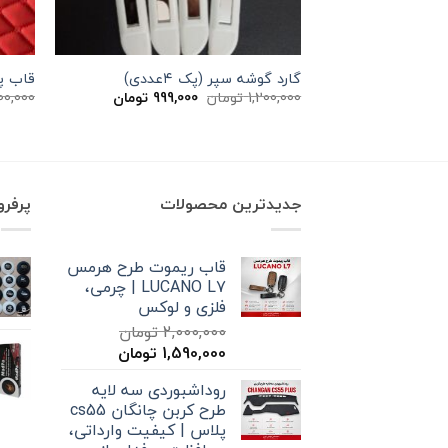
گارد گوشه سپر (پک ۴عددی)
قاب پلاک XTRIM (
قیمت
قیمت
1,200,000
تومان
999,000
تومان
00,000
اصلی
فعلی
1,200,000 تومان
999,000 تومان
بود.
است.
جدیدترین محصولات
پرفر
قاب ریموت طرح هرمس
LUCANO L7 | چرمی،
فلزی و لوکس
2,000,000
تومان
قیمت
قیمت
1,590,000
تومان
اصلی
فعلی
روداشبوردی سه‌ لایه
2,000,000 تومان
1,590,000 تومان
طرح کربن چانگان cs55
بود.
است.
پلاس | کیفیت وارداتی،