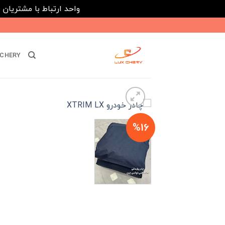
واحد ارتباط با مشتریان : 02182808933 ---- ارتباط در پیامرسان های داخلی ایتا، روبیکا و بله : 116395
Ski
t
conten
CHERY
%16