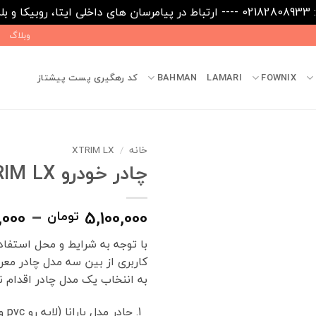
09031
وبلاگ
FOWNIX
LAMARI
BAHMAN
کد رهگیری پست پیشتاز
خانه
/
XTRIM LX
چادر خودرو XTRIM LX
,000
–
5,100,000
تومان
با توجه به شرایط و محل استفاده
کاربری از بین سه مدل چادر مع
به اننخاب یک مدل چادر اقدام نم
چادر مدل بارانا (لایه رو pvc و لایه پشت کرک)