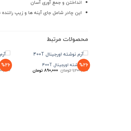
انداختن و جمع آوری آسان
این چادر شامل جای آینه ها و زیپ راننده 
محصولات مرتبط
%26
%26
آرم نوشته اورجینال 400T
آرم نوش
قیمت
قیمت
1,200,000
تومان
890,000
تومان
00,000
اصلی
فعلی
1,200,000 تومان
890,000 تومان
بود.
است.