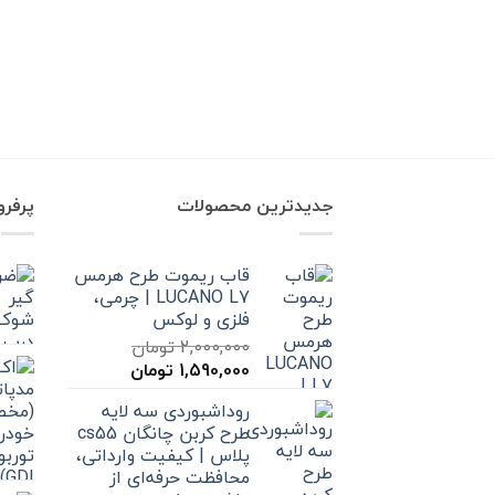
جدیدترین محصولات
پرفر
قاب ریموت طرح هرمس
LUCANO L7 | چرمی،
فلزی و لوکس
2,000,000
تومان
قیمت
قیمت
1,590,000
تومان
اصلی
فعلی
روداشبوردی سه‌ لایه
2,000,000 تومان
1,590,000 تومان
طرح کربن چانگان cs55
بود.
است.
پلاس | کیفیت وارداتی،
محافظت حرفه‌ای از