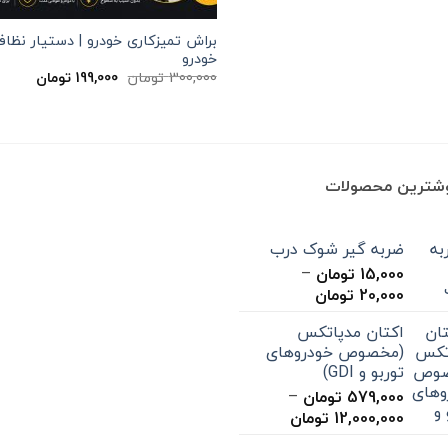
براش تمیزکاری خودرو | دستیار نظا
خودرو
قیمت
قیمت
300,000
تومان
199,000
تومان
اصلی
فعلی
300,000 تومان
بود.
است.
وشترین محصولات
ضربه گیر شوک درب
15,000
تومان
–
محدوده
20,000
تومان
قیمت:
اکتان مدپاتکس
15,000 تومان
(مخصوص خودروهای
تا
توربو و GDI)
20,000 تومان
579,000
تومان
–
محدوده
12,000,000
تومان
قیمت: