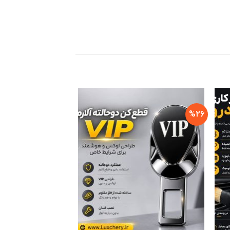
%43
%26