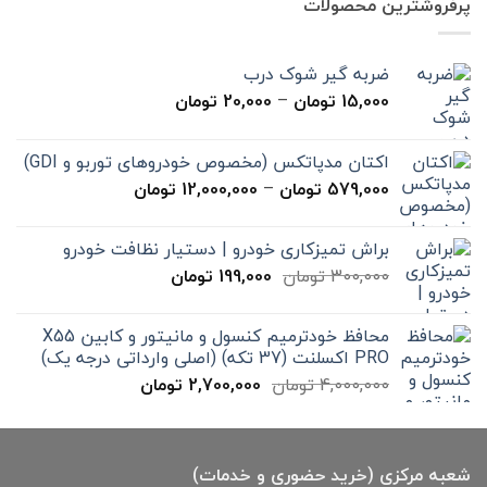
پرفروشترین محصولات
بود.
است.
ضربه گیر شوک درب
محدوده
15,000
تومان
–
20,000
تومان
قیمت:
15,000 تومان
اکتان مدپاتکس (مخصوص خودروهای توربو و GDI)
تا
محدوده
579,000
تومان
–
12,000,000
تومان
20,000 تومان
قیمت:
579,000 تومان
براش تمیزکاری خودرو | دستیار نظافت خودرو
تا
قیمت
قیمت
300,000
تومان
199,000
تومان
12,000,000 تومان
اصلی
فعلی
300,000 تومان
199,000 تومان
محافظ خودترمیم کنسول و مانیتور و کابین X55
بود.
است.
PRO اکسلنت (37 تکه) (اصلی وارداتی درجه یک)
قیمت
قیمت
4,000,000
تومان
2,700,000
تومان
اصلی
فعلی
4,000,000 تومان
2,700,000 تومان
بود.
است.
شعبه مرکزی (خرید حضوری و خدمات)