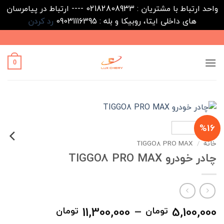
واحد ارتباط با مشتریان : 02182808933 ---- ارتباط در پیامرسان
های داخلی ایتا، روبیکا و بله : 09031116395
رد کردن
Ski
t
conten
0
%16
خانه
/
TIGGO8 PRO MAX
چادر خودرو TIGGO8 PRO MAX
محدوده
11,300,000
–
5,100,000
تومان
تومان
قیمت: