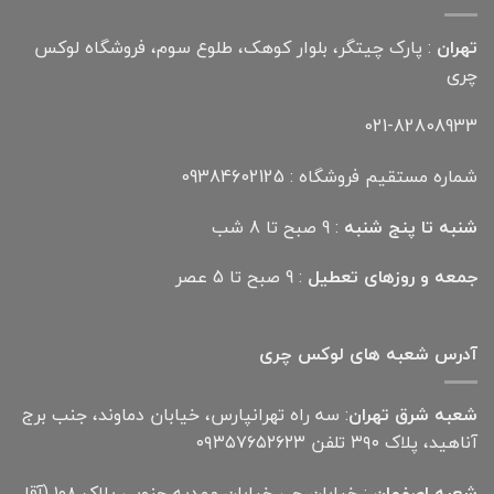
تهران
: پارک چیتگر، بلوار کوهک، طلوع سوم، فروشگاه لوکس
چری
021-82808933
شماره مستقیم فروشگاه : 09384602125
شنبه تا پنج شنبه
: 9 صبح تا 8 شب
جمعه و روزهای تعطیل
: 9 صبح تا 5 عصر
آدرس شعبه های لوکس چری
شعبه شرق تهران
: سه راه تهرانپارس، خیابان دماوند، جنب برج
آناهید، پلاک ۳۹۰ تلفن ۰۹۳۵۷۶۵۲۶۲۳
شعبه اصفهان
: خیابان جی خیابان مهدیه جنوبی پلاک ۱۰۸ (آقا