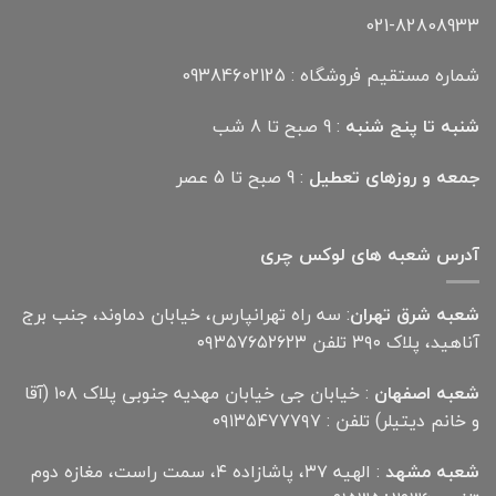
021-82808933
شماره مستقیم فروشگاه : 09384602125
شنبه تا پنج شنبه
: 9 صبح تا 8 شب
جمعه و روزهای تعطیل
: 9 صبح تا 5 عصر
آدرس شعبه های لوکس چری
شعبه شرق تهران
: سه راه تهرانپارس، خیابان دماوند، جنب برج
آناهید، پلاک ۳۹۰ تلفن ۰۹۳۵۷۶۵۲۶۲۳
شعبه اصفهان
: خیابان جی خیابان مهدیه جنوبی پلاک ۱۰۸ (آقا
و خانم دیتیلر) تلفن : ۰۹۱۳۵۴۷۷۷۹۷
شعبه مشهد
: الهیه ۳۷، پاشازاده ۴، سمت راست، مغازه دوم