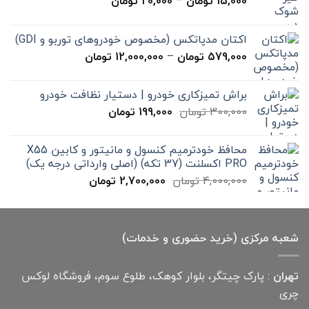
محدوده
15,000
تومان
–
20,000
تومان
قیمت:
15,000 تومان
اکتان مدپاتکس (مخصوص خودروهای توربو و GDI)
تا
محدوده
579,000
تومان
–
12,000,000
تومان
20,000 تومان
قیمت:
579,000 تومان
براش تمیزکاری خودرو | دستیار نظافت خودرو
تا
قیمت
قیمت
300,000
تومان
199,000
تومان
12,000,000 تومان
اصلی
فعلی
300,000 تومان
199,000 تومان
محافظ خودترمیم کنسول و مانیتور و کابین X55
بود.
است.
PRO اکسلنت (37 تکه) (اصلی وارداتی درجه یک)
قیمت
قیمت
4,000,000
تومان
2,700,000
تومان
اصلی
فعلی
4,000,000 تومان
2,700,000 تومان
بود.
است.
شعبه مرکزی (خرید حضوری و خدمات)
تهران
: پارک چیتگر، بلوار کوهک، طلوع سوم، فروشگاه لوکس
چری