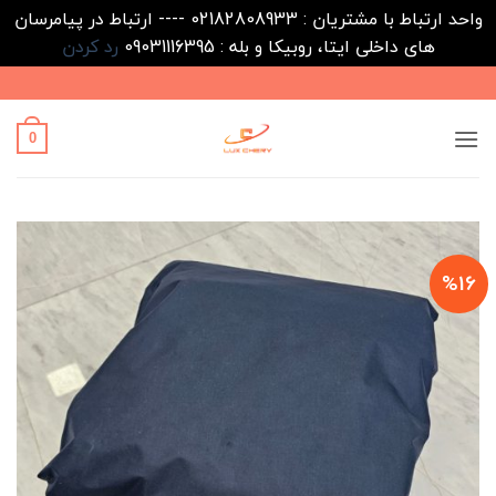
واحد ارتباط با مشتریان : 02182808933 ---- ارتباط در پیامرسان
های داخلی ایتا، روبیکا و بله : 09031116395
رد کردن
Ski
t
conten
0
%16