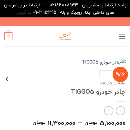
واحد ارتباط با مشتریان : 02182808933 ---- ارتباط در پیامرسان
های داخلی ایتا، روبیکا و بله : 09031116395
رد کردن
Ski
t
conten
0
%16
خانه
/
TIGGO5
چادر خودرو TIGGO5
محدوده
11,300,000
–
5,100,000
تومان
تومان
قیمت: