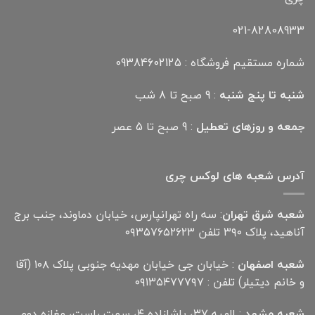
021-82808933
شماره مستقیم فروشگاه : 09384602125
شنبه تا پنج شنبه
: 9 صبح تا 8 شب
جمعه و روزهای تعطیل
: 9 صبح تا 5 عصر
آدرس شعبه های لوکس چری
شعبه شرق تهران
: سه راه تهرانپارس، خیابان دماوند، جنب برج
آناهید، پلاک ۳۹۰ تلفن ۰۹۳۵۷۶۵۲۶۲۳
شعبه اصفهان
: خیابان جی خیابان مهدیه جنوبی پلاک ۱۰۸ (آقا
و خانم دیتیلر) تلفن : ۰۹۱۳۵۴۷۷۷۹۷
شعبه مشهد
: الهیه ۳۷، پاشازاده ۴، سمت راست، مغازه دوم