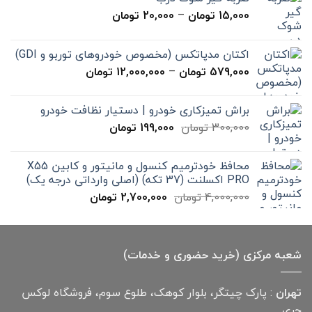
محدوده
15,000
تومان
–
20,000
تومان
قیمت:
15,000 تومان
اکتان مدپاتکس (مخصوص خودروهای توربو و GDI)
تا
محدوده
579,000
تومان
–
12,000,000
تومان
20,000 تومان
قیمت:
579,000 تومان
براش تمیزکاری خودرو | دستیار نظافت خودرو
تا
قیمت
قیمت
300,000
تومان
199,000
تومان
12,000,000 تومان
اصلی
فعلی
300,000 تومان
199,000 تومان
محافظ خودترمیم کنسول و مانیتور و کابین X55
بود.
است.
PRO اکسلنت (37 تکه) (اصلی وارداتی درجه یک)
قیمت
قیمت
4,000,000
تومان
2,700,000
تومان
اصلی
فعلی
4,000,000 تومان
2,700,000 تومان
بود.
است.
شعبه مرکزی (خرید حضوری و خدمات)
تهران
: پارک چیتگر، بلوار کوهک، طلوع سوم، فروشگاه لوکس
چری