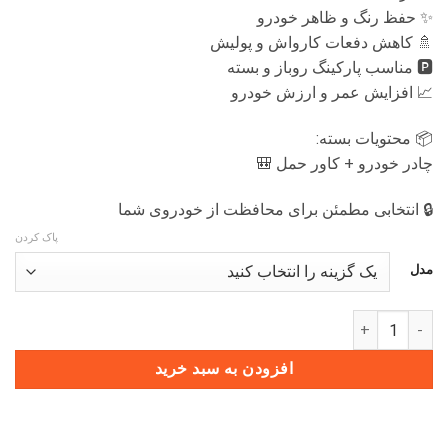
✨ حفظ رنگ و ظاهر خودرو
🚿 کاهش دفعات کارواش و پولیش
🅿️ مناسب پارکینگ روباز و بسته
📈 افزایش عمر و ارزش خودرو
📦 محتویات بسته:
چادر خودرو + کاور حمل 🎒
🔒 انتخابی مطمئن برای محافظت از خودروی شما
پاک کردن
مدل
چادر خودرو LUCANO L8 عدد
افزودن به سبد خرید