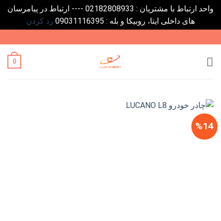
واحد ارتباط با مشتریان : 02182808933 ---- ارتباط در پیامرسان
های داخلی ایتا، روبیکا و بله : 09031116395
رد کردن
Ski
t
conten
0
%14