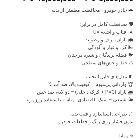
قیمت:
🚗 چادر خودرو | محافظت مطمئن از بدنه
تا
🛡 محافظت کامل در برابر:
12,000,000
☀️ آفتاب و اشعه UV
🌧 باران، برف و رطوبت
🌬 گرد و غبار و آلودگی
🐦 فضله پرندگان و شیره درختان
⚠️ خط و خش‌های سطحی
🧵 مدل‌های قابل انتخاب:
🏆 وارداتی پریمیوم – کیفیت بالا، ضد آب 💦
🌧 بارانا (PVC + کرک داخلی) – دو لایه، ضد خش
🌤 شمعی – سبک، اقتصادی، مناسب استفاده روزمره
📏 طراحی استاندارد و فیت بدنه
بدون فشار روی رنگ و قطعات خودرو
⭐ مزایا: