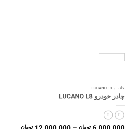
خانه
/
LUCANO L8
چادر خودرو LUCANO L8
محدوده
6,000,000
تومان
–
12,000,000
تومان