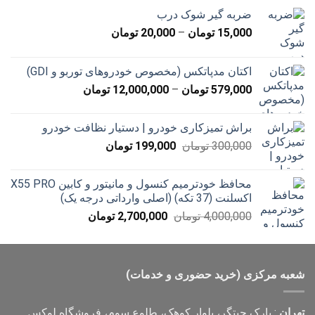
ضربه گیر شوک درب
محدوده
15,000
تومان
–
20,000
تومان
قیمت:
15,000 تومان
اکتان مدپاتکس (مخصوص خودروهای توربو و GDI)
تا
محدوده
579,000
تومان
–
12,000,000
تومان
20,000 تومان
قیمت:
579,000 تومان
براش تمیزکاری خودرو | دستیار نظافت خودرو
تا
قیمت
قیمت
300,000
تومان
199,000
تومان
12,000,000 تومان
اصلی
فعلی
300,000 تومان
199,000 تومان
محافظ خودترمیم کنسول و مانیتور و کابین X55 PRO
بود.
است.
اکسلنت (37 تکه) (اصلی وارداتی درجه یک)
قیمت
قیمت
4,000,000
تومان
2,700,000
تومان
اصلی
فعلی
4,000,000 تومان
2,700,000 تومان
بود.
است.
شعبه مرکزی (خرید حضوری و خدمات)
تهران
: پارک چیتگر، بلوار کوهک، طلوع سوم، فروشگاه لوکس