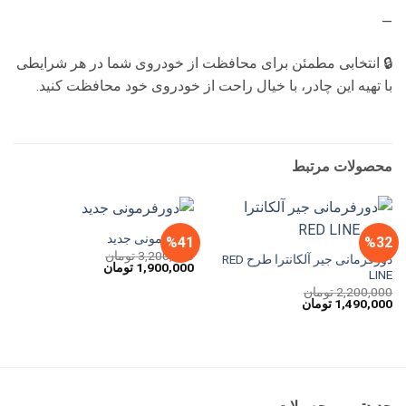
—
🔒 انتخابی مطمئن برای محافظت از خودروی شما در هر شرایطی
با تهیه این چادر، با خیال راحت از خودروی خود محافظت کنید.
محصولات مرتبط
دورفرمونی جدید
%41
%32
3,200,000
تومان
دورفرمانی جیر آلکانترا طرح RED
قیمت
قیمت
1,900,000
تومان
LINE
اصلی
فعلی
3,200,000 تومان
1,900,000 تومان
2,200,000
تومان
بود.
است.
قیمت
قیمت
1,490,000
تومان
اصلی
فعلی
2,200,000 تومان
1,490,000 تومان
بود.
است.