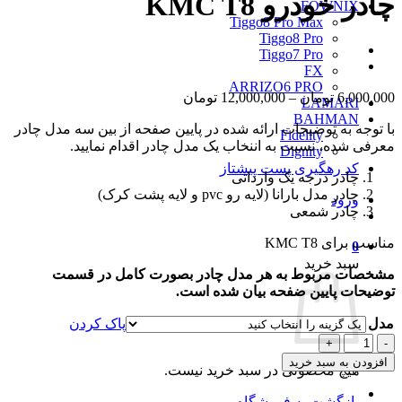
چادر خودرو KMC T8
FOWNIX
Tiggo8 Pro Max
Tiggo8 Pro
Tiggo7 Pro
FX
ARRIZO6 PRO
محدوده
6,000,000
تومان
–
12,000,000
تومان
LAMARI
قیمت:
BAHMAN
با توجه به توضیحات ارائه شده در پایین صفحه از بین سه مدل چادر
6,000,000 تومان
Fidelity
معرفی شده، نسبت به اننخاب یک مدل چادر اقدام نمایید.
تا
Dignity
12,000,000 تومان
کد رهگیری پست پیشتاز
چادر درجه یک وارداتی
چادر مدل بارانا (لایه رو pvc و لایه پشت کرک)
ورود
چادر شمعی
مناسب برای KMC T8
0
سبد خرید
مشخصات مربوط به هر مدل چادر بصورت کامل در قسمت
توضیحات پایین ضفحه بیان شده است.
مدل
پاک کردن
چادر
خودرو
افزودن به سبد خرید
هیچ محصولی در سبد خرید نیست.
KMC
T8
بازگشت به فروشگاه