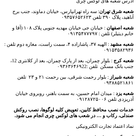
آدرس شعبه های لوکس چری
شعبه شرق تهران
: سه راه تهرانپارس، خیابان دماوند، جنب برج
آناهید، پلاک ۳۹۰ تلفن ۰۹۳۵۷۶۵۲۶۲۳
شعبه اصفهان
: خیابان جی خیابان مهدیه جنوبی پلاک ۱۰۸ (آقا و
خانم دیتیلر) تلفن : ۰۹۱۳۵۴۷۷۷۹۷
شعبه مشهد
: الهیه ۳۷، پاشازاده ۴، سمت راست، مغازه دوم تلفن :
۰۹۱۵۳۵۸۲۹۳۶
شعبه کرج
: بلوار چمران، بعد از پارک چمران، بعد از کلانتری 12،
جنب بانک مسکن تلفن :۰۹۳۶۳۶۴۶۹22
شعبه شیراز
: بلوار رحمت شرقی، بین رحمت ۲۱ و ۲۳ تلفن
۰۹۳۸۸۵۲۱۸۶۱
شعبه یزد
: میدان امام حسین، به سمت باهنر، روبروی خیابان
آذریزدی تلفن ۰۹۱۲۸۷۲۵۰۰۶
خدمات نصب محافظ کابین، تعویض کلیه لوگوها، نصب روکش
صندلی، رکاب و … در شعب های لوکس چری انجام می شود.
نماد اعتماد تجارت الكترونیكی