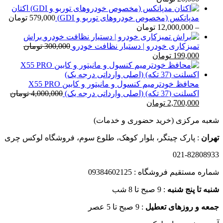
قیمت:
اکتان
15,000 تومان
مدپاتکس (مخصوص خودروهای توربو و GDI)
579,000
تومان
تا
محدوده
–
12,000,000
تومان
20,000 تومان
قیمت:
براش
579,000 تومان
تمیزکاری خودرو | دستیار نظافت خودرو
300,000
تومان
قیمت
قیمت
تا
199,000
تومان
اصلی
فعلی
12,000,000 تومان
300,000 تومان
199,000 تومان
بود.
است.
محافظ خودترمیم کنسول و مانیتور و کابین X55 PRO
اکسلنت (37 تکه) (اصلی وارداتی درجه یک)
4,000,000
تومان
قیمت
قیمت
2,700,000
تومان
اصلی
فعلی
شعبه مرکزی (خرید حضوری و خدمات)
4,000,000 تومان
2,700,000 تومان
بود.
است.
تهران
: پارک چیتگر، بلوار کوهک، طلوع سوم، فروشگاه لوکس چری
021-82808933
شماره مستقیم فروشگاه : 09384602125
شنبه تا پنج شنبه
: 9 صبح تا 8 شب
جمعه و روزهای تعطیل
: 9 صبح تا 5 عصر