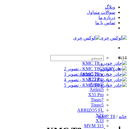
Skip
وبلاگ
to
سوالات متداول
content
درباره ما
تماس با ما
جستجو
%14
برای:
CHERY
Arrizo5 New
X22 Pro
Arrizo6
Arrizo5
X55 Pro
Tiggo7
Tiggo5
ARRIZO5 FL
X22
خانه
/
KMC T8
X33
MVM 315