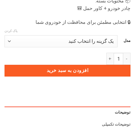
📦 محتویات بسته:
چادر خودرو + کاور حمل 🎒
🔒 انتخابی مطمئن برای محافظت از خودروی شما
پاک کردن
مدل
چادر HONGQI EQM5 عدد
افزودن به سبد خرید
توضیحات
توضیحات تکمیلی