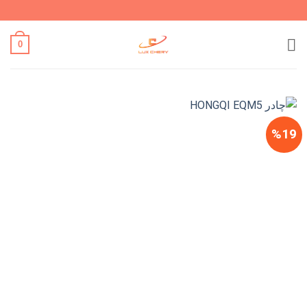
Ski
t
conten
0
%19