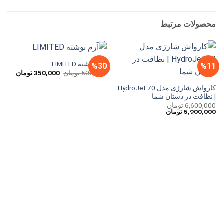
محصولات مرتبط
آرم نوشته LIMITED
%30
%11
قیمت
قیمت
500,000
تومان
350,000
تومان
اصلی
فعلی
500,000 تومان
کارواش شارژی مدل HydroJet 70
بود.
است.
| نظافت در دستان شما
6,600,000
تومان
قیمت
قیمت
5,900,000
تومان
اصلی
فعلی
6,600,000 تومان
5,900,000 تومان
بود.
است.