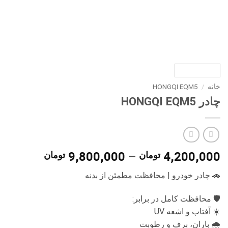
خانه
/
HONGQI EQM5
چادر HONGQI EQM5
محدوده
4,200,000
تومان
–
9,800,000
تومان
قیمت:
🚗 چادر خودرو | محافظت مطمئن از بدنه
تا
🛡 محافظت کامل در برابر:
9,800,000 تو
☀️ آفتاب و اشعه UV
🌧 باران، برف و رطوبت