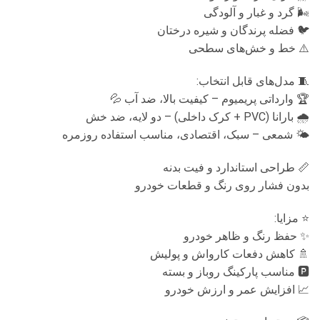
🌬 گرد و غبار و آلودگی
🐦 فضله پرندگان و شیره درختان
⚠️ خط و خش‌های سطحی
🧵 مدل‌های قابل انتخاب:
🏆 وارداتی پریمیوم – کیفیت بالا، ضد آب 💦
🌧 بارانا (PVC + کرک داخلی) – دو لایه، ضد خش
🌤 شمعی – سبک، اقتصادی، مناسب استفاده روزمره
📏 طراحی استاندارد و فیت بدنه
بدون فشار روی رنگ و قطعات خودرو
⭐ مزایا:
✨ حفظ رنگ و ظاهر خودرو
🚿 کاهش دفعات کارواش و پولیش
🅿️ مناسب پارکینگ روباز و بسته
📈 افزایش عمر و ارزش خودرو