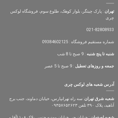
تهران
: پارک چیتگر، بلوار کوهک، طلوع سوم، فروشگاه لوکس
چری
021-82808933
شماره مستقیم فروشگاه : 09384602125
شنبه تا پنج شنبه
: 9 صبح تا 8 شب
جمعه و روزهای تعطیل
: 9 صبح تا 5 عصر
آدرس شعبه های لوکس چری
شعبه شرق تهران
: سه راه تهرانپارس، خیابان دماوند، جنب برج
آناهید، پلاک ۳۹۰ تلفن ۰۹۳۵۷۶۵۲۶۲۳
شعبه اصفهان
: خیابان جی خیابان مهدیه جنوبی پلاک ۱۰۸ (آقا و