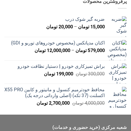
پرفروشترین محصولات
بود.
است.
ضربه گیر شوک درب
محدوده
15,000
تومان
–
20,000
تومان
قیمت:
15,000 تومان
اکتان مدپاتکس (مخصوص خودروهای توربو و GDI)
تا
محدوده
579,000
تومان
–
12,000,000
تومان
20,000 تومان
قیمت:
579,000 تومان
براش تمیزکاری خودرو | دستیار نظافت خودرو
تا
قیمت
قیمت
300,000
تومان
199,000
تومان
12,000,000 تومان
اصلی
فعلی
300,000 تومان
199,000 تومان
محافظ خودترمیم کنسول و مانیتور و کابین X55 PRO
بود.
است.
اکسلنت (37 تکه) (اصلی وارداتی درجه یک)
قیمت
قیمت
4,000,000
تومان
2,700,000
تومان
اصلی
فعلی
4,000,000 تومان
2,700,000 تومان
بود.
است.
شعبه مرکزی (خرید حضوری و خدمات)