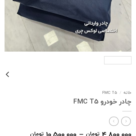
خانه
/
FMC T5
چادر خودرو FMC T5
محدوده
10,500,000
–
4,800,000
تومان
تومان