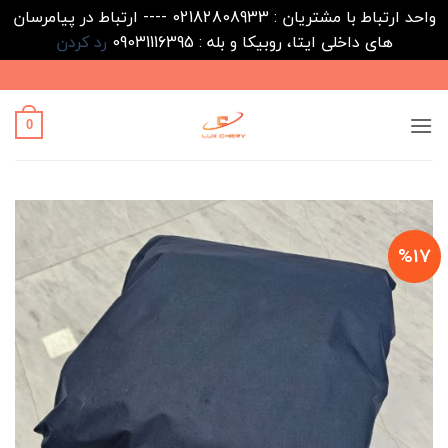
واحد ارتباط با مشتریان : 02182808933 ---- ارتباط در پیامرسان
های داخلی ایتا، روبیکا و بله : 09031116395
رد کردن
Ski
t
conten
0
%17