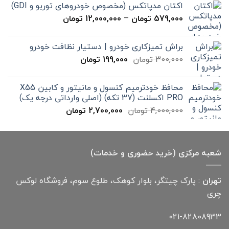
اکتان مدپاتکس (مخصوص خودروهای توربو و GDI)
تا
محدوده
579,000
تومان
–
12,000,000
تومان
20,000 تومان
قیمت:
579,000 تومان
براش تمیزکاری خودرو | دستیار نظافت خودرو
تا
قیمت
قیمت
300,000
تومان
199,000
تومان
12,000,000 تومان
اصلی
فعلی
300,000 تومان
199,000 تومان
محافظ خودترمیم کنسول و مانیتور و کابین X55
بود.
است.
PRO اکسلنت (37 تکه) (اصلی وارداتی درجه یک)
قیمت
قیمت
4,000,000
تومان
2,700,000
تومان
اصلی
فعلی
4,000,000 تومان
2,700,000 تومان
بود.
است.
شعبه مرکزی (خرید حضوری و خدمات)
تهران
: پارک چیتگر، بلوار کوهک، طلوع سوم، فروشگاه لوکس
چری
021-82808933