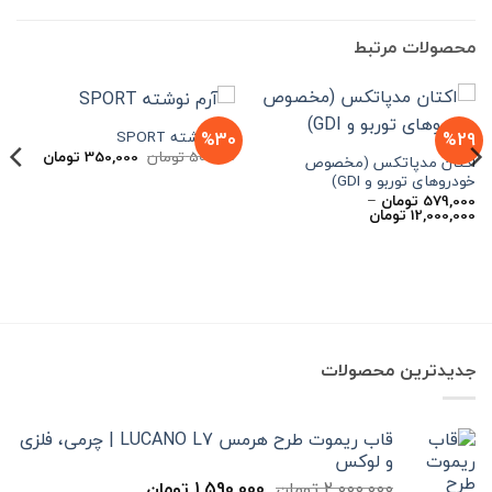
محصولات مرتبط
آرم نوشته SPORT
%30
%29
قیمت
قیمت
500,000
تومان
350,000
تومان
اکتان مدپاتکس (مخصوص
اصلی
فعلی
خودروهای توربو و GDI)
500,000 تومان
بود.
است.
579,000
تومان
–
محدوده
12,000,000
تومان
قیمت:
579,000 تومان
تا
12,000,000 تومان
جدیدترین محصولات
قاب ریموت طرح هرمس LUCANO L7 | چرمی، فلزی
و لوکس
قیمت
قیمت
2,000,000
تومان
1,590,000
تومان