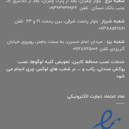
شعبه کرج
: بلوار چمران، بعد از پارک چمران، بعد از کلانتری 12،
جنب بانک مسکن تلفن :۰۹۳۶۳۶۴۶۹22
شعبه شیراز
: بلوار رحمت شرقی، بین رحمت ۲۱ و ۲۳ تلفن
۰۹۳۸۸۵۲۱۸۶۱
شعبه یزد
: میدان امام حسین، به سمت باهنر، روبروی خیابان
آذریزدی تلفن ۰۹۱۲۸۷۲۵۰۰۶
خدمات نصب محافظ کابین، تعویض کلیه لوگوها، نصب
روکش صندلی، رکاب و … در شعب های لوکس چری انجام می
شود.
نماد اعتماد تجارت الكترونیكی