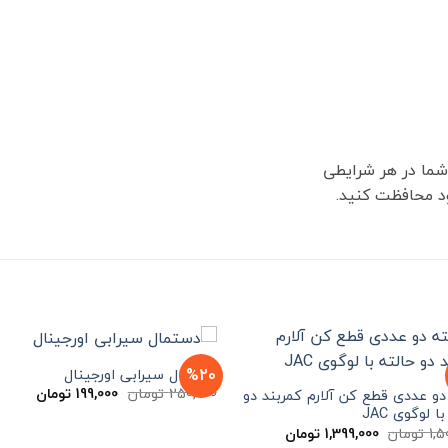
ما در هر شرایطی
ود محافظت کنید.
%20
دستمال سیرابی اورجینال
قیمت
قیمت
250,000
تومان
199,000
تومان
و عددی قطع کن آلارم کمربند دو
اصلی
فعلی
ا لوگوی JAC
مان
250,000 تومان
قیمت
قیمت
1,5
تومان
1,399,000
تومان
بود.
است.
اصلی
فعلی