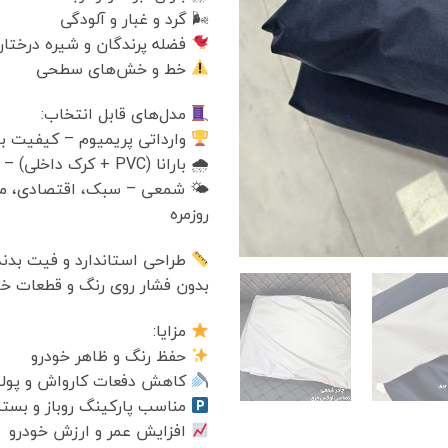
🌬 گرد و غبار و آلودگی
فضله پرندگان و شیره درختا
خط و خش‌های سطحی
مدل‌های قابل انتخاب:
وارداتی پریمیوم – کیفیت با
🌧 بارانا (PVC + کرک داخلی) – دو لایه، ضد خش
🌤 شمعی – سبک، اقتصادی، م
روزمره
طراحی استاندارد و فیت بدنه
بدون فشار روی رنگ و قطعات خو
مزایا:
حفظ رنگ و ظاهر خودرو
کاهش دفعات کارواش و پو
مناسب پارکینگ روباز و بسته
افزایش عمر و ارزش خودرو