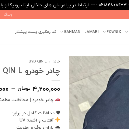
09031
وبلاگ
FOWNIX
LAMARI
BAHMAN
کد رهگیری پست پیشتاز
خانه
/
BYD QIN L
چادر خودرو BYD QIN L
000
–
4,200,000
تومان
چادر خودرو | محافظت مطمئن
🛡 محافظت کامل در برابر:
آفتاب و اشعه UV
🌧 باران، برف و رطوبت