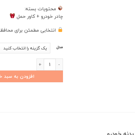
محتویات بسته:
چادر خودرو + کاور حمل
انتخابی مطمئن برای محافظت
مدل
چادر خودرو BYD QIN L عدد
افزودن به سبد خ
بدنه خودرو