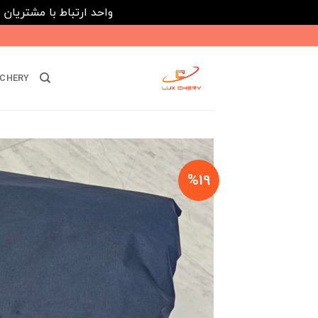
واحد ارتباط با مشتریان : 02182808933 ---- ارتباط در پیامرسان های داخلی ایتا، روبیکا و بله : 116395
Ski
t
conten
CHERY
%19