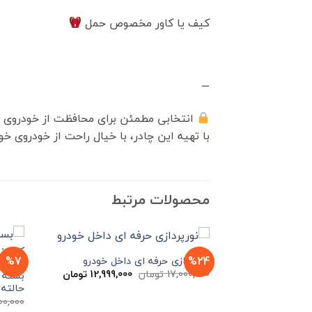
کیف یا کاور مخصوص حمل
—
انتخابی مطمئن برای محافظت از خودروی ش
با تهیه این چادر، با خیال راحت از خودروی خ
محصولات مرتبط
%7
%24
نورپردازی حرفه ای داخل خودرو
قیمت
قیمت
17,000,000
تومان
12,999,000
تومان
بسته د
اصلی
فعلی
حالته ب
17,000,000 تومان
12,999,000 تو
00,000
بود.
است.