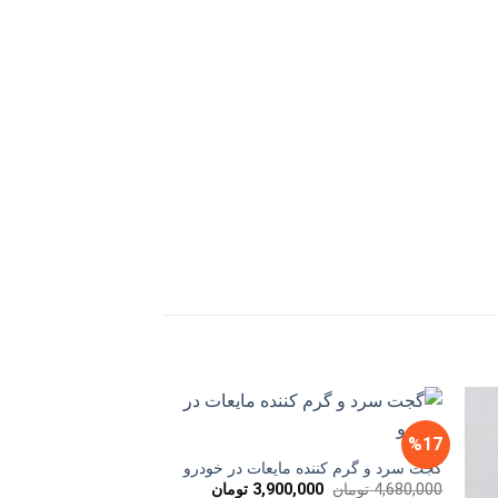
%29
%17
گجت سرد و گرم کننده مایعات در خودرو
قیمت
قیمت
4,680,000
تومان
3,900,000
تومان