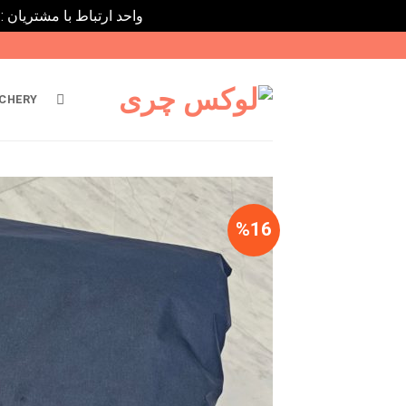
واحد ارتباط با مشتریان : 02182808933 ---- ارتباط در پیامرسان های داخلی ایتا، روبیکا و بله : 9031116395
Ski
t
conten
CHERY
%16