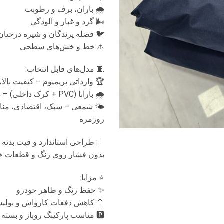
🌧 باران، برف و رطوبت
🌬 گرد و غبار و آلودگی
🐦 فضله پرندگان و شیره درختان
⚠️ خط و خش‌های سطحی
🧵 مدل‌های قابل انتخاب:
 پریمیوم – کیفیت بالا، ضد آب 💦
🌧 بارانا (PVC + کرک داخلی) – دو لایه، ضد خش
سبک، اقتصادی، مناسب استفاده
روزمره
📏 طراحی استاندارد و فیت بدنه
 فشار روی رنگ و قطعات خودرو
⭐ مزایا:
✨ حفظ رنگ و ظاهر خودرو
 کاهش دفعات کارواش و پولیش
🅿️ مناسب پارکینگ روباز و بسته