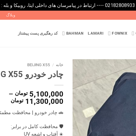
0
وبلاگ
FOWNIX
LAMARI
BAHMAN
کد رهگیری پست پیشتاز
خانه
/
BEIJING X55
چادر خودرو BEIJING X55
5,100,000
تومان
–
محد
11,300,000
تومان
قیم
🚗 چادر خودرو | محافظت مطمئن 
تا
🛡 محافظت کامل در برابر:
0,000
☀️ آفتاب و اشعه UV