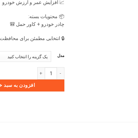
📈 افزایش عمر و ارزش خودرو
📦 محتویات بسته:
چادر خودرو + کاور حمل 🎒
🔒 انتخابی مطمئن برای محافظت
مدل
چادر خودرو BEIJING X55 عدد
افزودن به سبد خ