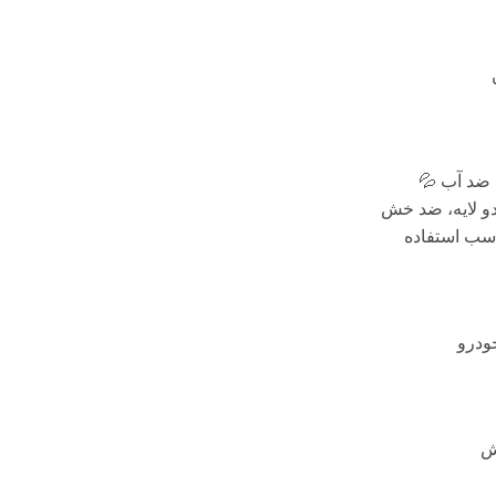
🏆 وارداتی
🌤 شمعی – 
بدون
