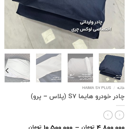
خانه
/
HAIMA S7 PLUS
چادر خودرو هایما S7 (پلاس – پرو)
محدوده
10,500,000
–
4,800,000
تومان
تومان