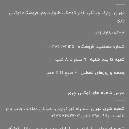
تهران
: پارک چیتگر، بلوار کوهک، طلوع سوم، فروشگاه لوکس
چری
021-82808933
شماره مستقیم فروشگاه : 09384602125
شنبه تا پنج شنبه
: 9 صبح تا 8 شب
جمعه و روزهای تعطیل
: 9 صبح تا 5 عصر
آدرس شعبه های لوکس چری
شعبه شرق تهران
: سه راه تهرانپارس، خیابان دماوند، جنب برج
آناهید، پلاک ۳۹۰ تلفن ۰۹۳۵۷۶۵۲۶۲۳
شعبه اصفهان
: خیابان جی خیابان مهدیه جنوبی پلاک ۱۰۸ (آقا