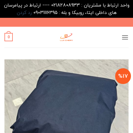
واحد ارتباط با مشتریان : 02182808933 ---- ارتباط در پیامرسان
های داخلی ایتا، روبیکا و بله : 09031116395
رد کردن
Ski
t
conten
0
%17