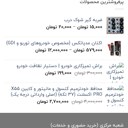
پرفروشترین محصولات
بود.
است.
ضربه گیر شوک درب
محدوده
15,000
تومان
–
20,000
تومان
قیمت:
15,000 تومان
اکتان مدپاتکس (مخصوص خودروهای توربو و GDI)
تا
محدوده
579,000
تومان
–
12,000,000
تومان
20,000 تومان
قیمت:
579,000 تومان
براش تمیزکاری خودرو | دستیار نظافت خودرو
تا
قیمت
قیمت
300,000
تومان
199,000
تومان
12,000,000 تومان
اصلی
فعلی
300,000 تومان
199,000 تومان
محافظ خودترمیم کنسول و مانیتور و کابین X55
بود.
است.
PRO اکسلنت (37 تکه) (اصلی وارداتی درجه یک)
قیمت
قیمت
4,000,000
تومان
2,700,000
تومان
اصلی
فعلی
4,000,000 تومان
2,700,000 تومان
بود.
است.
شعبه مرکزی (خرید حضوری و خدمات)