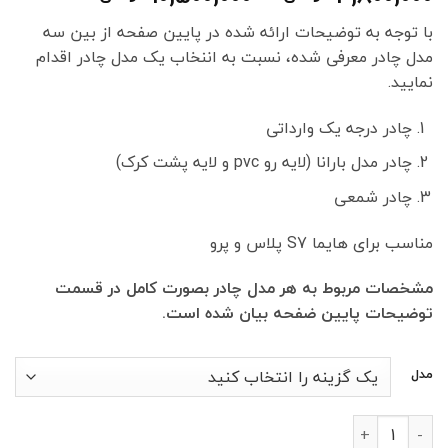
قیمت:
با توجه به توضیحات ارائه شده در پایین صفحه از بین سه
0
مدل چادر معرفی شده، نسبت به اننخاب یک مدل چادر اقدام
تا
نمایید.
10,500,000 تومان
چادر درجه یک وارداتی
چادر مدل بارانا (لایه رو pvc و لایه پشت کرک)
چادر شمعی
مناسب برای هایما S7 پلاس و پرو
مشخصات مربوط به هر مدل چادر بصورت کامل در قسمت
توضیحات پایین ضفحه بیان شده است.
مدل
چادر خودرو هایما S7 (پلاس - پرو) عدد