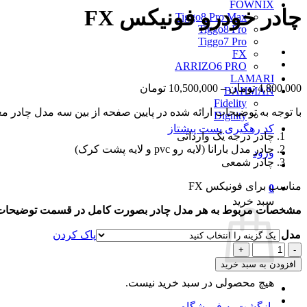
FOWNIX
چادر خودرو فونیکس FX
Tiggo8 Pro Max
Tiggo8 Pro
Tiggo7 Pro
FX
ARRIZO6 PRO
LAMARI
محدوده
4,800,000
تومان
–
10,500,000
تومان
BAHMAN
قیمت:
Fidelity
با توجه به توضیحات ارائه شده در پایین صفحه از بین سه مدل چادر م
4,800,000 تومان
Dignity
تا
کد رهگیری پست پیشتاز
چادر درجه یک وارداتی
10,500,000 تومان
چادر مدل بارانا (لایه رو pvc و لایه پشت کرک)
ورود
چادر شمعی
مناسب برای فونیکس FX
0
سبد خرید
مشخصات مربوط به هر مدل چادر بصورت کامل در قسمت توضیحات پ
مدل
پاک کردن
چادر
خودرو
افزودن به سبد خرید
فونیکس
هیچ محصولی در سبد خرید نیست.
FX
عدد
بازگشت به فروشگاه