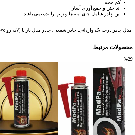
کم حجم
انداختن و جمع آوری آسان
این چادر شامل جای آینه ها و زیپ راننده نمی باشد.
مدل
چادر درجه یک وارداتی, چادر شمعی, چادر مدل بارانا (لایه رو pvc و لایه پشت کرک)
محصولات مرتبط
%29