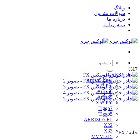
Skip
وبلاگ
to
سوالات متداول
content
درباره ما
تماس با ما
جستجو
برای:
%17
CHERY
Arrizo5 New
X22 Pro
Arrizo6
Arrizo5
X55 Pro
Tiggo7
Tiggo5
ARRIZO5 FL
X22
X33
خانه
/
FX
MVM 315