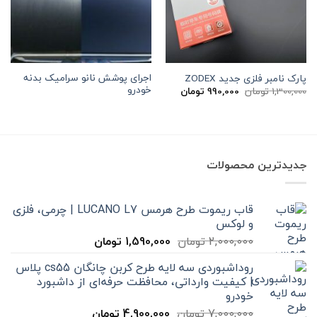
اجرای پوشش نانو سرامیک بدنه
پارک نامبر فلزی جدید ZODEX
خودرو
قیمت
قیمت
1,300,000
تومان
990,000
تومان
اصلی
فعلی
1,300,000 تومان
990,000 تومان
بود.
است.
جدیدترین محصولات
قاب ریموت طرح هرمس LUCANO L7 | چرمی، فلزی
و لوکس
قیمت
قیمت
2,000,000
تومان
1,590,000
تومان
اصلی
فعلی
روداشبوردی سه‌ لایه طرح کربن چانگان cs55 پلاس
2,000,000 تومان
1,590,000 تومان
| کیفیت وارداتی، محافظت حرفه‌ای از داشبورد
بود.
است.
خودرو
قیمت
قیمت
7,000,000
تومان
4,900,000
تومان