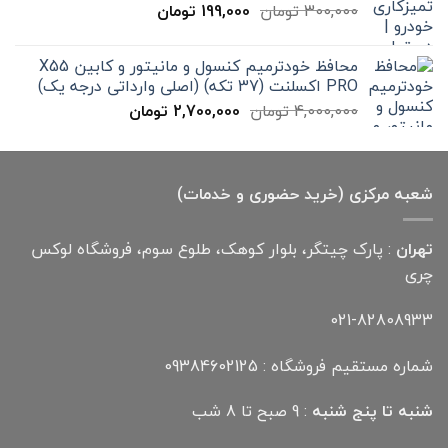
قیمت
قیمت
300,000
تومان
199,000
تومان
12,000,000 تومان
اصلی
فعلی
300,000 تومان
199,000 تومان
محافظ خودترمیم کنسول و مانیتور و کابین X55
بود.
است.
PRO اکسلنت (37 تکه) (اصلی وارداتی درجه یک)
قیمت
قیمت
4,000,000
تومان
2,700,000
تومان
اصلی
فعلی
4,000,000 تومان
2,700,000 تومان
بود.
است.
شعبه مرکزی (خرید حضوری و خدمات)
تهران
: پارک چیتگر، بلوار کوهک، طلوع سوم، فروشگاه لوکس
چری
021-82808933
شماره مستقیم فروشگاه : 09384602125
شنبه تا پنج شنبه
: 9 صبح تا 8 شب