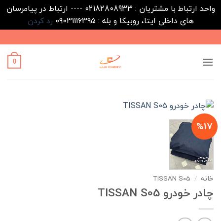
واحد ارتباط با مشتریان : 02182808933 ---- ارتباط در پیامرسان
های داخلی ایتا، روبیکا و بله : 09031116395
رد کردن
Ski
t
conten
0
%17
خانه
/
TISSAN S05
چادر خودرو TISSAN S05