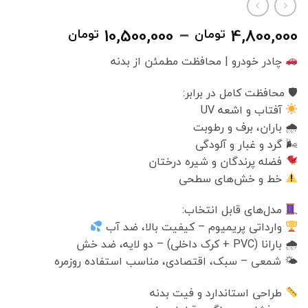
محدوده
10,500,000
–
4,800,000
تومان
تومان
قیمت:
چادر خودرو | محافظت مطمئن از بدنه
0
تا
🛡 محافظت کامل در برابر:
10,500,000 تومان
آفتاب و اشعه UV
🌧 باران، برف و رطوبت
🌬 گرد و غبار و آلودگی
فضله پرندگان و شیره درختان
خط و خش‌های سطحی
مدل‌های قابل انتخاب:
وارداتی پریمیوم – کیفیت بالا، ضد آب
🌧 بارانا (PVC + کرک داخلی) – دو لایه، ضد خش
🌤 شمعی – سبک، اقتصادی، مناسب استفاده روزمره
طراحی استاندارد و فیت بدنه