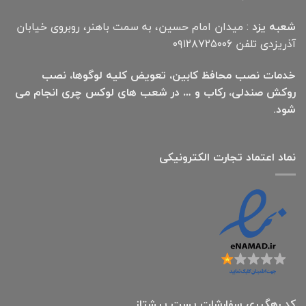
شعبه یزد
: میدان امام حسین، به سمت باهنر، روبروی خیابان
آذریزدی تلفن ۰۹۱۲۸۷۲۵۰۰۶
خدمات نصب محافظ کابین، تعویض کلیه لوگوها، نصب
روکش صندلی، رکاب و … در شعب های لوکس چری انجام می
شود.
نماد اعتماد تجارت الكترونیكی
کد رهگیری سفارشات پست پیشتاز