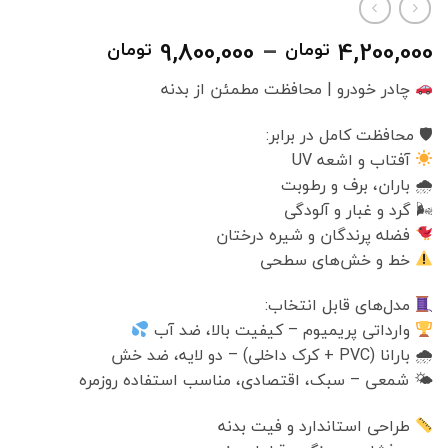
محدوده
9,800,000
–
4,200,000
تومان
تومان
قیمت:
چادر خودرو | محافظت مطمئن از بدنه
000
تا
🛡 محافظت کامل در برابر:
9,800,000 تومان
آفتاب و اشعه UV
🌧 باران، برف و رطوبت
🌬 گرد و غبار و آلودگی
فضله پرندگان و شیره درختان
خط و خش‌های سطحی
مدل‌های قابل انتخاب:
وارداتی پریمیوم – کیفیت بالا، ضد آب
🌧 بارانا (PVC + کرک داخلی) – دو لایه، ضد خش
🌤 شمعی – سبک، اقتصادی، مناسب استفاده روزمره
طراحی استاندارد و فیت بدنه