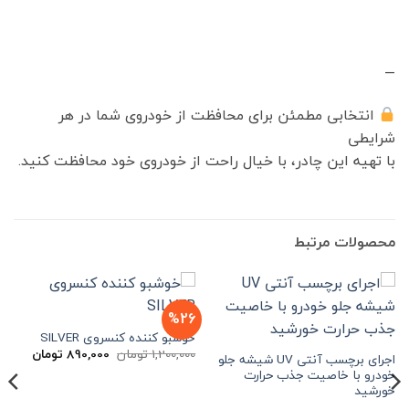
—
انتخابی مطمئن برای محافظت از خودروی شما در هر
شرایطی
با تهیه این چادر، با خیال راحت از خودروی خود محافظت کنید.
محصولات مرتبط
%26
خوشبو کننده کنسروی SILVER
قیمت
قیمت
1,200,000
تومان
890,000
تومان
اجرای برچسب آنتی UV شیشه جلو
اصلی
فعلی
خودرو با خاصیت جذب حرارت
1,200,000 تومان
بود.
است.
خورشید