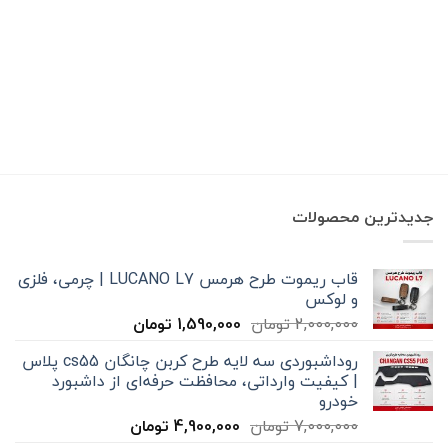
جدیدترین محصولات
قاب ریموت طرح هرمس LUCANO L7 | چرمی، فلزی
و لوکس
قیمت
قیمت
2,000,000
تومان
1,590,000
تومان
اصلی
فعلی
روداشبوردی سه‌ لایه طرح کربن چانگان cs55 پلاس
2,000,000 تومان
1,590,000 تومان
| کیفیت وارداتی، محافظت حرفه‌ای از داشبورد
بود.
است.
خودرو
قیمت
قیمت
7,000,000
تومان
4,900,000
تومان
اصلی
فعلی