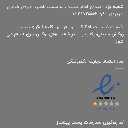
شعبه یزد
: میدان امام حسین، به سمت باهنر، روبروی خیابان
آذریزدی تلفن ۰۹۱۲۸۷۲۵۰۰۶
خدمات نصب محافظ کابین، تعویض کلیه لوگوها، نصب
روکش صندلی، رکاب و … در شعب های لوکس چری انجام می
شود.
نماد اعتماد تجارت الكترونیكی
کد رهگیری سفارشات پست پیشتاز