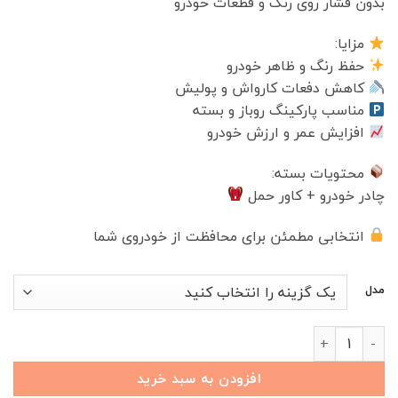
بدون فشار روی رنگ و قطعات خودرو
مزایا:
حفظ رنگ و ظاهر خودرو
کاهش دفعات کارواش و پولیش
مناسب پارکینگ روباز و بسته
افزایش عمر و ارزش خودرو
محتویات بسته:
چادر خودرو + کاور حمل
انتخابی مطمئن برای محافظت از خودروی شما
مدل
چادر خودرو MVM M5 PRO (آریزو 5 پرو) عدد
افزودن به سبد خرید