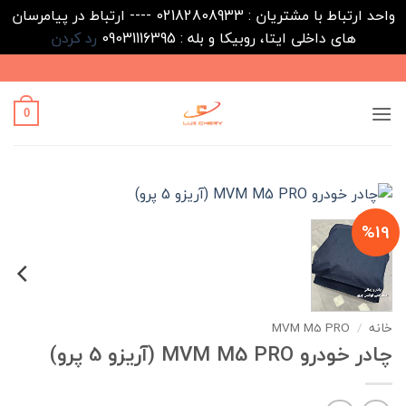
واحد ارتباط با مشتریان : 02182808933 ---- ارتباط در پیامرسان
های داخلی ایتا، روبیکا و بله : 09031116395
رد کردن
Ski
t
conten
0
%19
خانه
/
MVM M5 PRO
چادر خودرو MVM M5 PRO (آریزو 5 پرو)