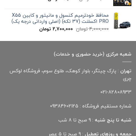
اصلی
فعلی
300,000 تومان
199,000 تومان
محافظ خودترمیم کنسول و مانیتور و کابین X55
بود.
است.
PRO اکسلنت (37 تکه) (اصلی وارداتی درجه یک)
قیمت
قیمت
4,000,000
تومان
2,700,000
تومان
اصلی
فعلی
4,000,000 تومان
2,700,000 تومان
بود.
است.
شعبه مرکزی (خرید حضوری و خدمات)
تهران
: پارک چیتگر، بلوار کوهک، طلوع سوم، فروشگاه لوکس
چری
021-82808933
شماره مستقیم فروشگاه : 09384602125
شنبه تا پنج شنبه
: 9 صبح تا 8 شب
جمعه و روزهای تعطیل
: 9 صبح تا 5 عصر