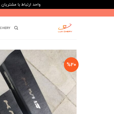
واحد ارتباط با مشتریان : 02182808933 ---- ارتباط در پیامرسان های داخلی ایتا، روبیکا و بله : 116395
Ski
t
conten
CHERY
%20