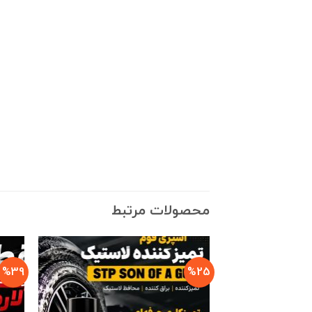
محصولات مرتبط
%39
%25