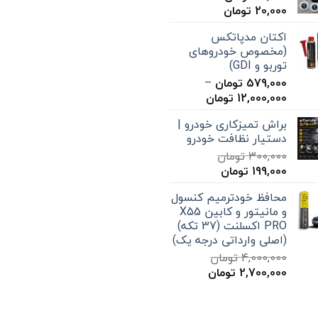
محدوده
20,000
تومان
قیمت:
اکتان مدپاتکس
15,000 تومان
(مخصوص خودروهای
تا
توربو و GDI)
20,000 تومان
579,000
تومان
–
محدوده
12,000,000
تومان
قیمت:
براش تمیزکاری خودرو |
579,000 تومان
دستیار نظافت خودرو
تا
300,000
تومان
12,000,000 تومان
قیمت
قیمت
199,000
تومان
اصلی
فعلی
محافظ خودترمیم کنسول
300,000 تومان
199,000 تومان
و مانیتور و کابین X55
بود.
است.
PRO اکسلنت (37 تکه)
(اصلی وارداتی درجه یک)
4,000,000
تومان
قیمت
قیمت
2,700,000
تومان
اصلی
فعلی
4,000,000 تومان
2,700,000 تومان
بود.
است.