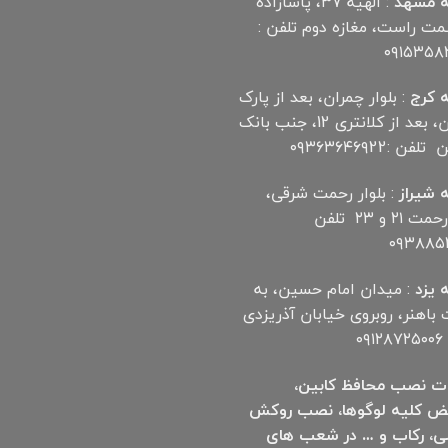
 مشهد
: الهیه ۳۷، پاشازاده
سمت راست، مغازه دوم تلفن :
۰۹۱۵۳۵۸
 کرج
: بلوار چمران، بعد از پارک
چمران، بعد از کلانتری 12، جنب بانک
ن :۰۹۳۶۳۶۴۶۹22
 شیراز
: بلوار رحمت شرقی،
بین رحمت ۲۱ و ۲۳ تلفن
۰۹۳۸۸۵۲
 یزد
: میدان امام حسین، به
اهنر، روبروی خیابان آذریزدی
۰۹
ت نصب محافظ کابین،
ض کلیه لوگوها، نصب روکش
ی، رکاب و … در شعب های