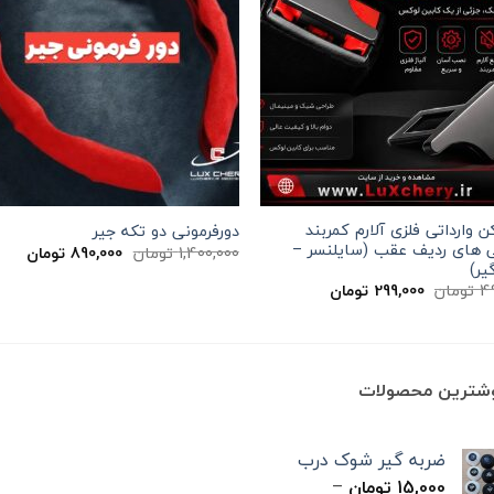
 وارداتی فلزی آلارم کمربند
دورفرمونی دو تکه جیر
 های ردیف عقب (سایلنسر –
قیمت
قیم
1,400,000
تومان
890,000
تومان
اصلی
فعلی
یر)
1,400,000 تومان
قیمت
قیمت
4
تومان
299,000
تومان
بود.
است
اصلی
فعلی
490,000 تومان
299,000 تومان
بود.
است.
وشترین محصولات
ضربه گیر شوک درب
15,000
تومان
–