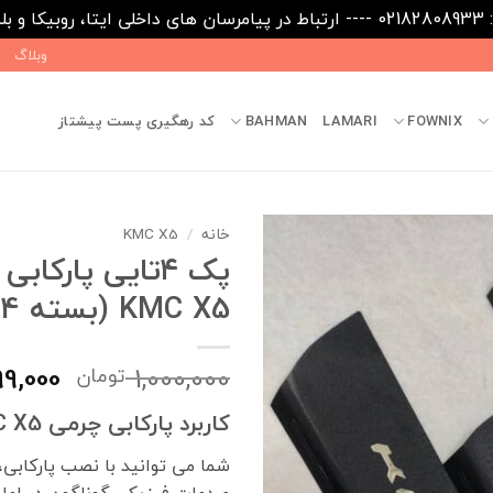
09031
وبلاگ
FOWNIX
LAMARI
BAHMAN
کد رهگیری پست پیشتاز
خانه
/
KMC X5
پک ۴تایی پارکاب
KMC X5 (بسته 4 عددی)
قیمت
9,000
1,000,000
تومان
اصلی
کاربرد پارکابی چرمی KMC X5 چیست؟
بود.
شما می توانید با نصب پارکابی، 
صدمات فیزیکی گوناگون در امان 