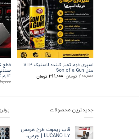
اسپری فوم تمیز کننده لاستیک STP
قطع کن
مدل Son of a Gun
صندلی
آلارم گ
قیمت
قیمت
400,000
تومان
299,000
تومان
اصلی
فعلی
90,000
400,000 تومان
299,000 تومان
بود.
است.
جدیدترین محصولات
پرفر
قاب ریموت طرح هرمس
LUCANO L7 | چرمی،