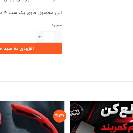
این محصول حاوی یک ست ۴ عددی می باشد.
موجود
پک ۴تایی پارکابی طرح چرم KMC X5 (بسته 4 عددی) عدد
افزودن به سبد خ
%36