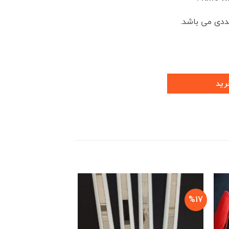
رید
%25
%17