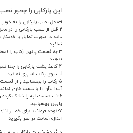
این پارکابی را چطور نصب
۱-محل نصب پارکابی را به خوبی تمیز کنید.
۲-قبل از نصب پارکابی را در محل
داده در صورت تمایل با خودکار 
نمائید.
۳-به قسمت پائین رکاب را (مح
بدهید.
۴-کاغذ پشت پارکابی را جدا نمو
آب روی رکاب اسپری نمائید.
۵-رکاب را بچسبانید و از قسم
آب زیرآن را با دست خارج نمائید
۶-آب قسمت لبه را خشک کرده و 
پایین بچسبانید.
۷-توجه فرمائید برای خم از انته
اندازه ۱سانت در نظر بگیرید.
دیگر مشخصات پارکابی چرمی KMC X5 :