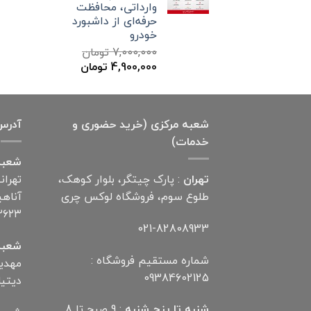
وارداتی، محافظت
حرفه‌ای از داشبورد
خودرو
7,000,000
تومان
قیمت
قیمت
4,900,000
تومان
اصلی
فعلی
7,000,000 تومان
4,900,000 تومان
بود.
است.
شعبه مرکزی (خرید حضوری و
آدرس
خدمات)
شعبه
تهران
: پارک چیتگر، بلوار کوهک،
تهران
طلوع سوم، فروشگاه لوکس چری
۲۶۲۳
021-82808933
شعبه
شماره مستقیم فروشگاه :
09384602125
دیتیلر) ت
شنبه تا پنج شنبه
: 9 صبح تا 8