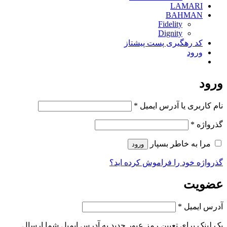
LAMARI
BAHMAN
Fidelity
Dignity
کد رهگیری پست پیشتاز
ورود
ورود
الزامی
نام کاربری یا آدرس ایمیل
*
الزامی
گذرواژه
*
مرا به خاطر بسپار
ورود
گذرواژه خود را فراموش کرده اید؟
عضویت
الزامی
آدرس ایمیل
*
یک لینک برای تعیین رمز عبور جدید به آدرس ایمیل شما ارسال