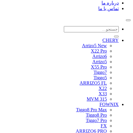
درباره ما
تماس با ما
جستجو
برای:
CHERY
Arrizo5 New
X22 Pro
Arrizo6
Arrizo5
X55 Pro
Tiggo7
Tiggo5
ARRIZO5 FL
X22
X33
MVM 315
FOWNIX
Tiggo8 Pro Max
Tiggo8 Pro
Tiggo7 Pro
FX
ARRIZO6 PRO