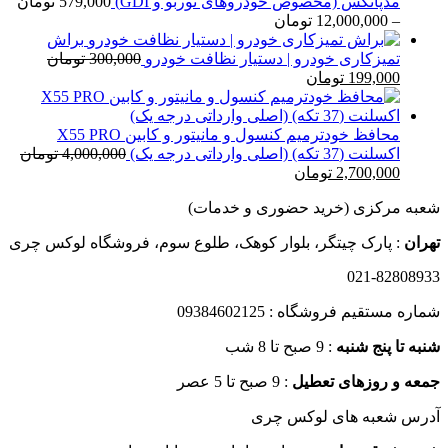
15,000 تومان
مدپاتکس (مخصوص خودروهای توربو و GDI)
579,000
تومان
تا
محدوده
–
12,000,000
تومان
20,000 تومان
قیمت:
براش
579,000 تومان
تمیزکاری خودرو | دستیار نظافت خودرو
300,000
تومان
قیمت
قیمت
تا
199,000
تومان
اصلی
فعلی
12,000,000 تومان
300,000 تومان
199,000 تومان
بود.
است.
محافظ خودترمیم کنسول و مانیتور و کابین X55 PRO
اکسلنت (37 تکه) (اصلی وارداتی درجه یک)
4,000,000
تومان
قیمت
قیمت
2,700,000
تومان
اصلی
فعلی
شعبه مرکزی (خرید حضوری و خدمات)
4,000,000 تومان
2,700,000 تومان
بود.
است.
تهران
: پارک چیتگر، بلوار کوهک، طلوع سوم، فروشگاه لوکس چری
021-82808933
شماره مستقیم فروشگاه : 09384602125
شنبه تا پنج شنبه
: 9 صبح تا 8 شب
جمعه و روزهای تعطیل
: 9 صبح تا 5 عصر
آدرس شعبه های لوکس چری