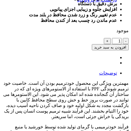
برش دقیق با دستگاه
افزایش جلوه و زیبایی اجزای پیانویی
عدم تغییر رنگ و زرد شدن محافظ در بلند مدت
عدم ماندن رد چسب بعد از کندن محافظ
موجود
محافظ
خودترمیم
افزودن به سبد خرید
کنسول
و
مانیتور
و
توضیحات
کابین
KMC
مهمترین ویژگی این محصول خودترمیم بودن آن است. خاصیت خود
K7
ترمیم شوندگی PPF با استفاده از الاستومرهای ویژه ای که در
(اصلی
ساختار آن گنجانده شده اند امکان پذیر می شود. این الاستومرها می
وارداتی
توانند در صورت بروز خط و خش روی سطح محافظ کابین با
درجه
بازگشت مجدد به شکل اولیه خود و صاف کردن ناحیه آسیب دیده،
یک)
خود را التیام بخشند. این فرآیند شبیه ترمیم پوست انسان پس از یک
عدد
بریدگی یا خراش جزئی است، اما سریعتر.
فرآیند خودترمیمی با گرمای تولید شده توسط خورشید یا منبع