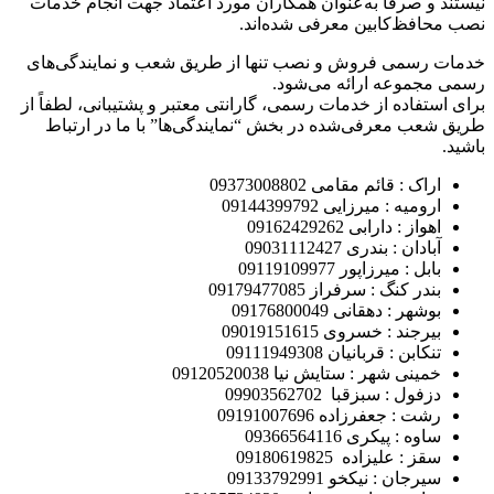
نیستند و صرفاً به‌عنوان همکاران مورد اعتماد جهت انجام خدمات
نصب محافظ‌کابین معرفی شده‌اند.
خدمات رسمی فروش و نصب تنها از طریق شعب و نمایندگی‌های
رسمی مجموعه ارائه می‌شود.
برای استفاده از خدمات رسمی، گارانتی معتبر و پشتیبانی، لطفاً از
طریق شعب معرفی‌شده در بخش “نمایندگی‌ها” با ما در ارتباط
باشید.
اراک : قائم مقامی 09373008802
ارومیه : میرزایی 09144399792
اهواز : دارابی 09162429262
آبادان : بندری 09031112427
بابل : میرزاپور 09119109977
بندر کنگ : سرفراز 09179477085
بوشهر : دهقانی 09176800049
بیرجند : خسروی 09019151615
تنکابن : قربانیان 09111949308
خمینی شهر : ستایش نیا 09120520038
دزفول : سبزقبا 09903562702
رشت : جعفرزاده 09191007696
ساوه : پیکری 09366564116
سقز : علیزاده 09180619825
سیرجان : نیکخو 09133792991