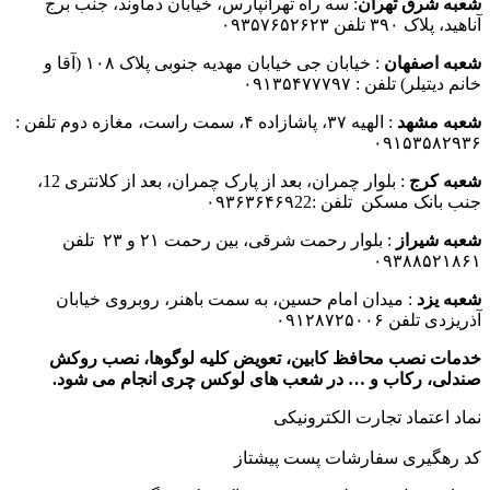
شعبه شرق تهران
: سه راه تهرانپارس، خیابان دماوند، جنب برج
آناهید، پلاک ۳۹۰ تلفن ۰۹۳۵۷۶۵۲۶۲۳
شعبه اصفهان
: خیابان جی خیابان مهدیه جنوبی پلاک ۱۰۸ (آقا و
خانم دیتیلر) تلفن : ۰۹۱۳۵۴۷۷۷۹۷
شعبه مشهد
: الهیه ۳۷، پاشازاده ۴، سمت راست، مغازه دوم تلفن :
۰۹۱۵۳۵۸۲۹۳۶
شعبه کرج
: بلوار چمران، بعد از پارک چمران، بعد از کلانتری 12،
جنب بانک مسکن تلفن :۰۹۳۶۳۶۴۶۹22
شعبه شیراز
: بلوار رحمت شرقی، بین رحمت ۲۱ و ۲۳ تلفن
۰۹۳۸۸۵۲۱۸۶۱
شعبه یزد
: میدان امام حسین، به سمت باهنر، روبروی خیابان
آذریزدی تلفن ۰۹۱۲۸۷۲۵۰۰۶
خدمات نصب محافظ کابین، تعویض کلیه لوگوها، نصب روکش
صندلی، رکاب و … در شعب های لوکس چری انجام می شود.
نماد اعتماد تجارت الكترونیكی
کد رهگیری سفارشات پست پیشتاز