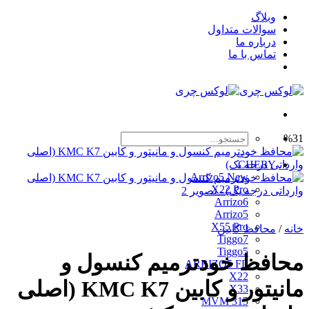
Skip
وبلاگ
to
سوالات متداول
content
درباره ما
تماس با ما
جستجو
%31
برای:
CHERY
Arrizo5 New
X22 Pro
Arrizo6
Arrizo5
X55 Pro
خانه
/
محافظ کابین
Tiggo7
Tiggo5
محافظ خودترمیم کنسول و
ARRIZO5 FL
X22
مانیتور و کابین KMC K7 (اصلی
X33
MVM 315