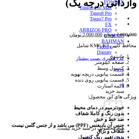
وارداتی درجه یک)
FOWNIX
Tiggo8 Pro Max
Tiggo8 Pro
Tiggo7 Pro
FX
ARRIZO6 PRO
قیمت
قیمت
2,900,000
تومان
2,000,000
تومان
LAMARI
اصلی
فعلی
BAHMAN
محافظ کابین KMC K7 شامل
2,900,000 تومان
2,000,000 تومان
Fidelity
بود.
است.
Dignity
مانیتور
کد رهگیری پست پیشتاز
صفحه کیلومتر
کنسول وسط
ورود
قسمت پیانویی دریچه تهویه
قسمت پبانویی روی دنده
0
دکمه استارت
سبد خرید
ویژگی های این محصول:
خودترمیم در دمای محیط
بدون رنگ و کاملا شفاف
ضد خط و خش
جنس آن بادیفنس (PPF) می باشد و از جنس گلس نیست
هیچ محصولی در سبد خرید نیست.
شفاف و براق
بدون تغییر رنگ کنسول
بازگشت به فروشگاه