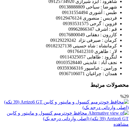
شاهرود : ایزد شیرازی 09125734920
شهرضا : سیاحی 09138888809
طبس : آشوری 09131554494
فردیس : منصوری 09129476124
قزوین : گرجی 09393531575
قم : اشرف 09962866347
کازرون : دهقانی 09176800049
کرمان : صیرفی نژاد 09129229242
کرمانشاه : شاه حسینی 09182327138
لار : طاهری 09176412310
لنگرود : طاهایی 09114325057
نجف آباد : عابدینی 09103528440
ورامین : عباسپور 09359366316
همدان : چراغیان 09367106071
محصولات مرتبط
%29
مشاهده