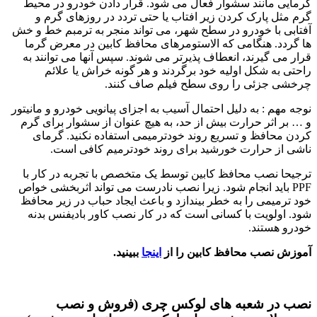
گرمایی مانند سشوار فعال می شود. قرار دادن خودرو در محیط
گرم مثل پارک کردن زیر افتاب یا حتی تردد در روزهای گرم و
آفتابی با خودرو در سطح شهر، می تواند منجر به ترمبم خط و خش
ها گردد. هنگامی که الاستومرهای محافظ کابین در معرض گرما
قرار می گیرند، انعطاف پذیرتر می شوند. سپس آنها می توانند به
راحتی به شکل اولیه خود برگردند و هر گونه خراش یا علائم
چرخشی جزئی را روی سطح فیلم صاف کنند.
نوجه مهم : به دلیل احتمال آسیب به اجزای پیانویی خودرو و مانیتور
و … بر اثر حرارت بیش از حد، به هیچ عنوان از سشوار برای گرم
کردن محافظ و تسریع روند خودترمیمی استفاده نکنید. گرمای
ناشی از حرارت خورشید برای روند خودترمیم کافی است.
ترجیحا نصب محافظ کابین توسط یک متخصص با تجربه در کار با
PPF باید انجام شود. زیرا نصب نادرست می تواند اثربخشی خواص
خود ترمیمی را به خطر بیندازد و باعث ایجاد حباب در زیر محافظ
شود. اولویت با کسانی است که در کار نصب کاور بادیفنس بدنه
خودرو هستند.
آموزش نصب محافظ کابین را از
اینجا
ببینید.
نصب در شعبه های لوکس چری (فروش و نصب