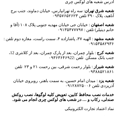
آدرس شعبه های لوکس چری
شعبه شرق تهران
: سه راه تهرانپارس، خیابان دماوند، جنب برج
آناهید، پلاک ۳۹۰ تلفن ۰۹۳۵۷۶۵۲۶۲۳
شعبه اصفهان
: خیابان جی خیابان مهدیه جنوبی پلاک ۱۰۸ (آقا و
خانم دیتیلر) تلفن : ۰۹۱۳۵۴۷۷۷۹۷
شعبه مشهد
: الهیه ۳۷، پاشازاده ۴، سمت راست، مغازه دوم تلفن :
۰۹۱۵۳۵۸۲۹۳۶
شعبه کرج
: بلوار چمران، بعد از پارک چمران، بعد از کلانتری 12،
جنب بانک مسکن تلفن :۰۹۳۶۳۶۴۶۹22
شعبه شیراز
: بلوار رحمت شرقی، بین رحمت ۲۱ و ۲۳ تلفن
۰۹۳۸۸۵۲۱۸۶۱
شعبه یزد
: میدان امام حسین، به سمت باهنر، روبروی خیابان
آذریزدی تلفن ۰۹۱۲۸۷۲۵۰۰۶
خدمات نصب محافظ کابین، تعویض کلیه لوگوها، نصب روکش
صندلی، رکاب و … در شعب های لوکس چری انجام می شود.
نماد اعتماد تجارت الكترونیكی