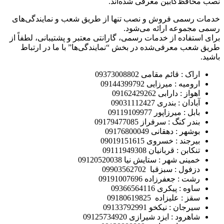
نصب محافظ‌کابین معرفی شده‌اند.
خدمات رسمی فروش و نصب تنها از طریق شعب و نمایندگی‌های
رسمی مجموعه ارائه می‌شود.
برای استفاده از خدمات رسمی، گارانتی معتبر و پشتیبانی، لطفاً از
طریق شعب معرفی‌شده در بخش “نمایندگی‌ها” با ما در ارتباط
باشید.
اراک : قائم مقامی 09373008802
ارومیه : میرزایی 09144399792
اهواز : دارابی 09162429262
آبادان : بندری 09031112427
بابل : میرزاپور 09119109977
بندر کنگ : سرفراز 09179477085
بوشهر : دهقانی 09176800049
بیرجند : خسروی 09019151615
تنکابن : قربانیان 09111949308
خمینی شهر : ستایش نیا 09120520038
دزفول : سبزقبا 09903562702
رشت : جعفرزاده 09191007696
ساوه : پیکری 09366564116
سقز : علیزاده 09180619825
سیرجان : نیکخو 09133792991
شاهرود : ایزد شیرازی 09125734920