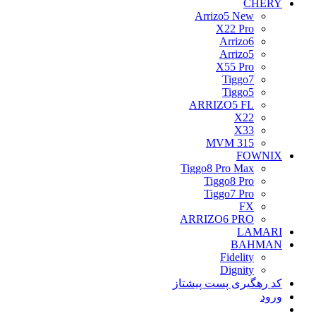
CHERY
Arrizo5 New
X22 Pro
Arrizo6
Arrizo5
X55 Pro
Tiggo7
Tiggo5
ARRIZO5 FL
X22
X33
MVM 315
FOWNIX
Tiggo8 Pro Max
Tiggo8 Pro
Tiggo7 Pro
FX
ARRIZO6 PRO
LAMARI
BAHMAN
Fidelity
Dignity
کد رهگیری پست پیشتاز
ورود