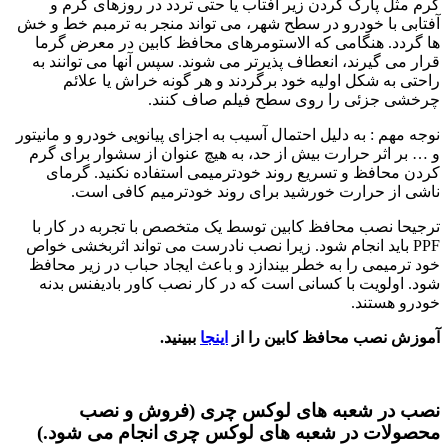
گرم مثل پارک کردن زیر افتاب یا حتی تردد در روزهای گرم و
آفتابی با خودرو در سطح شهر، می تواند منجر به ترمبم خط و خش
ها گردد. هنگامی که الاستومرهای محافظ کابین در معرض گرما
قرار می گیرند، انعطاف پذیرتر می شوند. سپس آنها می توانند به
راحتی به شکل اولیه خود برگردند و هر گونه خراش یا علائم
چرخشی جزئی را روی سطح فیلم صاف کنند.
نوجه مهم : به دلیل احتمال آسیب به اجزای پیانویی خودرو و مانیتور
و … بر اثر حرارت بیش از حد، به هیچ عنوان از سشوار برای گرم
کردن محافظ و تسریع روند خودترمیمی استفاده نکنید. گرمای
ناشی از حرارت خورشید برای روند خودترمیم کافی است.
ترجیحا نصب محافظ کابین توسط یک متخصص با تجربه در کار با
PPF باید انجام شود. زیرا نصب نادرست می تواند اثربخشی خواص
خود ترمیمی را به خطر بیندازد و باعث ایجاد حباب در زیر محافظ
شود. اولویت با کسانی است که در کار نصب کاور بادیفنس بدنه
خودرو هستند.
آموزش نصب محافظ کابین را از
اینجا
ببینید.
نصب در شعبه های لوکس چری (فروش و نصب
محصولات در شعبه های لوکس چری انجام می شود.)