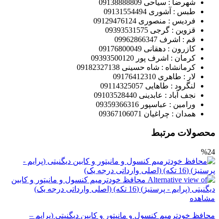
شهرضا : سیاحی 09138888809
طبس : آشوری 09131554494
فردیس : منصوری 09129476124
قزوین : گرجی 09393531575
قم : اشرف 09962866347
کازرون : دهقانی 09176800049
کرمان : اشرف پور 09393500120
کرمانشاه : شاه حسینی 09182327138
لار : طاهری 09176412310
لنگرود : طاهایی 09114325057
نجف آباد : عابدینی 09103528440
ورامین : عباسپور 09359366316
همدان : چراغیان 09367106071
محصولات مرتبط
%24
مشاهده
محافظ خودترمیم کنسول و مانیتور و کابین دیگنیتی (پرایم –