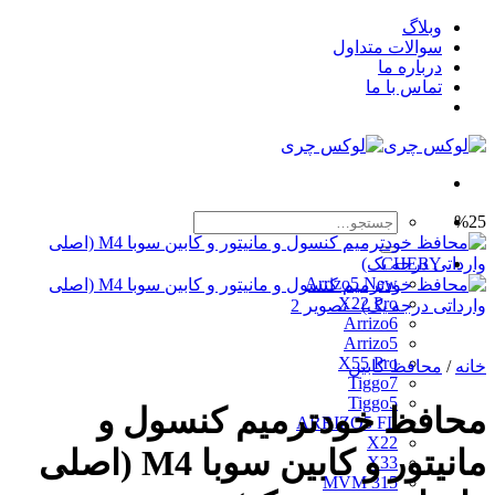
Skip
وبلاگ
to
سوالات متداول
content
درباره ما
تماس با ما
جستجو
%25
برای:
CHERY
Arrizo5 New
X22 Pro
Arrizo6
Arrizo5
X55 Pro
خانه
/
محافظ کابین
Tiggo7
Tiggo5
محافظ خودترمیم کنسول و
ARRIZO5 FL
X22
مانیتور و کابین سوبا M4 (اصلی
X33
MVM 315