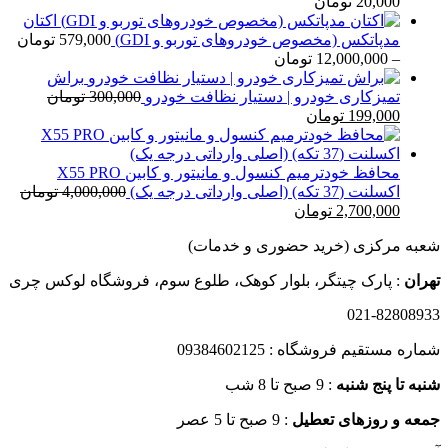
محدوده
20,000
تومان
قیمت:
اکتان
15,000 تومان
مدپاتکس (مخصوص خودروهای توربو و GDI)
579,000
تومان
تا
محدوده
–
12,000,000
تومان
20,000 تومان
قیمت:
براش
579,000 تومان
تمیزکاری خودرو | دستیار نظافت خودرو
300,000
تومان
قیمت
قیمت
تا
199,000
تومان
اصلی
فعلی
12,000,000 تومان
300,000 تومان
199,000 تومان
بود.
است.
محافظ خودترمیم کنسول و مانیتور و کابین X55 PRO
اکسلنت (37 تکه) (اصلی وارداتی درجه یک)
4,000,000
تومان
قیمت
قیمت
2,700,000
تومان
اصلی
فعلی
شعبه مرکزی (خرید حضوری و خدمات)
4,000,000 تومان
2,700,000 تومان
بود.
است.
تهران
: پارک چیتگر، بلوار کوهک، طلوع سوم، فروشگاه لوکس چری
021-82808933
شماره مستقیم فروشگاه : 09384602125
شنبه تا پنج شنبه
: 9 صبح تا 8 شب
جمعه و روزهای تعطیل
: 9 صبح تا 5 عصر