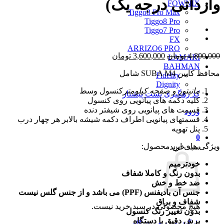
وارداتی درجه یک)
FOWNIX
Tiggo8 Pro Max
Tiggo8 Pro
Tiggo7 Pro
FX
ARRIZO6 PRO
قیمت
قیمت
4,800,000
تومان
3,600,000
تومان
LAMARI
اصلی
فعلی
BAHMAN
محافظ کابین SUBA M4 شامل
4,800,000 تومان
3,600,000 تومان
Fidelity
بود.
است.
Dignity
مانیتور و صفحه کیلومتر
کنسول وسط
کد رهگیری پست پیشتاز
کلیه دکمه های پیانویی روی کنسول
قسمت های پیانویی روی شیفتر دنده
ورود
قسمتهای پیانویی اطراف دکمه شیشه بالابر هر چهار درب
پنل تهویه
0
ویژگی های این محصول:
سبد خرید
خودترمیم
بدون رنگ و کاملا شفاف
ضد خط و خش
جنس آن بادیفنس (PPF) می باشد و از جنس گلس نیست
شفاف و براق
هیچ محصولی در سبد خرید نیست.
بدون تغییر رنگ کنسول
برش دقیق با دستگاه
بازگشت به فروشگاه