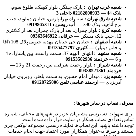
شعبه غرب تهران :
پارک چیتگر، بلوار کوهک، طلوع سوم،
پلاک 44 —
02182808933 داخلی 3
شعبه شرق تهران :
سه راه تهرانپارس، خیابان دماوند، جنب
برج آناهید، پلاک 390
— آب روشن 09198653115
شعبه کرج :
بلوار چمران، بعد از پارک چمران، بعد از کلانتری
12، جنب بانک مسکن
— خرقانی 09363646922
شعبه اصفهان :
خیابان جی خیابان مهدیه جنوبی پلاک 108 (آقا
و خانم دیتیلر)
— کثیری 09135477797
شعبه مشهد :
انتهای الهیه 37، سمت راست، بین پاشازاده 4
و 6
— خردمند 09153582936
شعبه شیراز :
بلوار رحمت شرقی، بین رحمت 21 و 23
—
خردمند 09388521861
شعبه یزد
: میدان امام حسین، به سمت باهنر، روبروی خیابان
آذریزدی —
ارجمند عباسی تلفن 09128725006
معرفی نصاب در سایر شهرها :
برای سهولت دسترسی مشتریان عزیز در شهرهای مختلف، شماره
تماس تعدادی نصاب همکار در سایت قرار داده شده است.
توجه داشته باشید: این نصاب‌ها نماینده رسمی مجموعه لوکس چری
نیستند و صرفاً به‌عنوان همکاران مورد اعتماد جهت انجام خدمات