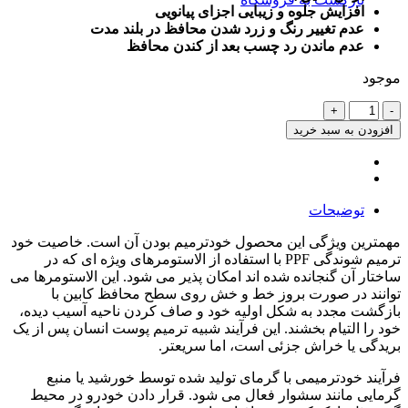
افزایش جلوه و زیبایی اجزای پیانویی
عدم تغییر رنگ و زرد شدن محافظ در بلند مدت
عدم ماندن رد چسب بعد از کندن محافظ
موجود
محافظ
خودترمیم
افزودن به سبد خرید
کنسول
و
مانیتور
و
توضیحات
کابین
سوبا
مهمترین ویژگی این محصول خودترمیم بودن آن است. خاصیت خود
M4
ترمیم شوندگی PPF با استفاده از الاستومرهای ویژه ای که در
(اصلی
ساختار آن گنجانده شده اند امکان پذیر می شود. این الاستومرها می
وارداتی
توانند در صورت بروز خط و خش روی سطح محافظ کابین با
درجه
بازگشت مجدد به شکل اولیه خود و صاف کردن ناحیه آسیب دیده،
یک)
خود را التیام بخشند. این فرآیند شبیه ترمیم پوست انسان پس از یک
عدد
بریدگی یا خراش جزئی است، اما سریعتر.
فرآیند خودترمیمی با گرمای تولید شده توسط خورشید یا منبع
گرمایی مانند سشوار فعال می شود. قرار دادن خودرو در محیط