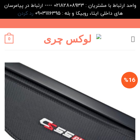
واحد ارتباط با مشتریان : 02182808933 ---- ارتباط در پیامرسان
های داخلی ایتا، روبیکا و بله : 09031116395
رد کردن
Ski
t
conten
0
%16