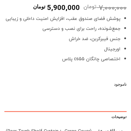
7,000,000
تومان
قیمت
قیمت
5,900,000
تومان
اصلی
فعلی
پوشش فضای صندوق عقب، افزایش امنیت داخلی و زیبایی
7,000,000 تومان
0
بود.
است.
جمع‌شونده، راحت برای نصب و دسترسی
جنس فیبرکربن، ضد خراش
اورجینال
اختصاصی چانگان cs55 پلاس
ناموجود
توضیحات