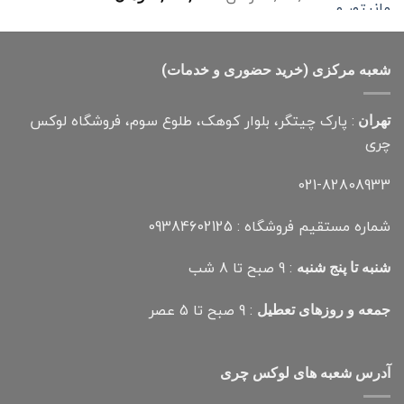
اصلی
فعلی
4,000,000 تومان
2,700,000 تومان
بود.
است.
شعبه مرکزی (خرید حضوری و خدمات)
: پارک چیتگر، بلوار کوهک، طلوع سوم، فروشگاه لوکس
تهران
چری
021-82808933
شماره مستقیم فروشگاه : 09384602125
: 9 صبح تا 8 شب
شنبه تا پنج شنبه
: 9 صبح تا 5 عصر
جمعه و روزهای تعطیل
آدرس شعبه های لوکس چری