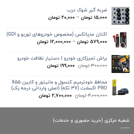
ضربه گیر شوک درب
محدوده
15,000
تومان
–
20,000
تومان
قیمت:
15,000 تومان
اکتان مدپاتکس (مخصوص خودروهای توربو و GDI)
تا
محدوده
579,000
تومان
–
12,000,000
تومان
20,000 تومان
قیمت:
579,000 تومان
براش تمیزکاری خودرو | دستیار نظافت خودرو
تا
قیمت
قیمت
300,000
تومان
199,000
تومان
12,000,000 تومان
اصلی
فعلی
300,000 تومان
199,000 تومان
محافظ خودترمیم کنسول و مانیتور و کابین X55
بود.
است.
PRO اکسلنت (37 تکه) (اصلی وارداتی درجه یک)
قیمت
قیمت
4,000,000
تومان
2,700,000
تومان
اصلی
فعلی
4,000,000 تومان
2,700,000 تومان
بود.
است.
شعبه مرکزی (خرید حضوری و خدمات)