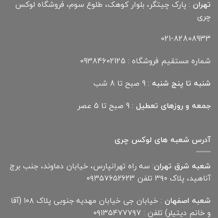
تهران
: پارک چیتگر، بلوار کوهک، طلوع سوم، فروشگاه لوکس
چری
021-82808933
شماره مستقیم فروشگاه : 09384602125
شنبه تا پنج شنبه
: 9 صبح تا 8 شب
جمعه و روزهای تعطیل
: 9 صبح تا 5 عصر
آدرس شعبه های لوکس چری
شعبه شرق تهران
: سه راه تهرانپارس، خیابان دماوند، جنب برج
آناهید، پلاک ۳۹۰ تلفن ۰۹۳۵۷۶۵۲۶۲۳
شعبه اصفهان
: خیابان جی خیابان مهدیه جنوبی پلاک ۱۰۸ (آقا
و خانم دیتیلر) تلفن : ۰۹۱۳۵۴۷۷۷۹۷