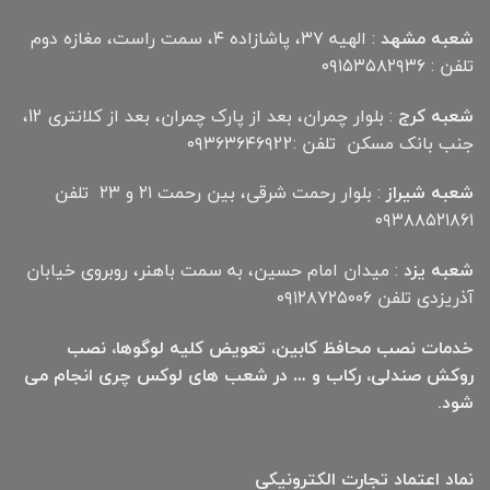
شعبه مشهد
: الهیه ۳۷، پاشازاده ۴، سمت راست، مغازه دوم
تلفن : ۰۹۱۵۳۵۸۲۹۳۶
شعبه کرج
: بلوار چمران، بعد از پارک چمران، بعد از کلانتری 12،
جنب بانک مسکن تلفن :۰۹۳۶۳۶۴۶۹22
شعبه شیراز
: بلوار رحمت شرقی، بین رحمت ۲۱ و ۲۳ تلفن
۰۹۳۸۸۵۲۱۸۶۱
شعبه یزد
: میدان امام حسین، به سمت باهنر، روبروی خیابان
آذریزدی تلفن ۰۹۱۲۸۷۲۵۰۰۶
خدمات نصب محافظ کابین، تعویض کلیه لوگوها، نصب
روکش صندلی، رکاب و … در شعب های لوکس چری انجام می
شود.
نماد اعتماد تجارت الكترونیكی