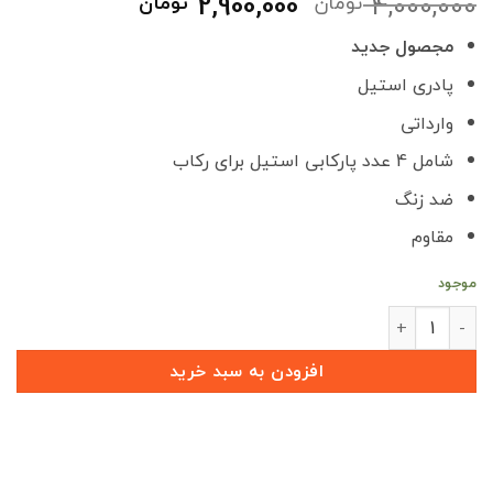
قیمت
قیمت
2,900,000
4,000,000
تومان
تومان
اصلی
فعلی
مجصول جدید
4,000,000 تومان
,900,000
بود.
است.
پادری استیل
وارداتی
شامل 4 عدد پارکابی استیل برای رکاب
ضد زنگ
مقاوم
موجود
پارکابی فلزی جدید تیتانیوم وارداتی ARRIZO6 GT عدد
افزودن به سبد خرید