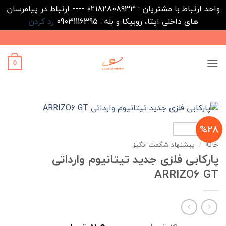
واحد ارتباط با مشتریان : 02182808933 ---- ارتباط در پیامرسان
های داخلی ایتا، روبیکا و بله : 09031116395
رد کردن
Ski
t
conten
0
%28
خانه
/
پیشنهاد شگفت انگیز
پارکابی فلزی جدید تیتانیوم وارداتی
ARRIZO6 GT