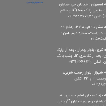
 اصفهان
: خیابان جی خیابان
مهدیه جنوبی پلاک ۱۰۸ (آقا و خانم
لفن : ۰۹۱۳۵۴۷۷۷۹۷
 مشهد
: الهیه ۳۷، پاشازاده
سمت راست، مغازه دوم تلفن :
۰۹۱۵۳۵۸
 کرج
: بلوار چمران، بعد از پارک
چمران، بعد از کلانتری 12، جنب بانک
ن :۰۹۳۶۳۶۴۶۹22
 شیراز
: بلوار رحمت شرقی،
بین رحمت ۲۱ و ۲۳ تلفن
۰۹۳۸۸۵۲
 یزد
: میدان امام حسین، به
اهنر، روبروی خیابان آذریزدی