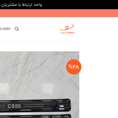
واحد ارتباط با مشتریان : 02182808933 ---- ارتباط در پیامرسان های داخلی ایتا، روبیکا و بله : 116395
Ski
t
conten
CHERY
%28