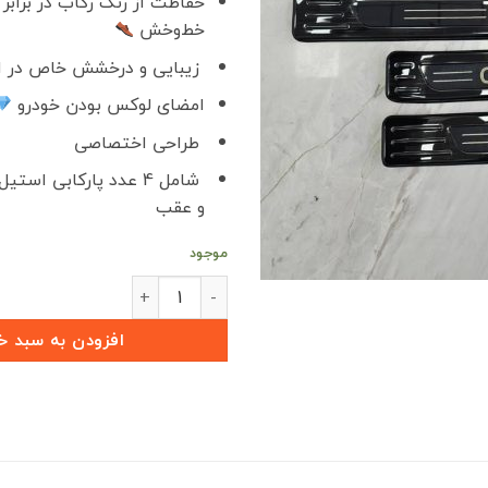
حفاظت از رنگ رکاب در برابر
خط‌وخش
زیبایی و درخشش خاص در او
امضای لوکس بودن خودرو
طراحی اختصاصی
شامل 4 عدد پارکابی است
و عقب
موجود
پارکابی فلزی جدید وارداتی چانگان CS55 پلاس عدد
افزودن به سبد خ