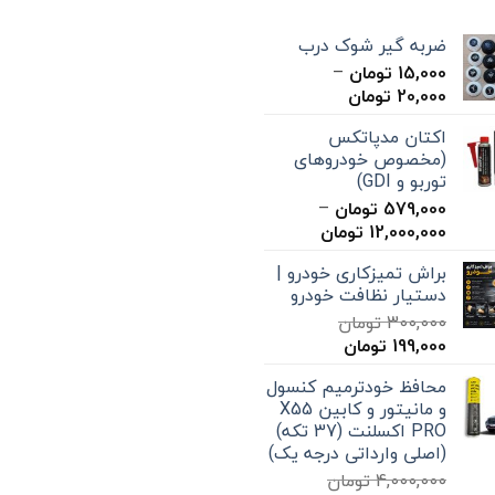
ضربه گیر شوک درب
15,000
تومان
–
محدوده
20,000
تومان
قیمت:
اکتان مدپاتکس
15,000 تومان
(مخصوص خودروهای
تا
توربو و GDI)
20,000 تومان
579,000
تومان
–
محدوده
12,000,000
تومان
قیمت:
براش تمیزکاری خودرو |
579,000 تومان
دستیار نظافت خودرو
تا
300,000
تومان
12,000,000 تومان
قیمت
قیمت
199,000
تومان
اصلی
فعلی
محافظ خودترمیم کنسول
300,000 تومان
199,000 تومان
و مانیتور و کابین X55
بود.
است.
PRO اکسلنت (37 تکه)
(اصلی وارداتی درجه یک)
4,000,000
تومان