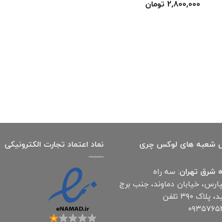
قیمت
قیمت
2,800,000
تومان
اصلی
فعلی
4,000,000 تومان
2,800,000 تومان
بود.
است.
 شعبه های لوکس چری
نماد اعتماد تجارت الكترونیكی
 شرق تهران
: سه راه
پارس، خیابان دماوند، جنب برج
آناهید، پلاک ۳۹۰ تلفن
۰۹۳۵۷۶۵