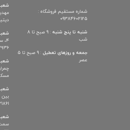
شعبه
شماره مستقیم فروشگاه :
09384602125
دیتیلر) ت
شنبه تا پنج شنبه
: 9 صبح تا 8
شعبه
شب
۴، 
۲۹۳۶
جمعه و روزهای تعطیل
: 9 صبح تا 5
عصر
شعبه
مسکن تلف
شعبه
۱۸۶۱
شعبه
سمت ب