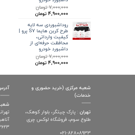
7,000,000
تومان
قیمت
قیمت
4,900,000
تومان
اصلی
فعلی
روداشبوردی سه‌ لایه
7,000,000 تومان
4,900,000 تومان
طرح کربن هایما S7 پرو |
بود.
است.
کیفیت وارداتی،
محافظت حرفه‌ای از
داشبورد خودرو
7,000,000
تومان
قیمت
قیمت
4,900,000
تومان
اصلی
فعلی
7,000,000 تومان
4,900,000 تومان
بود.
است.
شعبه مرکزی (خرید حضوری و
آدرس
خدمات)
شعبه
تهران
: پارک چیتگر، بلوار کوهک،
تهران
طلوع سوم، فروشگاه لوکس چری
۲۶۲۳
021-82808933