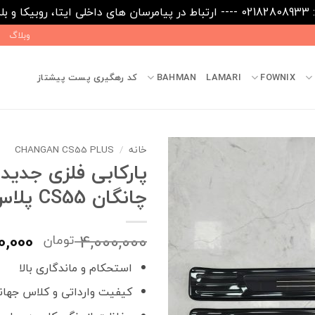
09031
وبلاگ
FOWNIX
LAMARI
BAHMAN
کد رهگیری پست پیشتاز
خانه
/
CHANGAN CS55 PLUS
پارکابی فلزی جدید 
چانگان CS55 پلاس
قیمت
0,000
4,000,000
تومان
اصلی
استحکام و ماندگاری بالا
بود.
کیفیت وارداتی و کلاس جها