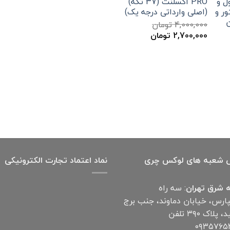
PRO اکسلنت (37 تکه)
(اصلی وارداتی درجه یک)
4,000,000
تومان
قیمت
قیمت
2,700,000
تومان
اصلی
فعلی
4,000,000 تومان
2,700,000 تومان
بود.
است.
 شعبه های لوکس چری
نماد اعتماد تجارت الكترونیكی
 شرق تهران
: سه راه
پارس، خیابان دماوند، جنب برج
آناهید، پلاک ۳۹۰ تلفن
۰۹۳۵۷۶۵