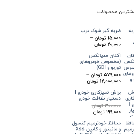
وشترین محصولات
ضربه گیر شوک درب
15,000
تومان
–
محدوده
20,000
تومان
قیمت:
اکتان مدپاتکس
15,000 تومان
(مخصوص خودروهای
تا
توربو و GDI)
20,000 تومان
579,000
تومان
–
محدوده
12,000,000
تومان
قیمت:
براش تمیزکاری خودرو |
579,000 تومان
دستیار نظافت خودرو
تا
300,000
تومان
12,000,000 تومان
قیمت
قیمت
199,000
تومان
اصلی
فعلی
محافظ خودترمیم کنسول
300,000 تومان
199,000 تومان
و مانیتور و کابین X55
بود.
است.