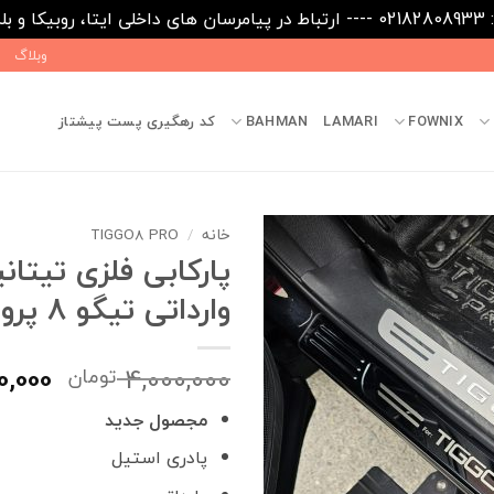
09031
وبلاگ
FOWNIX
LAMARI
BAHMAN
کد رهگیری پست پیشتاز
خانه
/
TIGGO8 PRO
پارکابی فلزی تیتان
وارداتی تیگو 8 پرو
قیمت
0,000
4,000,000
تومان
اصلی
مجصول جدید
بود.
پادری استیل