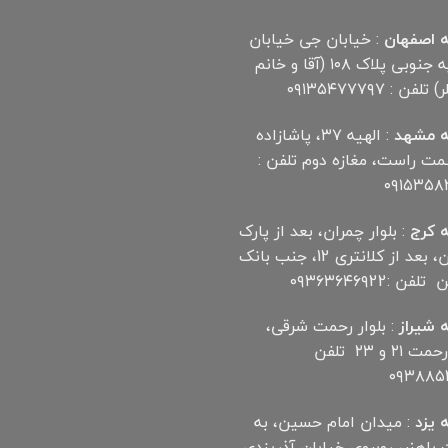
 اصفهان
: خیابان جی خیابان
مهدیه جنوبی پلاک ۱۰۸ (آقا و خانم
لفن : ۰۹۱۳۵۴۷۷۷۹۷
 مشهد
: الهیه ۳۷، پاشازاده
سمت راست، مغازه دوم تلفن :
۰۹۱۵۳۵۸
 کرج
: بلوار چمران، بعد از پارک
چمران، بعد از کلانتری 12، جنب بانک
ن :۰۹۳۶۳۶۴۶۹22
 شیراز
: بلوار رحمت شرقی،
بین رحمت ۲۱ و ۲۳ تلفن
۰۹۳۸۸۵۲
 یزد
: میدان امام حسین، به
اهنر، روبروی خیابان آذریزدی