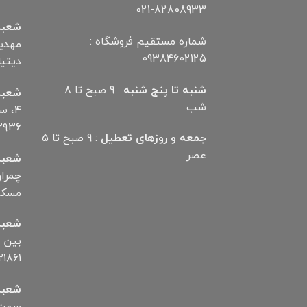
021-82808933
شعبه
شماره مستقیم فروشگاه :
09384602125
دیتیلر) ت
شنبه تا پنج شنبه
: 9 صبح تا 8
شعبه
شب
۴، 
۲۹۳۶
جمعه و روزهای تعطیل
: 9 صبح تا 5
عصر
شعبه
مسکن تلف
شعبه
۱۸۶۱
شعبه
سمت ب