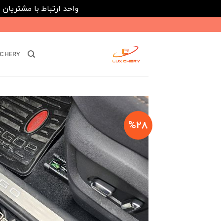
واحد ارتباط با مشتریان : 02182808933 ---- ارتباط در پیامرسان های داخلی ایتا، روبیکا و بله : 116395
Ski
t
conten
CHERY
%28