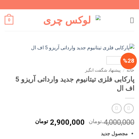
Ski
t
conten
0
%28
خانه
/
پیشنهاد شگفت انگیز
پارکابی فلزی تیتانیوم جدید وارداتی آریزو 5
اف ال
قیمت
قیمت
4,000,000
تومان
2,900,000
تومان
اصلی
فعلی
مجصول جدید
4,000,000 تومان
0