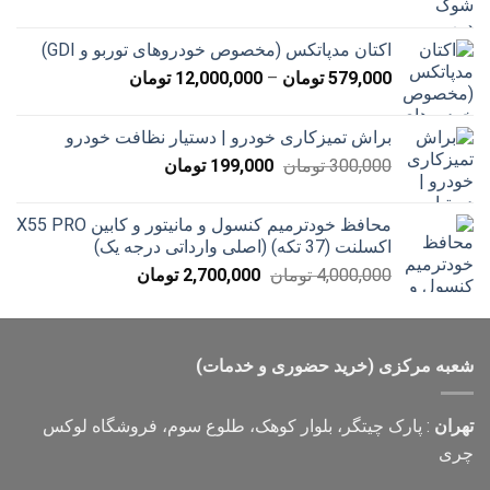
قیمت:
15,000 تومان
اکتان مدپاتکس (مخصوص خودروهای توربو و GDI)
تا
محدوده
579,000
تومان
–
12,000,000
تومان
20,000 تومان
قیمت:
579,000 تومان
براش تمیزکاری خودرو | دستیار نظافت خودرو
تا
قیمت
قیمت
300,000
تومان
199,000
تومان
12,000,000 تومان
اصلی
فعلی
300,000 تومان
199,000 تومان
محافظ خودترمیم کنسول و مانیتور و کابین X55 PRO
بود.
است.
اکسلنت (37 تکه) (اصلی وارداتی درجه یک)
قیمت
قیمت
4,000,000
تومان
2,700,000
تومان
اصلی
فعلی
4,000,000 تومان
2,700,000 تومان
بود.
است.
شعبه مرکزی (خرید حضوری و خدمات)
تهران
: پارک چیتگر، بلوار کوهک، طلوع سوم، فروشگاه لوکس
چری