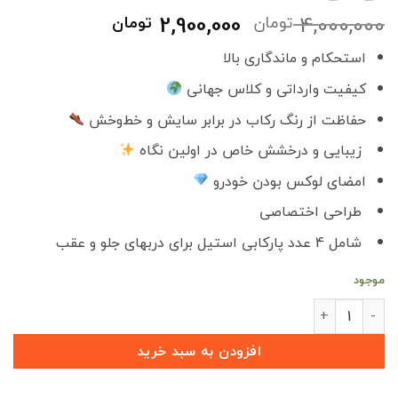
قیمت
قیمت
2,900,000
4,000,000
تومان
تومان
اصلی
فعلی
استحکام و ماندگاری بالا
4,000,000 تومان
,900,000
بود.
است.
کیفیت وارداتی و کلاس جهانی
حفاظت از رنگ رکاب در برابر سایش و خط‌وخش
زیبایی و درخشش خاص در اولین نگاه
امضای لوکس بودن خودرو
طراحی اختصاصی
شامل 4 عدد پارکابی استیل برای دربهای جلو و عقب
موجود
پارکابی فلزی تیتانیوم جدید وارداتی MVM M5 PRO (آریزو 5 پرو) عدد
افزودن به سبد خرید