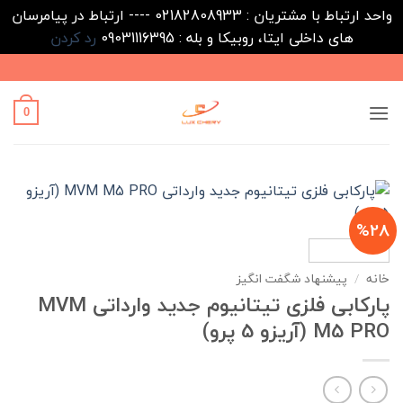
واحد ارتباط با مشتریان : 02182808933 ---- ارتباط در پیامرسان
های داخلی ایتا، روبیکا و بله : 09031116395
رد کردن
Ski
t
conten
0
%28
خانه
/
پیشنهاد شگفت انگیز
پارکابی فلزی تیتانیوم جدید وارداتی MVM
M5 PRO (آریزو 5 پرو)