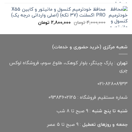
300,000 تومان
199,000 تومان
محافظ خودترمیم کنسول و مانیتور و کابین X55
بود.
است.
PRO اکسلنت (37 تکه) (اصلی وارداتی درجه یک)
قیمت
قیمت
4,000,000
تومان
2,800,000
تومان
اصلی
فعلی
4,000,000 تومان
2,800,000 تومان
بود.
است.
شعبه مرکزی (خرید حضوری و خدمات)
تهران
: پارک چیتگر، بلوار کوهک، طلوع سوم، فروشگاه لوکس
چری
021-82808933
شماره مستقیم فروشگاه : 09384602125
شنبه تا پنج شنبه
: 9 صبح تا 8 شب
جمعه و روزهای تعطیل
: 9 صبح تا 5 عصر