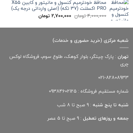
محافظ خودترمیم کنسول و مانیتور و کابین X55
بود.
است.
PRO اکسلنت (37 تکه) (اصلی وارداتی درجه یک)
قیمت
قیمت
4,000,000
تومان
2,700,000
تومان
اصلی
فعلی
4,000,000 تومان
2,700,000 تومان
بود.
است.
شعبه مرکزی (خرید حضوری و خدمات)
تهران
: پارک چیتگر، بلوار کوهک، طلوع سوم، فروشگاه لوکس
چری
021-82808933
شماره مستقیم فروشگاه : 09384602125
شنبه تا پنج شنبه
: 9 صبح تا 8 شب
جمعه و روزهای تعطیل
: 9 صبح تا 5 عصر