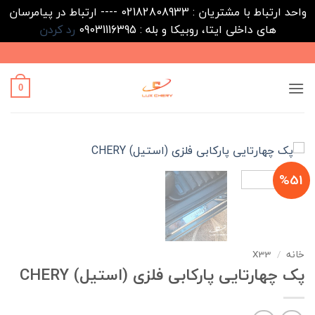
واحد ارتباط با مشتریان : 02182808933 ---- ارتباط در پیامرسان
های داخلی ایتا، روبیکا و بله : 09031116395
رد کردن
Ski
t
conten
0
%51
خانه
/
X33
پک چهارتایی پارکابی فلزی (استیل) CHERY