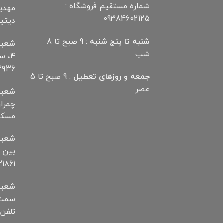
شماره مستقیم فروشگاه :
09384602125
دیتیلر) ت
شنبه تا پنج شنبه
: 9 صبح تا 8
شعبه
شب
۴، 
۲۹۳۶
جمعه و روزهای تعطیل
: 9 صبح تا 5
عصر
شعبه
مسکن تلف
شعبه
۱۸۶۱
شعبه
سمت ب
تلفن ۱۲۸۷۲۵۰۰۶