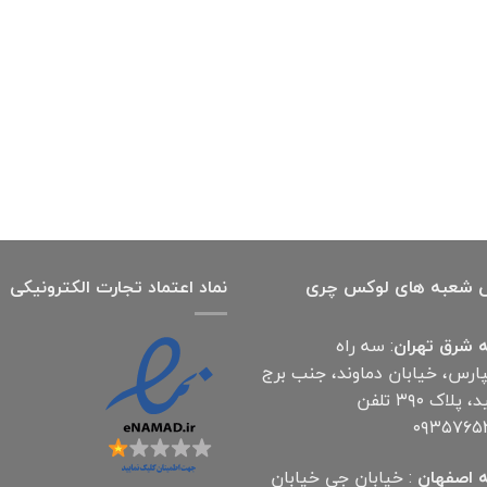
اصلی
فعلی
4,000,000 تومان
2,700,000 تومان
بود.
است.
 شعبه های لوکس چری
نماد اعتماد تجارت الكترونیكی
 شرق تهران
: سه راه
پارس، خیابان دماوند، جنب برج
آناهید، پلاک ۳۹۰ تلفن
۰۹۳۵۷۶۵
 اصفهان
: خیابان جی خیابان