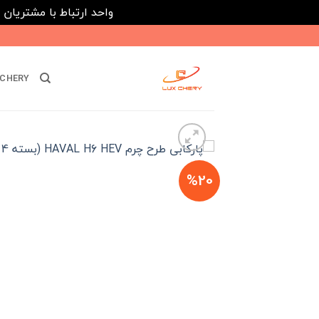
واحد ارتباط با مشتریان : 02182808933 ---- ارتباط در پیامرسان های داخلی ایتا، روبیکا و بله : 116395
Ski
t
conten
CHERY
%20