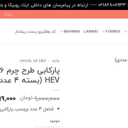
09031
وبلاگ
FOWNIX
LAMARI
BAHMAN
کد رهگیری پست پیشتاز
خانه
/
HAVAL H6 HEV
پار
HEV (بسته 4 عددی)
قیمت
9,000
1,000,000
تومان
اصلی
شامل 4 عدد برچسب پارکابی
بود.
موجود