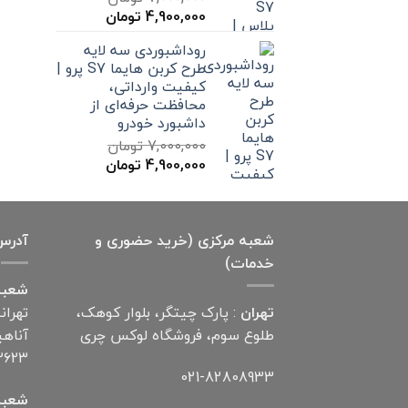
قیمت
قیمت
4,900,000
تومان
اصلی
فعلی
روداشبوردی سه‌ لایه
7,000,000 تومان
4,900,000 تومان
طرح کربن هایما S7 پرو |
بود.
است.
کیفیت وارداتی،
محافظت حرفه‌ای از
داشبورد خودرو
7,000,000
تومان
قیمت
قیمت
4,900,000
تومان
اصلی
فعلی
7,000,000 تومان
4,900,000 تومان
بود.
است.
شعبه مرکزی (خرید حضوری و
آدرس
خدمات)
شعبه
تهران
: پارک چیتگر، بلوار کوهک،
تهران
طلوع سوم، فروشگاه لوکس چری
۲۶۲۳
021-82808933
شعبه