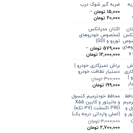
ضربه گیر شوک درب
15,000
تومان
–
محدوده
20,000
تومان
قیمت:
اکتان مدپاتکس
15,000 تومان
(مخصوص خودروهای
تا
توربو و GDI)
20,000 تومان
579,000
تومان
–
محدوده
12,000,000
تومان
قیمت:
براش تمیزکاری خودرو |
579,000 تومان
دستیار نظافت خودرو
تا
300,000
تومان
12,000,000 تومان
قیمت
قیمت
199,000
تومان
اصلی
فعلی
محافظ خودترمیم کنسول
300,000 تومان
199,000 تومان
و مانیتور و کابین X55
بود.
است.
PRO اکسلنت (37 تکه)
(اصلی وارداتی درجه یک)
4,000,000
تومان
قیمت
قیمت
2,700,000
تومان