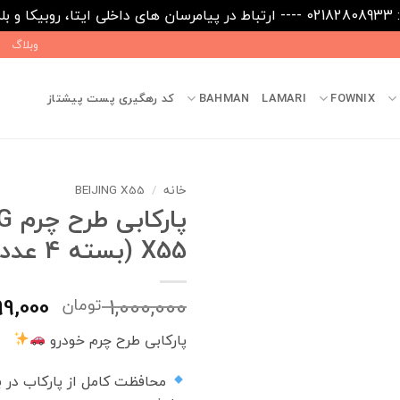
09031
وبلاگ
FOWNIX
LAMARI
BAHMAN
کد رهگیری پست پیشتاز
خانه
/
BEIJING X55
پارک
X55 (بسته 4 عددی)
قیمت
9,000
1,000,000
تومان
اصلی
پارکابی طرح چرم خودرو
بود.
محافظت کامل از پارکاب در ب