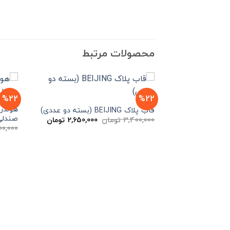
محصولات مرتبط
%22
%22
هولدر
قاب پلاک BEIJING (بسته دو عددی)
صندلی
قیمت
قیمت
3,400,000
تومان
2,650,000
تومان
اصلی
فعلی
00,000
3,400,000 تومان
2,650,000 توم
بود.
است.