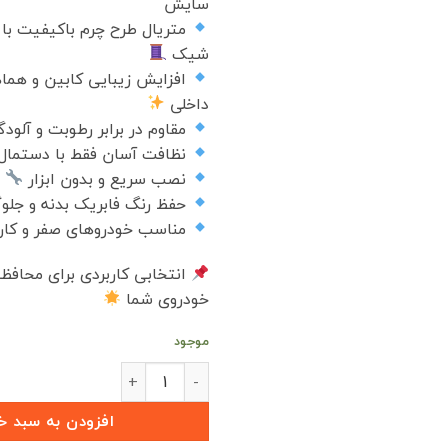
سایش
متریال طرح چرم باکیفیت با
شیک
افزایش زیبایی کابین و هماه
داخلی
مقاوم در برابر رطوبت و آلود
نظافت آسان فقط با دستما
نصب سریع و بدون ابزار
حفظ رنگ فابریک بدنه و جلو
مناسب خودروهای صفر و کار
انتخابی کاربردی برای محافظ
خودروی شما
موجود
پارکابی طرح چرم BEIJING X55 (بسته 4 عددی) عدد
افزودن به سبد خ