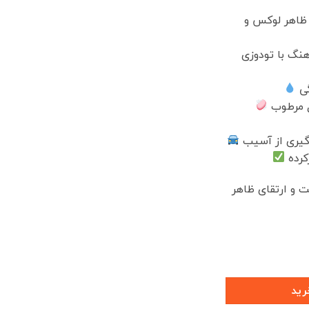
 ظاهر لوکس و
نگ با تودوزی
گی
ل مرطوب
گیری از آسیب
کرده
ت و ارتقای ظاهر
رید