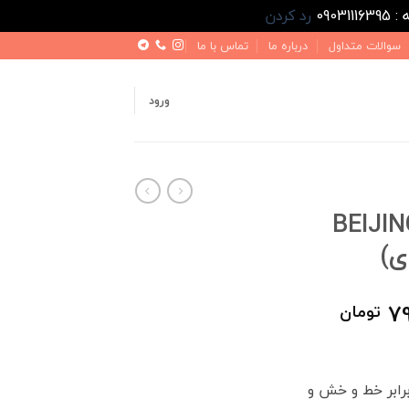
رد کردن
سوالات متداول
درباره ما
تماس با ما
ورود
ابی طرح چرم BEIJING
قیمت
79
تومان
فعلی
1,000,000 تومان
799,000 تومان
است.
رابر خط و خش و