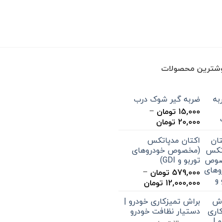
وشترین محصولات
ضربه گیر شوک درب
15,000
تومان
–
محدوده
20,000
تومان
قیمت:
اکتان مدپاتکس
15,000 تومان
(مخصوص خودروهای
تا
توربو و GDI)
20,000 تومان
579,000
تومان
–
محدوده
12,000,000
تومان
قیمت:
براش تمیزکاری خودرو |
579,000 تومان
دستیار نظافت خودرو
تا