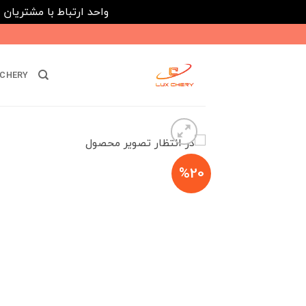
واحد ارتباط با مشتریان : 02182808933 ---- ارتباط در پیامرسان های داخلی ایتا، روبیکا و بله : 116395
Ski
t
conten
CHERY
%20