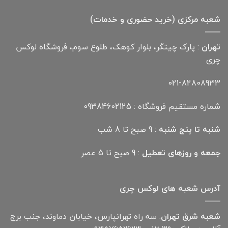
بود.
است.
شعبه مرکزی (خرید حضوری و خدمات)
تهران
: پارک چیتگر، بلوار کوهک، طلوع سوم، فروشگاه لوکس
چری
021-82808933
شماره مستقیم فروشگاه : 09384602125
شنبه تا پنج شنبه
: 9 صبح تا 8 شب
جمعه و روزهای تعطیل
: 9 صبح تا 5 عصر
آدرس شعبه های لوکس چری
شعبه شرق تهران
: سه راه تهرانپارس، خیابان دماوند، جنب برج