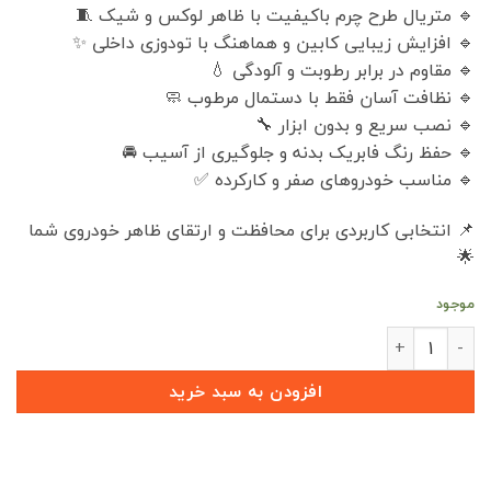
🔹 متریال طرح چرم باکیفیت با ظاهر لوکس و شیک 🧵
🔹 افزایش زیبایی کابین و هماهنگ با تودوزی داخلی ✨
🔹 مقاوم در برابر رطوبت و آلودگی 💧
🔹 نظافت آسان فقط با دستمال مرطوب 🧼
🔹 نصب سریع و بدون ابزار 🔧
🔹 حفظ رنگ فابریک بدنه و جلوگیری از آسیب 🚘
🔹 مناسب خودروهای صفر و کارکرده ✅
📌 انتخابی کاربردی برای محافظت و ارتقای ظاهر خودروی شما
🌟
موجود
پارکابی طرح چرم هونگچی H5 (بسته 4 عددی) عدد
افزودن به سبد خرید