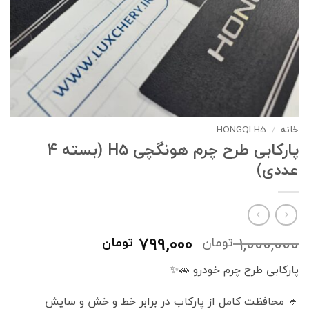
خانه
/
HONGQI H5
پارکابی طرح چرم هونگچی H5 (بسته 4
عددی)
قیمت
قیمت
799,000
1,000,000
تومان
تومان
اصلی
فعلی
پارکابی طرح چرم خودرو 🚗✨
1,000,000 تومان
799,000 تومان
بود.
است.
🔹 محافظت کامل از پارکاب در برابر خط و خش و سایش