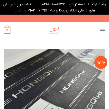
واحد ارتباط با مشتریان : 02182808933 ---- ارتباط در پیامرسان
های داخلی ایتا، روبیکا و بله : 09031116395
رد کردن
Ski
t
conten
0
%20