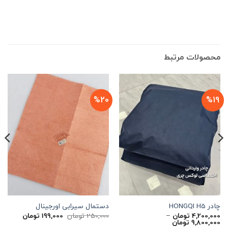
محصولات مرتبط
%20
%19
چادر HONGQI H5
دستمال سیرابی اورجینال
قیمت
قیمت
4,200,000
تومان
–
250,000
تومان
199,000
تومان
محدوده
اصلی
فعلی
9,800,000
تومان