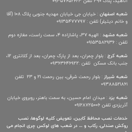
آناهید، پلاک ۳۹۰ تلفن ۰۹۳۵۷۶۵۲۶۲۳
شعبه اصفهان
: خیابان جی خیابان مهدیه جنوبی پلاک ۱۰۸ (آقا
و خانم دیتیلر) تلفن : ۰۹۱۳۵۴۷۷۷۹۷
شعبه مشهد
: الهیه ۳۷، پاشازاده ۴، سمت راست، مغازه دوم
تلفن : ۰۹۱۵۳۵۸۲۹۳۶
شعبه کرج
: بلوار چمران، بعد از پارک چمران، بعد از کلانتری 12،
جنب بانک مسکن تلفن :۰۹۳۶۳۶۴۶۹22
شعبه شیراز
: بلوار رحمت شرقی، بین رحمت ۲۱ و ۲۳ تلفن
۰۹۳۸۸۵۲۱۸۶۱
شعبه یزد
: میدان امام حسین، به سمت باهنر، روبروی خیابان
آذریزدی تلفن ۰۹۱۲۸۷۲۵۰۰۶
خدمات نصب محافظ کابین، تعویض کلیه لوگوها، نصب
روکش صندلی، رکاب و … در شعب های لوکس چری انجام می