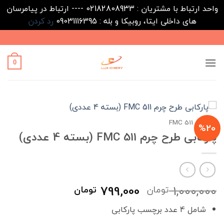
واحد ارتباط با مشتریان : 02182808933 ---- ارتباط در پیامرسان
های داخلی ایتا، روبیکا و بله : 09031116395
رد کردن
Ski
t
conten
0
خانه
/
FMC 511
%20
پارکابی طرح چرم FMC 511 (بسته 4 عددی)
قیمت
قیمت
799,000
1,000,000
تومان
تومان
اصلی
فعلی
شامل 4 عدد برچسب پارکابی
1,000,000 تومان
799,000 تومان