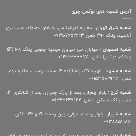
آدرس شعبه های لوکس چری
شعبه شرق تهران
: سه راه تهرانپارس، خیابان دماوند، جنب برج
آناهید، پلاک ۳۹۰ تلفن ۰۹۳۵۷۶۵۲۶۲۳
شعبه اصفهان
: خیابان جی خیابان مهدیه جنوبی پلاک ۱۰۸ (آقا
و خانم دیتیلر) تلفن : ۰۹۱۳۵۴۷۷۷۹۷
شعبه مشهد
: الهیه ۳۷، پاشازاده ۴، سمت راست، مغازه دوم
تلفن : ۰۹۱۵۳۵۸۲۹۳۶
شعبه کرج
: بلوار چمران، بعد از پارک چمران، بعد از کلانتری 12،
جنب بانک مسکن تلفن :۰۹۳۶۳۶۴۶۹22
شعبه شیراز
: بلوار رحمت شرقی، بین رحمت ۲۱ و ۲۳ تلفن
۰۹۳۸۸۵۲۱۸۶۱
شعبه یزد
: میدان امام حسین، به سمت باهنر، روبروی خیابان