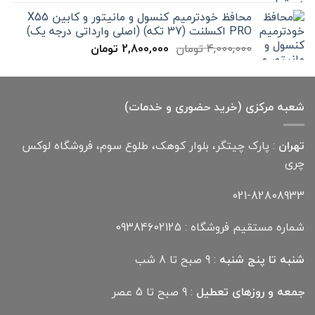
300,000 تومان
199,000 تومان
محافظ خودترمیم کنسول و مانیتور و کابین X55
بود.
است.
PRO اکسلنت (37 تکه) (اصلی وارداتی درجه یک)
قیمت
قیمت
4,000,000
تومان
2,800,000
تومان
اصلی
فعلی
4,000,000 تومان
2,800,000 تومان
بود.
است.
شعبه مرکزی (خرید حضوری و خدمات)
تهران
: پارک چیتگر، بلوار کوهک، طلوع سوم، فروشگاه لوکس
چری
021-82808933
شماره مستقیم فروشگاه : 09384602125
شنبه تا پنج شنبه
: 9 صبح تا 8 شب
جمعه و روزهای تعطیل
: 9 صبح تا 5 عصر