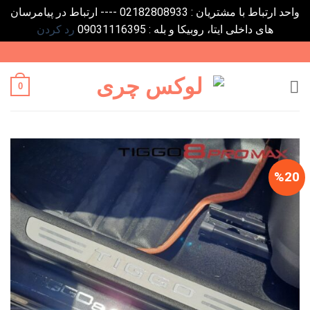
واحد ارتباط با مشتریان : 02182808933 ---- ارتباط در پیامرسان
های داخلی ایتا، روبیکا و بله : 09031116395
رد کردن
Ski
t
conten
0
%20