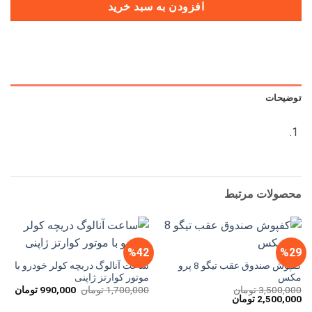
افزودن به سبد خرید
توضیحات
محصولات مرتبط
%42
%29
کفپوش صندوق عقب تیگو 8 پرو
ساعت آنالوگ دریچه کولر خودرو با
مکس
موتور کوارتز ژاپنی
قیمت
قیم
3,500,000
تومان
1,700,000
تومان
990,000
تومان
قیمت
قیمت
اصلی
فعل
2,500,000
تومان
اصلی
فعلی
1,700,000 تومان