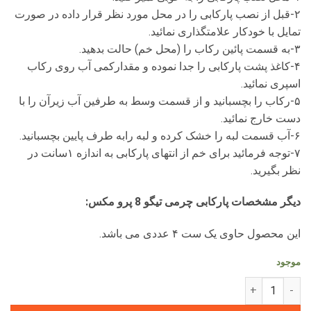
۲-قبل از نصب پارکابی را در محل مورد نظر قرار داده در صورت
تمایل با خودکار علامتگذاری نمائید.
۳-به قسمت پائین رکاب را (محل خم) حالت بدهید.
۴-کاغذ پشت پارکابی را جدا نموده و مقدارکمی آب روی رکاب
اسپری نمائید.
۵-رکاب را بچسبانید و از قسمت وسط به طرفین آب زیرآن را با
دست خارج نمائید.
۶-آب قسمت لبه را خشک کرده و لبه رابه طرف پایین بچسبانید.
۷-توجه فرمائید برای خم از انتهای پارکابی به اندازه ۱سانت در
نظر بگیرید.
دیگر مشخصات پارکابی چرمی تیگو 8 پرو مکس
:
این محصول حاوی یک ست ۴ عددی می باشد.
موجود
پارکابی طرح چرم تیگو 8 پرو مکس (بسته 4 عددی) عدد