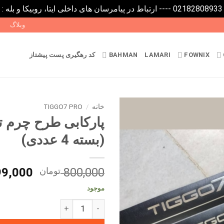
0
وبلاگ
FOWNIX
LAMARI
BAHMAN
کد رهگیری پست پیشتاز
خانه
/
TIGGO7 PRO
(بسته 4 عددی)
قیمت
800,000
تومان
99,000
اصلی
موجود
پارکابی طرح چرم تیگو 7 پرو (بسته 4 عددی) عدد
بود.