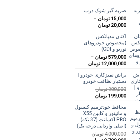
ضربه گیر شوک درب
15,000
تومان
–
محدوده
20,000
تومان
قیمت:
اکتان مدپاتکس
15,000 تومان
(مخصوص خودروهای
تا
توربو و GDI)
20,000 تومان
579,000
تومان
–
محدوده
12,000,000
تومان
قیمت:
براش تمیزکاری خودرو |
579,000 تومان
دستیار نظافت خودرو
تا
300,000
تومان
12,000,000 تومان
قیمت
قیمت
199,000
تومان
اصلی
فعلی
محافظ خودترمیم کنسول
300,000 تومان
199,000 تومان
و مانیتور و کابین X55
بود.
است.
PRO اکسلنت (37 تکه)
(اصلی وارداتی درجه یک)
4,000,000
تومان