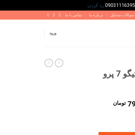
رد کردن
سوالات متداول
درباره ما
تماس با ما
ورود
پارکابی طرح چرم تیگو 7 پرو
قیمت
7
تومان
فعلی
800,000 تومان
799,000 تومان
است.