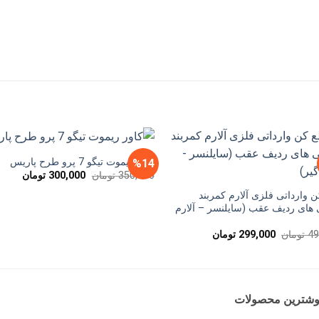
کاور ریموت تیگو 7 پرو طرح پاریس
%14
قیمت
قیمت
350,000
تومان
300,000
تومان
اصلی
فعلی
350,000 تومان
 وارداتی فلزی آلارم کمربند
بود.
است.
های ردیف عقب (سایلنسر – آلارم
قیمت
قیمت
49
تومان
299,000
تومان
اصلی
فعلی
490,000 تومان
299,000 تومان
بود.
است.
وشترین محصولات