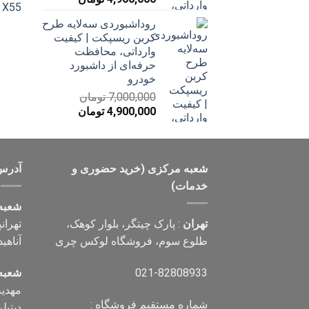
اصلی
فعلی
روداشبوردی سه‌لایه طرح
7,000,000 تومان
4,900,000 تومان
کربن ریسپکت | کیفیت
بود.
است.
وارداتی، محافظت
حرفه‌ای از داشبورد
خودرو
7,000,000
تومان
قیمت
قیمت
4,900,000
تومان
اصلی
فعلی
7,000,000 تومان
4,900,000 تومان
بود.
است.
شعبه مرکزی (خرید حضوری و
آدرس
خدمات)
شعبه
تهران
: پارک چیتگر، بلوار کوهک،
تهران
طلوع سوم، فروشگاه لوکس چری
آناهید، پلاک ۰
021-82808933
شعبه
شماره مستقیم فروشگاه :
دیتیلر) تل