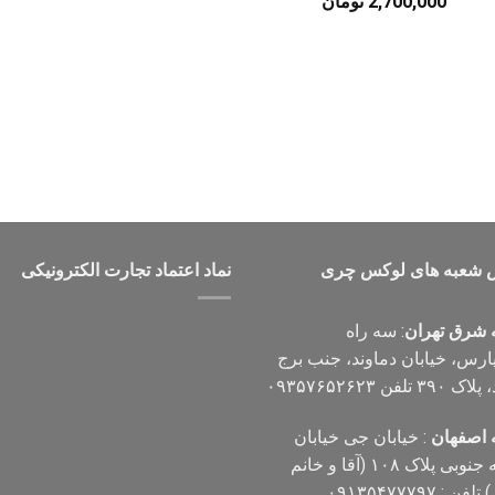
قیمت
قیمت
2,700,000
تومان
اصلی
فعلی
4,000,000 تومان
2,700,000 تومان
بود.
است.
 شعبه های لوکس چری
نماد اعتماد تجارت الكترونیكی
 شرق تهران
: سه راه
پارس، خیابان دماوند، جنب برج
۳۹ تلفن ۰۹۳۵۷۶۵۲۶۲۳
 اصفهان
: خیابان جی خیابان
مهدیه جنوبی پلاک ۱۰۸ (آقا و خانم
فن : ۰۹۱۳۵۴۷۷۷۹۷