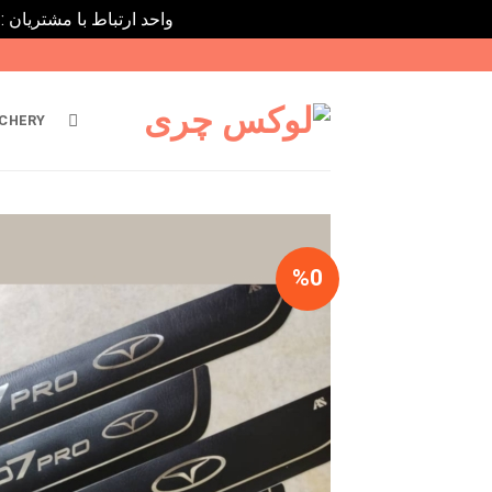
واحد ارتباط با مشتریان : 02182808933 ---- ارتباط در پیامرسان های داخلی ایتا، روبیکا و بله : 9031116395
Ski
t
conten
CHERY
%0