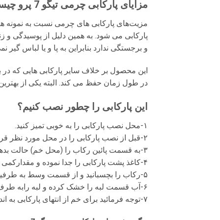
مزایای پارکابی چرمی تیگو 7 پرو چیست؟
مزیت‌های پارکابی های چرمی نسبت به نمونه ه
پارکابی می شود. به همین دلیل از پوسیدگی و 
و برجستگی ندارد بنابراین به پا و یا لباس گیر نم
این محصول بر خلاف سایر پارکابی هایی که در
در طول زمان حفظ می کند. البته یکی از بهترین 
این پارکابی را چطور نصب کنیم؟
۱-محل نصب پارکابی را به خوبی تمیز کنید.
۲-قبل از نصب پارکابی را در محل مورد نظر قرار داده در صورت تمایل با خودکار علامتگذاری نمائید.
۳-به قسمت پائین رکاب را (محل خم) حالت بدهید.
۴-کاغذ پشت پارکابی را جدا نموده و مقدارکمی آب روی رکاب اسپری نمائید.
۵-رکاب را بچسبانید و از قسمت وسط به طرفین آب زیرآن را با دست خارج نمائید.
۶-آب قسمت لبه را خشک کرده و لبه رابه طرف پایین بچسبانید.
۷-توجه فرمائید برای خم از انتهای پارکابی به اندازه ۱سانت در نظر بگیرید.