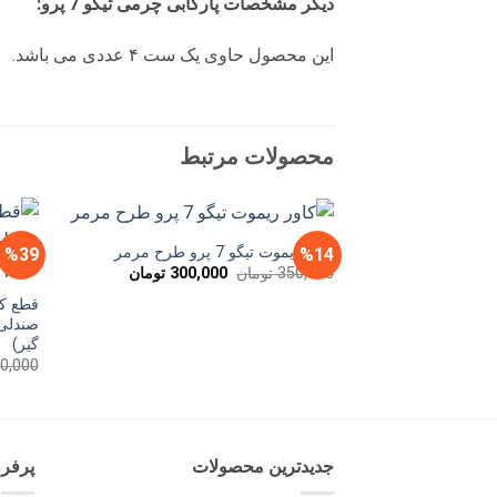
دیگر مشخصات پارکابی چرمی تیگو 7 پرو:
این محصول حاوی یک ست ۴ عددی می باشد.
محصولات مرتبط
کاور ریموت تیگو 7 پرو طرح مرمر
%39
%14
قیمت
قیمت
350,000
تومان
300,000
تومان
اصلی
فعلی
350,000 تومان
300,000 تومان
قطع کن
بود.
است.
صندلی 
گیر)
0,000
جدیدترین محصولات
پرفر