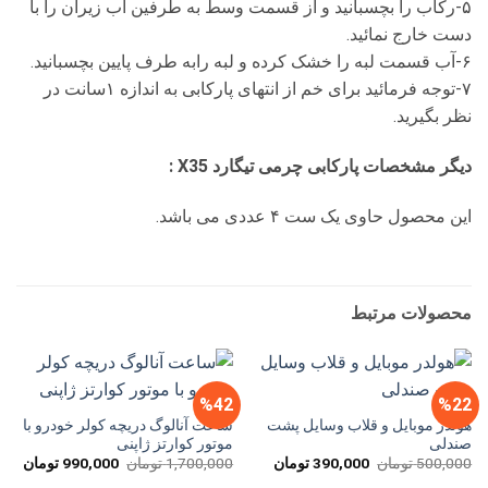
۵-رکاب را بچسبانید و از قسمت وسط به طرفین آب زیرآن را با
دست خارج نمائید.
۶-آب قسمت لبه را خشک کرده و لبه رابه طرف پایین بچسبانید.
۷-توجه فرمائید برای خم از انتهای پارکابی به اندازه ۱سانت در
نظر بگیرید.
دیگر مشخصات پارکابی چرمی تیگارد X35
:
این محصول حاوی یک ست ۴ عددی می باشد.
محصولات مرتبط
%42
%22
هولدر موبایل و قلاب وسایل پشت
ساعت آنالوگ دریچه کولر خودرو با
صندلی
موتور کوارتز ژاپنی
قیمت
قیمت
قیمت
قیم
500,000
تومان
390,000
تومان
1,700,000
تومان
990,000
تومان
اصلی
فعلی
اصلی
فعل