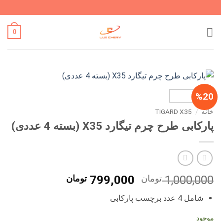
Ski
t
conten
0
%20
خانه
/
TIGARD X35
پارکابی طرح چرم تیگارد X35 (بسته 4 عددی)
قیمت
قیمت
1,000,000
تومان
799,000
تومان
اصلی
فعلی
شامل 4 عدد برچسب پارکابی
1,000,000 تومان
799,000 تو
بود.
است.
موجود