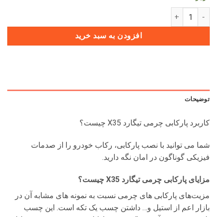
پارکابی طرح چرم تیگارد X35 (بسته 4 عددی) عدد
افزودن به سبد خرید
توضیحات
کاربرد پارکابی چرمی تیگارد X35 چیست؟
شما می توانید با نصب پارکابی، رکاب خودرو را از صدمات
فیزیکی گوناگون در امان نگه دارید.
مزایای پارکابی چرمی تیگارد X35 چیست؟
مزیت‌های پارکابی های چرمی نسبت به نمونه های مشابه آن در
بازار اعم از استیل و… داشتن چسب یک تکه است. این چسب