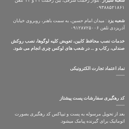
شعبه شیراز
: بلوار رحمت شرقی، بین رحمت ۲۱ و ۲۳ تلفن
۰۹۳۸۸۵۲۱۸۶۱
شعبه یزد
: میدان امام حسین، به سمت باهنر، روبروی خیابان
آذریزدی تلفن ۰۹۱۲۸۷۲۵۰۰۶
خدمات نصب محافظ کابین، تعویض کلیه لوگوها، نصب روکش
صندلی، رکاب و … در شعب های لوکس چری انجام می شود.
نماد اعتماد تجارت الكترونیكی
کد رهگیری سفارشات پست پیشتاز
بعد از تحویل مرسوله به پست و تیپاکس کد رهگیری بصورت
اتوماتیک برای گیرنده پیامک میشود.