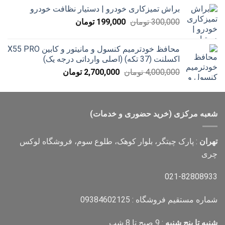
579,000 تومان
براش تمیزکاری خودرو | دستیار نظافت خودرو
تا
قیمت
قیمت
300,000
تومان
199,000
تومان
12,000,000 تومان
اصلی
فعلی
300,000 تومان
199,000 تومان
محافظ خودترمیم کنسول و مانیتور و کابین X55 PRO
بود.
است.
اکسلنت (37 تکه) (اصلی وارداتی درجه یک)
قیمت
قیمت
4,000,000
تومان
2,700,000
تومان
اصلی
فعلی
4,000,000 تومان
2,700,000 تومان
بود.
است.
شعبه مرکزی (خرید حضوری و خدمات)
تهران
: پارک چیتگر، بلوار کوهک، طلوع سوم، فروشگاه لوکس
چری
021-82808933
شماره مستقیم فروشگاه : 09384602125
شنبه تا پنج شنبه
: 9 صبح تا 8 شب