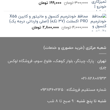
قیمت
قیمت
300,000
تومان
199,000
تومان
12,000,000 تومان
اصلی
فعلی
300,000 تومان
199,000 تومان
محافظ خودترمیم کنسول و مانیتور و کابین X55
بود.
است.
PRO اکسلنت (37 تکه) (اصلی وارداتی درجه یک)
قیمت
قیمت
4,000,000
تومان
2,800,000
تومان
اصلی
فعلی
4,000,000 تومان
2,800,000 تومان
بود.
است.
شعبه مرکزی (خرید حضوری و خدمات)
تهران
: پارک چیتگر، بلوار کوهک، طلوع سوم، فروشگاه لوکس
چری
021-82808933
شماره مستقیم فروشگاه : 09384602125
شنبه تا پنج شنبه
: 9 صبح تا 8 شب