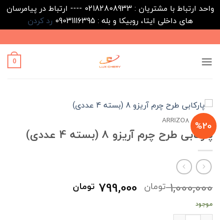
واحد ارتباط با مشتریان : 02182808933 ---- ارتباط در پیامرسان
های داخلی ایتا، روبیکا و بله : 09031116395
رد کردن
Ski
t
conten
0
خانه
/
ARRIZO8
%20
پارکابی طرح چرم آریزو 8 (بسته 4 عددی)
قیمت
قیمت
799,000
1,000,000
تومان
تومان
اصلی
فعلی
موجود
1,000,000 تومان
799,000 تومان
پارکابی طرح چرم آریزو 8 (بسته 4 عددی) عدد