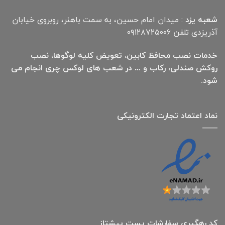
شعبه یزد
: میدان امام حسین، به سمت باهنر، روبروی خیابان
آذریزدی تلفن ۰۹۱۲۸۷۲۵۰۰۶
خدمات نصب محافظ کابین، تعویض کلیه لوگوها، نصب
روکش صندلی، رکاب و … در شعب های لوکس چری انجام می
شود.
نماد اعتماد تجارت الكترونیكی
کد رهگیری سفارشات پست پیشتاز