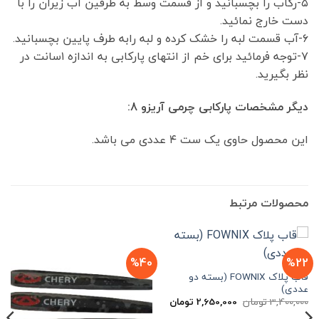
۵-رکاب را بچسبانید و از قسمت وسط به طرفین آب زیرآن را با
دست خارج نمائید.
۶-آب قسمت لبه را خشک کرده و لبه رابه طرف پایین بچسبانید.
۷-توجه فرمائید برای خم از انتهای پارکابی به اندازه ۱سانت در
نظر بگیرید.
دیگر مشخصات پارکابی چرمی آریزو 8
:
این محصول حاوی یک ست ۴ عددی می باشد.
محصولات مرتبط
%40
%22
قاب پلاک FOWNIX (بسته دو
عددی)
قیمت
قیمت
3,400,000
تومان
2,650,000
تومان
اصلی
فعلی