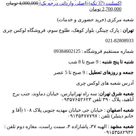
اکسلنت (37 تکه) (اصلی وارداتی درجه یک)
4,000,000
تومان
قیمت
قیمت
2,700,000
تومان
اصلی
فعلی
شعبه مرکزی (خرید حضوری و خدمات)
4,000,000 تومان
2,700,000 تومان
بود.
است.
تهران
: پارک چیتگر، بلوار کوهک، طلوع سوم، فروشگاه لوکس چری
021-82808933
شماره مستقیم فروشگاه : 09384602125
شنبه تا پنج شنبه
: 9 صبح تا 8 شب
جمعه و روزهای تعطیل
: 9 صبح تا 5 عصر
آدرس شعبه های لوکس چری
شعبه شرق تهران
: سه راه تهرانپارس، خیابان دماوند، جنب برج
آناهید، پلاک ۳۹۰ تلفن ۰۹۳۵۷۶۵۲۶۲۳
شعبه اصفهان
: خیابان جی خیابان مهدیه جنوبی پلاک ۱۰۸ (آقا و
خانم دیتیلر) تلفن : ۰۹۱۳۵۴۷۷۷۹۷
شعبه مشهد
: الهیه ۳۷، پاشازاده ۴، سمت راست، مغازه دوم تلفن :
۰۹۱۵۳۵۸۲۹۳۶