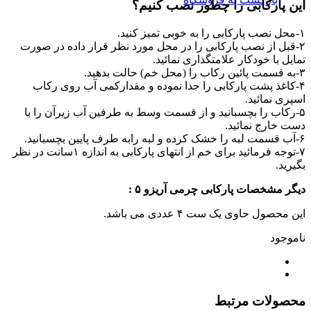
این پارکابی را چطور نصب کنیم؟
۱-محل نصب پارکابی را به خوبی تمیز کنید.
۲-قبل از نصب پارکابی را در محل مورد نظر قرار داده در صورت
تمایل با خودکار علامتگذاری نمائید.
۳-به قسمت پائین رکاب را (محل خم) حالت بدهید.
۴-کاغذ پشت پارکابی را جدا نموده و مقدارکمی آب روی رکاب
اسپری نمائید.
۵-رکاب را بچسبانید و از قسمت وسط به طرفین آب زیرآن را با
دست خارج نمائید.
۶-آب قسمت لبه را خشک کرده و لبه رابه طرف پایین بچسبانید.
۷-توجه فرمائید برای خم از انتهای پارکابی به اندازه ۱سانت در نظر
بگیرید.
دیگر مشخصات پارکابی چرمی آریزو ۵ :
این محصول حاوی یک ست ۴ عددی می باشد.
ناموجود
محصولات مرتبط