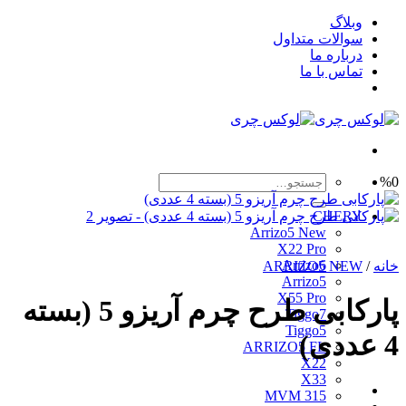
Skip
وبلاگ
to
سوالات متداول
content
درباره ما
تماس با ما
جستجو
%0
برای:
CHERY
Arrizo5 New
X22 Pro
Arrizo6
خانه
/
ARRIZO5 NEW
Arrizo5
X55 Pro
پارکابی طرح چرم آریزو 5 (بسته
Tiggo7
Tiggo5
4 عددی)
ARRIZO5 FL
X22
X33
MVM 315