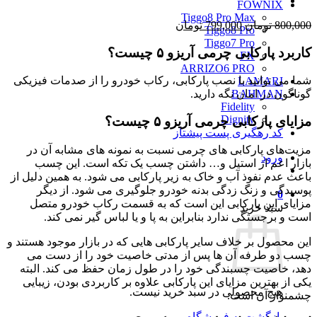
FOWNIX
Tiggo8 Pro Max
قیمت
قیمت
800,000
تومان
799,000
تومان
Tiggo8 Pro
اصلی
فعلی
Tiggo7 Pro
کاربرد پارکابی چرمی آریزو ۵ چیست؟
800,000 تومان
799,000 تومان
FX
بود.
است.
ARRIZO6 PRO
شما می توانید با نصب پارکابی، رکاب خودرو را از صدمات فیزیکی
LAMARI
BAHMAN
گوناگون در امان نگه دارید.
Fidelity
Dignity
مزایای پارکابی چرمی آریزو ۵ چیست؟
کد رهگیری پست پیشتاز
مزیت‌های پارکابی های چرمی نسبت به نمونه های مشابه آن در
ورود
بازار اعم از استیل و… داشتن چسب یک تکه است. این چسب
باعث عدم نفوذ آب و خاک به زیر پارکابی می شود. به همین دلیل از
پوسیدگی و زنگ زدگی بدنه خودرو جلوگیری می شود. از دیگر
0
مزایای این پارکابی این است که به قسمت رکاب خودرو متصل
سبد خرید
است و برجستگی ندارد بنابراین به پا و یا لباس گیر نمی کند.
این محصول بر خلاف سایر پارکابی هایی که در بازار موجود هستند و
چسب دو طرفه آن ها پس از مدتی خاصیت خود را از دست می
دهد، خاصیت چسبندگی خود را در طول زمان حفظ می کند. البته
یکی از بهترین مزایای این پارکابی علاوه بر کاربردی بودن، زیبایی
هیچ محصولی در سبد خرید نیست.
چشمنواز آن است.
بازگشت به فروشگاه