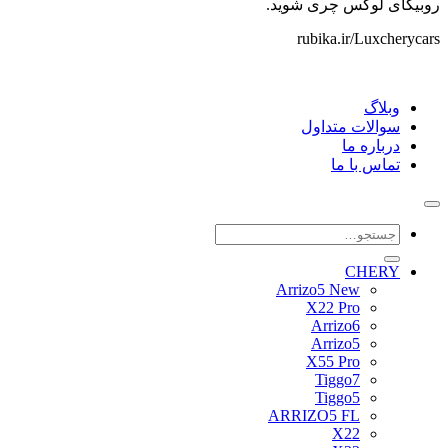
روبیکای لوکس چری شوید.
rubika.ir/Luxcherycars
وبلاگ
سوالات متداول
درباره ما
تماس با ما
جستجو
برای:
CHERY
Arrizo5 New
X22 Pro
Arrizo6
Arrizo5
X55 Pro
Tiggo7
Tiggo5
ARRIZO5 FL
X22