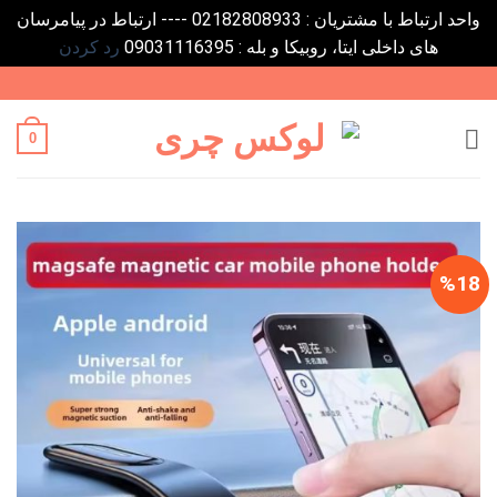
واحد ارتباط با مشتریان : 02182808933 ---- ارتباط در پیامرسان
های داخلی ایتا، روبیکا و بله : 09031116395
رد کردن
Ski
t
conten
0
%18