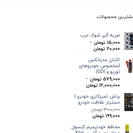
وشترین محصولات
ضربه گیر شوک درب
15,000
تومان
–
محدوده
20,000
تومان
قیمت:
اکتان مدپاتکس
15,000 تومان
(مخصوص خودروهای
تا
توربو و GDI)
20,000 تومان
579,000
تومان
–
محدوده
12,000,000
تومان
قیمت:
براش تمیزکاری خودرو |
579,000 تومان
دستیار نظافت خودرو
تا
300,000
تومان
12,000,000 تومان
قیمت
قیمت
199,000
تومان
اصلی
فعلی
محافظ خودترمیم کنسول
300,000 تومان
199,000 تومان
و مانیتور و کابین X55