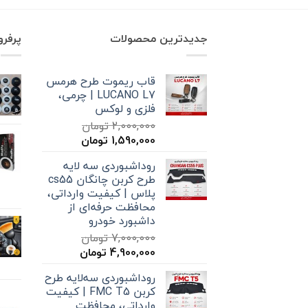
جدیدترین محصولات
پرفر
قاب ریموت طرح هرمس
LUCANO L7 | چرمی،
فلزی و لوکس
2,000,000
تومان
قیمت
قیمت
1,590,000
تومان
اصلی
فعلی
روداشبوردی سه‌ لایه
2,000,000 تومان
1,590,000 تومان
طرح کربن چانگان cs55
بود.
است.
پلاس | کیفیت وارداتی،
محافظت حرفه‌ای از
داشبورد خودرو
7,000,000
تومان
قیمت
قیمت
4,900,000
تومان
اصلی
فعلی
روداشبوردی سه‌لایه طرح
7,000,000 تومان
4,900,000 تومان
کربن FMC T5 | کیفیت
بود.
است.
وارداتی، محافظت