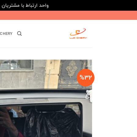
واحد ارتباط با مشتریان : 02182808933 ---- ارتباط در پیامرسان های داخلی ایتا، روبیکا و بله : 116395
Ski
t
conten
CHERY
%32