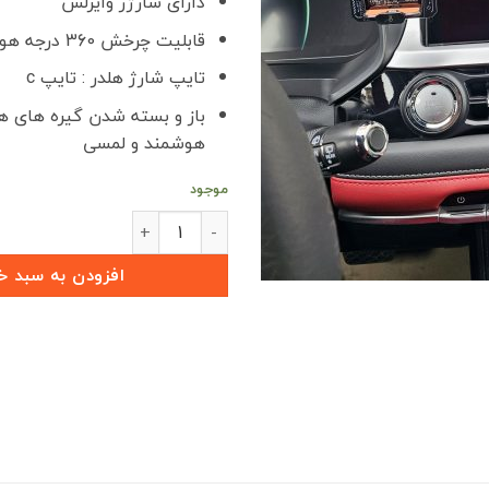
دارای شارژر وایرلس
قابلیت چرخش 360 درجه هولدر
تایپ شارژ هلدر : تایپ c
باز و بسته شدن گیره های ه
هوشمند و لمسی
موجود
هولدر مانیتوری با شارژر وایرلس X55 PRO عدد
افزودن به سبد خ