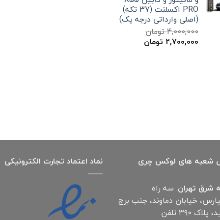
بود.
است.
PRO اکسلنت (37 تکه)
(اصلی وارداتی درجه یک)
4,000,000
تومان
قیمت
قیمت
2,700,000
تومان
اصلی
فعلی
4,000,000 تومان
2,700,000 تومان
بود.
است.
 شعبه های لوکس چری
نماد اعتماد تجارت الكترونیكی
 شرق تهران
: سه راه
پارس، خیابان دماوند، جنب برج
آناهید، پلاک ۳۹۰ تلفن