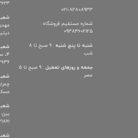
۲۶۲۳
021-82808933
شعبه
شماره مستقیم فروشگاه :
09384602125
دیتیلر) ت
شنبه تا پنج شنبه
: 9 صبح تا 8
شعبه
شب
۴، 
۲۹۳۶
جمعه و روزهای تعطیل
: 9 صبح تا 5
عصر
شعبه
مسکن تلف
شعبه
۱۸۶۱
شعبه