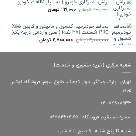
براش تمیزکاری خودرو | دستیار نظافت خودرو
تا
قیمت
قیمت
300,000
تومان
199,000
تومان
12,000,000 تومان
اصلی
فعلی
300,000 تومان
199,000 تومان
محافظ خودترمیم کنسول و مانیتور و کابین X55
بود.
است.
PRO اکسلنت (37 تکه) (اصلی وارداتی درجه یک)
قیمت
قیمت
4,000,000
تومان
2,700,000
تومان
اصلی
فعلی
4,000,000 تومان
2,700,000 تومان
بود.
است.
شعبه مرکزی (خرید حضوری و خدمات)
تهران
: پارک چیتگر، بلوار کوهک، طلوع سوم، فروشگاه لوکس
چری
021-82808933
شماره مستقیم فروشگاه : 09384602125
شنبه تا پنج شنبه
: 9 صبح تا 8 شب