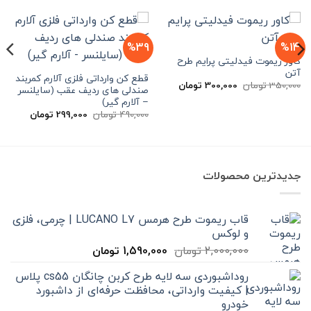
%39
%14
کاور ریموت فیدلیتی پرایم طرح
آتن
قطع کن وارداتی فلزی آلارم کمربند
قیمت
قیمت
350,000
تومان
300,000
تومان
صندلی های ردیف عقب (سایلنسر
اصلی
فعلی
– آلارم گیر)
350,000 تومان
300,000 تومان
بود.
است.
قیمت
قیمت
490,000
تومان
299,000
تومان
اصلی
فعلی
490,000 تومان
00
بود.
است.
جدیدترین محصولات
قاب ریموت طرح هرمس LUCANO L7 | چرمی، فلزی
و لوکس
قیمت
قیمت
2,000,000
تومان
1,590,000
تومان
اصلی
فعلی
روداشبوردی سه‌ لایه طرح کربن چانگان cs55 پلاس
2,000,000 تومان
1,590,000 تومان
| کیفیت وارداتی، محافظت حرفه‌ای از داشبورد
بود.
است.
خودرو