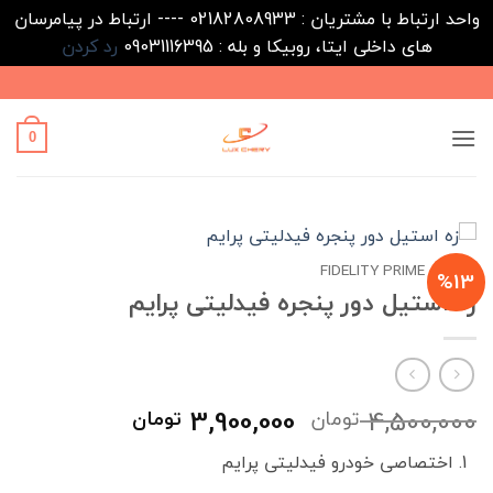
واحد ارتباط با مشتریان : 02182808933 ---- ارتباط در پیامرسان
های داخلی ایتا، روبیکا و بله : 09031116395
رد کردن
Ski
t
conten
0
خانه
FIDELITY PRIME
/
%13
زه استیل دور پنجره فیدلیتی پرایم
قیمت
قیمت
3,900,000
4,500,000
تومان
تومان
اصلی
فعلی
اختصاصی خودرو فیدلیتی پرایم
4,500,000 تومان
00,000