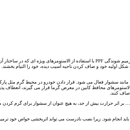
مهمترین ویژگی این محصول خودترمیم بودن آن است. خاصیت خود ترمیم شوندگی PPF با استفا
اولیه خود و صاف کردن ناحیه آسیب دیده، خود را التیام بخشند. ای
مانند سشوار فعال می شود. قرار دادن خودرو در محیط گرم مثل پارک ک
استومرهای محافظ کابین در معرض گرما قرار می گیرند، انعطاف پذیرت
صاف کنند.
و … بر اثر حرارت بیش از حد، به هیچ عنوان از سشوار برای گرم کردن 
رجیحا نصب محافظ کابین توسط یک متخصص با تجربه در کار با PPF باید انجام شود. زیرا نصب نادرست می