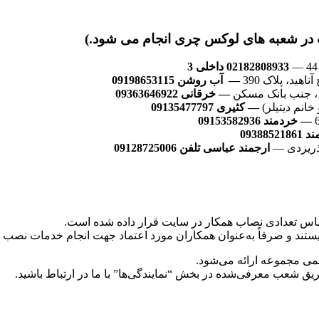
ر شعبه های لوکس چری انجام می شود.)
02182808933 داخلی 3
هید، پلاک 390
— آب روشن 09198653115
— خرقانی 09363646922
— کثیری 09135477797
— خردمند 09153582936
093885
آذریزدی —
ارجمند عباسی تلفن 09128725006
س تعدادی نصاب همکار در سایت قرار داده شده است.
تند و صرفاً به‌عنوان همکاران مورد اعتماد جهت انجام خدمات نصب م
ی مجموعه ارائه می‌شود.
ریق شعب معرفی‌شده در بخش “نمایندگی‌ها” با ما در ارتباط باشید.