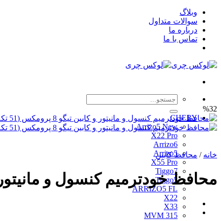
Skip
وبلاگ
to
سوالات متداول
content
درباره ما
تماس با ما
جستجو
برای:
%32
CHERY
Arrizo5 New
X22 Pro
Arrizo6
Arrizo5
خانه
/
محافظ کابین
X55 Pro
Tiggo7
محافظ خودترمیم کنسول و مانیتور و کابین تیگو 8 پرومکس (51 تکه
Tiggo5
ARRIZO5 FL
X22
X33
MVM 315