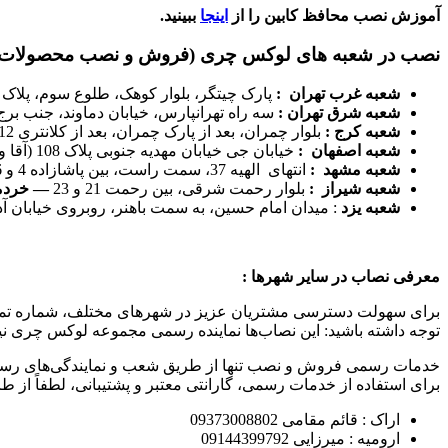
آموزش نصب محافظ کابین را از
اینجا
ببینید.
نصب در شعبه های لوکس چری (فروش و نصب محصولات د
شعبه غرب تهران :
پارک چیتگر، بلوار کوهک، طلوع سوم، پلاک 44 —
شعبه شرق تهران :
سه راه تهرانپارس، خیابان دماوند، جنب برج آنا
شعبه کرج :
بلوار چمران، بعد از پارک چمران، بعد از کلانتری 12، جنب بانک مسکن
شعبه اصفهان :
خیابان جی خیابان مهدیه جنوبی پلاک 108 (آقا و خانم دیتیلر)
شعبه مشهد :
انتهای الهیه 37، سمت راست، بین پاشازاده 4 و 6
شعبه شیراز :
بلوار رحمت شرقی، بین رحمت 21 و 23
— خردمند 21861
شعبه یزد
: میدان امام حسین، به سمت باهنر، روبروی خیابان 
معرفی نصاب در سایر شهرها :
برای سهولت دسترسی مشتریان عزیز در شهرهای مختلف، شماره تما
توجه داشته باشید: این نصاب‌ها نماینده رسمی مجموعه لوکس چری نیس
خدمات رسمی فروش و نصب تنها از طریق شعب و نمایندگی‌های رسم
برای استفاده از خدمات رسمی، گارانتی معتبر و پشتیبانی، لطفاً از ط
اراک : قائم مقامی 09373008802
ارومیه : میرزایی 09144399792