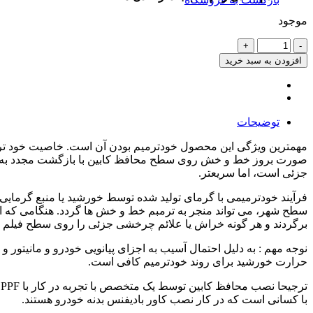
موجود
محافظ
خودترمیم
افزودن به سبد خرید
کنسول
و
مانیتور
و
توضیحات
کابین
تیگو
8
صورت بروز خط و خش روی سطح محافظ کابین با بازگشت مجدد به شکل 
پرومکس
جزئی است، اما سریعتر.
(51
تکه)
فرآیند خودترمیمی با گرمای تولید شده توسط خورشید یا منبع گرمایی 
(اصلی
سطح شهر، می تواند منجر به ترمبم خط و خش ها گردد. هنگامی که ال
وارداتی
برگردند و هر گونه خراش یا علائم چرخشی جزئی را روی سطح فیلم 
درجه
یک)
نوجه مهم : به دلیل احتمال آسیب به اجزای پیانویی خودرو و مانیتور 
عدد
حرارت خورشید برای روند خودترمیم کافی است.
ت
با کسانی است که در کار نصب کاور بادیفنس بدنه خودرو هستند.