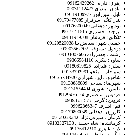
اهواز : دارابی 09162429262
آبادان : بندری 09031112427
بابل : میرزاپور 09119109977
بندر کنگ : سرفراز 09179477085
بوشهر : دهقانی 09176800049
بیرجند : خسروی 09019151615
تنکابن : قربانیان 09111949308
خمینی شهر : ستایش نیا 09120520038
دزفول : سبزقبا 09903562702
رشت : جعفرزاده 09191007696
ساوه : پیکری 09366564116
سقز : علیزاده 09180619825
سیرجان : نیکخو 09133792991
شاهرود : ایزد شیرازی 09125734920
شهرضا : سیاحی 09138888809
طبس : آشوری 09131554494
فردیس : منصوری 09129476124
قزوین : گرجی 09393531575
قم : اشرف 09962866347
کازرون : دهقانی 09176800049
کرمان : صیرفی نژاد 09129229242
کرمانشاه : شاه حسینی 09182327138
لار : طاهری 09176412310
لنگرود : طاهایی 09114325057