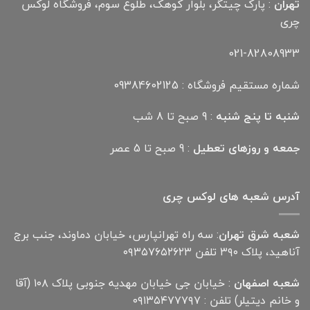
تهران
: پارک چیتگر، بلوار کوهک، طلوع سوم، فروشگاه لوکس
چری
021-82808933
شماره مستقیم فروشگاه : 09384602125
شنبه تا پنج شنبه
: 9 صبح تا 8 شب
جمعه و روزهای تعطیل
: 9 صبح تا 5 عصر
آدرس شعبه های لوکس چری
شعبه شرق تهران
: سه راه تهرانپارس، خیابان دماوند، جنب برج
آناهید، پلاک ۳۹۰ تلفن ۰۹۳۵۷۶۵۲۶۲۳
شعبه اصفهان
: خیابان جی خیابان مهدیه جنوبی پلاک ۱۰۸ (آقا
و خانم دیتیلر) تلفن : ۰۹۱۳۵۴۷۷۷۹۷