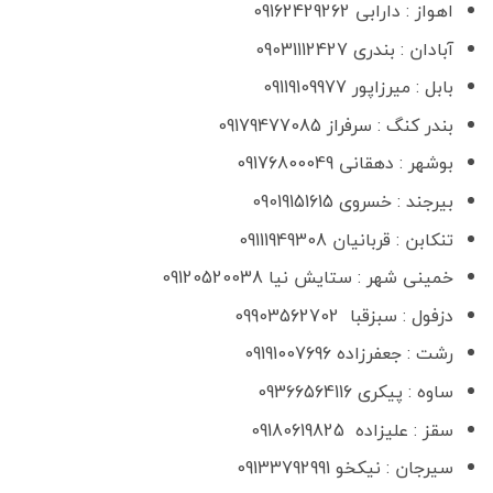
اهواز : دارابی 09162429262
آبادان : بندری 09031112427
بابل : میرزاپور 09119109977
بندر کنگ : سرفراز 09179477085
بوشهر : دهقانی 09176800049
بیرجند : خسروی 09019151615
تنکابن : قربانیان 09111949308
خمینی شهر : ستایش نیا 09120520038
دزفول : سبزقبا 09903562702
رشت : جعفرزاده 09191007696
ساوه : پیکری 09366564116
سقز : علیزاده 09180619825
سیرجان : نیکخو 09133792991