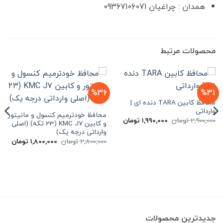
همدان : چراغیان 09367106071
محصولات مرتبط
%36
%31
محافظ کابین TARA دنده ای |
وارداتی
محافظ خودترمیم کنسول و مانیتور
قیمت
قیمت
2,900,000
تومان
1,990,000
تومان
و کابین KMC J7 (23 تکه) (اصلی
اصلی
فعلی
وارداتی درجه یک)
2,900,000 تومان
1,990,000 تومان
بود.
است.
قیمت
قیم
2,800,000
تومان
1,800,000
تومان
اصلی
فعلی
2,800,000 تومان
بود.
است.
جدیدترین محصولات