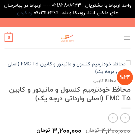
واحد ارتباط با مشتریان : 02182808933 ---- ارتباط در پیامرسان
های داخلی ایتا، روبیکا و بله : 09031116395
رد کردن
Ski
t
conten
0
%24
خانه
/
محافظ کابین
محافظ خودترمیم کنسول و مانیتور و کابین
FMC T5 (اصلی وارداتی درجه یک)
قیمت
قیمت
3,200,000
4,200,000
تومان
تومان