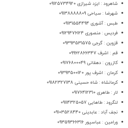
شاهرود : ایزد شیرازی 09125734920
شهرضا : سیاحی 09138888809
طبس : آشوری 09131554494
فردیس : منصوری 09129476124
قزوین : گرجی 09393531575
قم : اشرف 09962866347
کازرون : دهقانی 09176800049
کرمان : اشرف پور 09393500120
کرمانشاه : شاه حسینی 09182327138
لار : طاهری 09176412310
لنگرود : طاهایی 09114325057
نجف آباد : عابدینی 09103528440
ورامین : عباسپور 09359366316