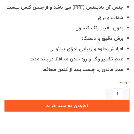
جنس آن بادیفنس (PPF) می باشد و از جنس گلس نیست
شفاف و براق
بدون تغییر رنگ کنسول
برش دقیق با دستگاه
افزایش جلوه و زیبایی اجزای پیانویی
عدم تغییر رنگ و زرد شدن محافظ در بلند مدت
عدم ماندن رد چسب بعد از کندن محافظ
موجود
محافظ خودترمیم کنسول و مانیتور و کابین FMC T5 (اصلی وارداتی درجه یک) عدد
افزودن به سبد خرید