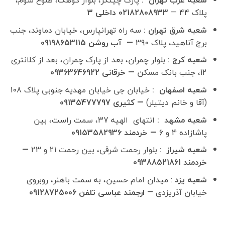
شعبه غرب تهران :
پارک چیتگر، بلوار کوهک، طلوع سوم،
پلاک 44 —
02182808933 داخلی 3
شعبه شرق تهران :
سه راه تهرانپارس، خیابان دماوند، جنب
برج آناهید، پلاک 390
— آب روشن 09198653115
شعبه کرج :
بلوار چمران، بعد از پارک چمران، بعد از کلانتری
12، جنب بانک مسکن
— خرقانی 09363646922
شعبه اصفهان :
خیابان جی خیابان مهدیه جنوبی پلاک 108
(آقا و خانم دیتیلر)
— کثیری 09135477797
شعبه مشهد :
انتهای الهیه 37، سمت راست، بین
پاشازاده 4 و 6
— خردمند 09153582936
شعبه شیراز :
بلوار رحمت شرقی، بین رحمت 21 و 23
—
خردمند 09388521861
شعبه یزد
: میدان امام حسین، به سمت باهنر، روبروی
خیابان آذریزدی —
ارجمند عباسی تلفن 09128725006