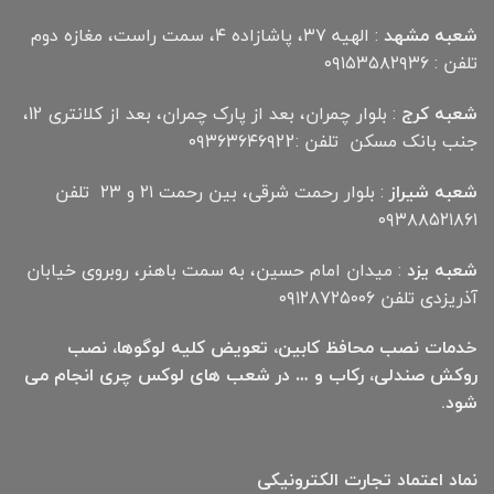
شعبه مشهد
: الهیه ۳۷، پاشازاده ۴، سمت راست، مغازه دوم
تلفن : ۰۹۱۵۳۵۸۲۹۳۶
شعبه کرج
: بلوار چمران، بعد از پارک چمران، بعد از کلانتری 12،
جنب بانک مسکن تلفن :۰۹۳۶۳۶۴۶۹22
شعبه شیراز
: بلوار رحمت شرقی، بین رحمت ۲۱ و ۲۳ تلفن
۰۹۳۸۸۵۲۱۸۶۱
شعبه یزد
: میدان امام حسین، به سمت باهنر، روبروی خیابان
آذریزدی تلفن ۰۹۱۲۸۷۲۵۰۰۶
خدمات نصب محافظ کابین، تعویض کلیه لوگوها، نصب
روکش صندلی، رکاب و … در شعب های لوکس چری انجام می
شود.
نماد اعتماد تجارت الكترونیكی