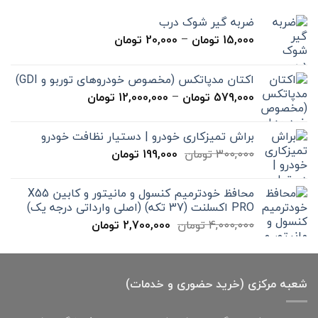
ضربه گیر شوک درب
محدوده
15,000
تومان
–
20,000
تومان
قیمت:
15,000 تومان
اکتان مدپاتکس (مخصوص خودروهای توربو و GDI)
تا
محدوده
579,000
تومان
–
12,000,000
تومان
20,000 تومان
قیمت:
579,000 تومان
براش تمیزکاری خودرو | دستیار نظافت خودرو
تا
قیمت
قیمت
300,000
تومان
199,000
تومان
12,000,000 تومان
اصلی
فعلی
300,000 تومان
199,000 تومان
محافظ خودترمیم کنسول و مانیتور و کابین X55
بود.
است.
PRO اکسلنت (37 تکه) (اصلی وارداتی درجه یک)
قیمت
قیمت
4,000,000
تومان
2,700,000
تومان
اصلی
فعلی
4,000,000 تومان
2,700,000 تومان
بود.
است.
شعبه مرکزی (خرید حضوری و خدمات)