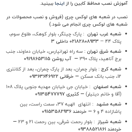
آموزش نصب محافظ کابین را از
اینجا
ببینید.
نصب در شعبه های لوکس چری (فروش و نصب محصولات در
شعبه های لوکس چری انجام می شود.)
شعبه غرب تهران :
پارک چیتگر، بلوار کوهک، طلوع سوم،
پلاک 44 —
02182808933 داخلی 3
شعبه شرق تهران :
سه راه تهرانپارس، خیابان دماوند، جنب
برج آناهید، پلاک 390
— آب روشن 09198653115
شعبه کرج :
بلوار چمران، بعد از پارک چمران، بعد از کلانتری
12، جنب بانک مسکن
— خرقانی 09363646922
شعبه اصفهان :
خیابان جی خیابان مهدیه جنوبی پلاک 108
(آقا و خانم دیتیلر)
— کثیری 09135477797
شعبه مشهد :
انتهای الهیه 37، سمت راست، بین
پاشازاده 4 و 6
— خردمند 09153582936
شعبه شیراز :
بلوار رحمت شرقی، بین رحمت 21 و 23
—
خردمند 09388521861