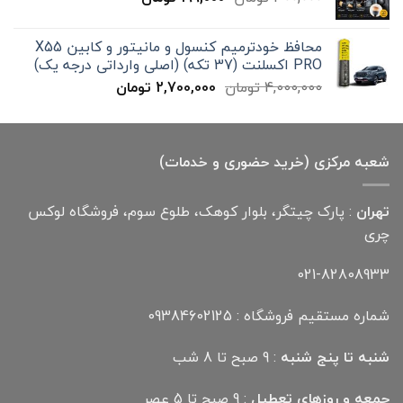
12,000,000 تومان
اصلی
فعلی
300,000 تومان
199,000 تومان
محافظ خودترمیم کنسول و مانیتور و کابین X55
بود.
است.
PRO اکسلنت (37 تکه) (اصلی وارداتی درجه یک)
قیمت
قیمت
4,000,000
تومان
2,700,000
تومان
اصلی
فعلی
4,000,000 تومان
2,700,000 تومان
بود.
است.
شعبه مرکزی (خرید حضوری و خدمات)
تهران
: پارک چیتگر، بلوار کوهک، طلوع سوم، فروشگاه لوکس
چری
021-82808933
شماره مستقیم فروشگاه : 09384602125
شنبه تا پنج شنبه
: 9 صبح تا 8 شب
جمعه و روزهای تعطیل
: 9 صبح تا 5 عصر