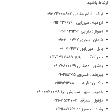
ارتباط باشید.
اراک : قائم مقامی 09373008802
ارومیه : میرزایی 09144399792
اهواز : دارابی 09162429262
آبادان : بندری 09031112427
بابل : میرزاپور 09119109977
بندر کنگ : سرفراز 09179477085
بوشهر : دهقانی 09176800049
بیرجند : خسروی 09019151615
تنکابن : قربانیان 09111949308
خمینی شهر : ستایش نیا 09120520038
دزفول : سبزقبا 09903562702
رشت : جعفرزاده 09191007696