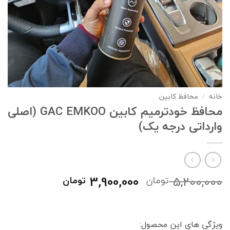
خانه
/
محافظ کابین
محافظ خودترمیم کابین GAC EMKOO (اصلی
وارداتی درجه یک)
قیمت
قیمت
3,900,000
5,200,000
تومان
تومان
اصلی
فعلی
5,200,000 تومان
900,000
بود.
است.
ویژگی های این محصول: