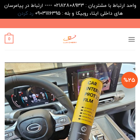
واحد ارتباط با مشتریان : 02182808933 ---- ارتباط در پیامرسان
های داخلی ایتا، روبیکا و بله : 09031116395
رد کردن
Ski
t
conten
0
%25