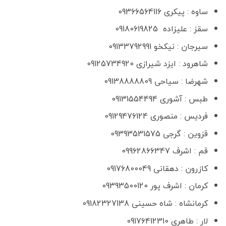
ساوه : پیکری 09366564116
سقز : علیزاده 09180619825
سیرجان : نیکخو 09133792991
شاهرود : ایزد شیرازی 09125734920
شهرضا : سیاحی 09138888809
طبس : آشوری 09131554494
فردیس : منصوری 09129476124
قزوین : گرجی 09393531575
قم : اشرف 09962866347
کازرون : دهقانی 09176800049
کرمان : اشرف پور 09393500120
کرمانشاه : شاه حسینی 09182327138
لار : طاهری 09176412310