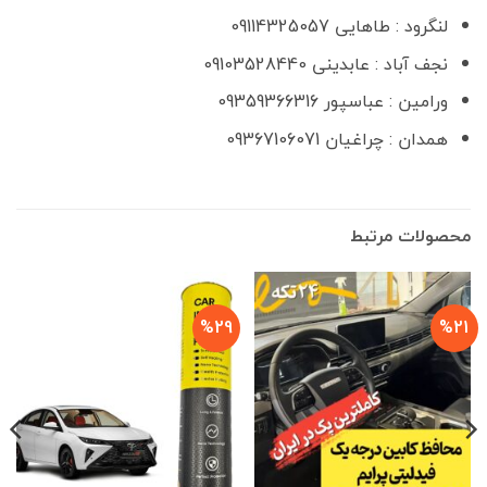
لنگرود : طاهایی 09114325057
نجف آباد : عابدینی 09103528440
ورامین : عباسپور 09359366316
همدان : چراغیان 09367106071
محصولات مرتبط
%29
%21