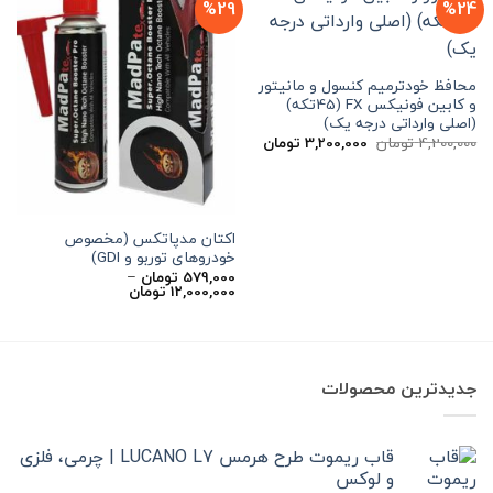
%29
%24
محافظ خودترمیم کنسول و مانیتور
و کابین فونیکس FX (45تکه)
(اصلی وارداتی درجه یک)
قیمت
قیمت
4,200,000
تومان
3,200,000
تومان
اصلی
فعلی
4,200,000 تومان
3,200,000 تومان
بود.
است.
اکتان مدپاتکس (مخصوص
خودروهای توربو و GDI)
579,000
تومان
–
محدوده
12,000,000
تومان
قیمت:
579,000 تومان
تا
12,000,000 تومان
جدیدترین محصولات
قاب ریموت طرح هرمس LUCANO L7 | چرمی، فلزی
و لوکس