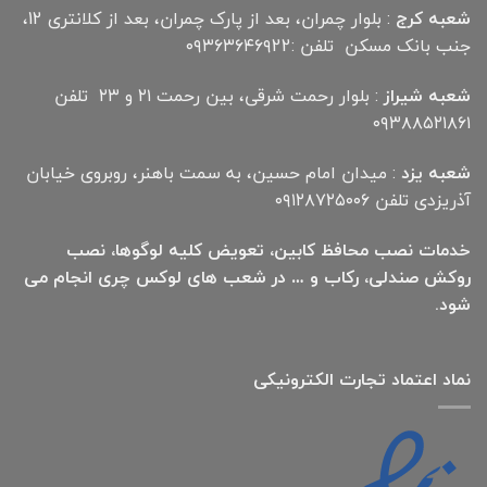
شعبه کرج
: بلوار چمران، بعد از پارک چمران، بعد از کلانتری 12،
جنب بانک مسکن تلفن :۰۹۳۶۳۶۴۶۹22
شعبه شیراز
: بلوار رحمت شرقی، بین رحمت ۲۱ و ۲۳ تلفن
۰۹۳۸۸۵۲۱۸۶۱
شعبه یزد
: میدان امام حسین، به سمت باهنر، روبروی خیابان
آذریزدی تلفن ۰۹۱۲۸۷۲۵۰۰۶
خدمات نصب محافظ کابین، تعویض کلیه لوگوها، نصب
روکش صندلی، رکاب و … در شعب های لوکس چری انجام می
شود.
نماد اعتماد تجارت الكترونیكی