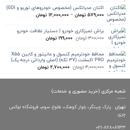
15,000 تومان
اکتان مدپاتکس (مخصوص خودروهای توربو و GDI)
تا
محدوده
579,000
تومان
–
12,000,000
تومان
20,000 تومان
قیمت:
579,000 تومان
براش تمیزکاری خودرو | دستیار نظافت خودرو
تا
قیمت
قیمت
300,000
تومان
199,000
تومان
12,000,000 تومان
اصلی
فعلی
300,000 تومان
199,000 تومان
محافظ خودترمیم کنسول و مانیتور و کابین X55
بود.
است.
PRO اکسلنت (37 تکه) (اصلی وارداتی درجه یک)
قیمت
قیمت
4,000,000
تومان
2,700,000
تومان
اصلی
فعلی
4,000,000 تومان
2,700,000 تومان
بود.
است.
شعبه مرکزی (خرید حضوری و خدمات)
تهران
: پارک چیتگر، بلوار کوهک، طلوع سوم، فروشگاه لوکس
چری
021-82808933