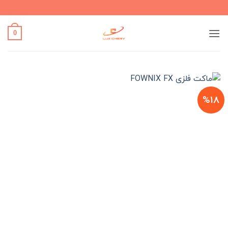
Ski
t
conten
0
%18