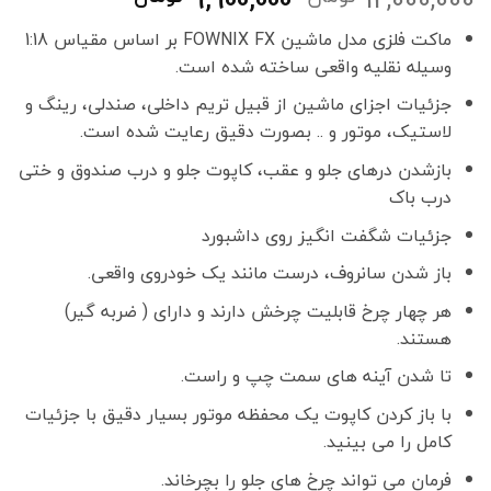
اصلی
فعلی
ماکت فلزی مدل ماشین FOWNIX FX بر اساس مقیاس 1:18
12,000,000 تومان
,900,000
وسیله نقلیه واقعی ساخته شده است.
بود.
است.
جزئیات اجزای ماشین از قبیل تریم داخلی، صندلی، رینگ و
لاستیک، موتور و .. بصورت دقیق رعایت شده است.
بازشدن درهای جلو و عقب، کاپوت جلو و درب صندوق و ختی
درب باک
جزئیات شگفت انگیز روی داشبورد
باز شدن سانروف، درست مانند یک خودروی واقعی.
هر چهار چرخ قابلیت چرخش دارند و دارای ( ضربه گیر)
هستند.
تا شدن آینه های سمت چپ و راست.
با باز کردن کاپوت یک محفظه موتور بسیار دقیق با جزئیات
کامل را می بینید.
فرمان می تواند چرخ های جلو را بچرخاند.