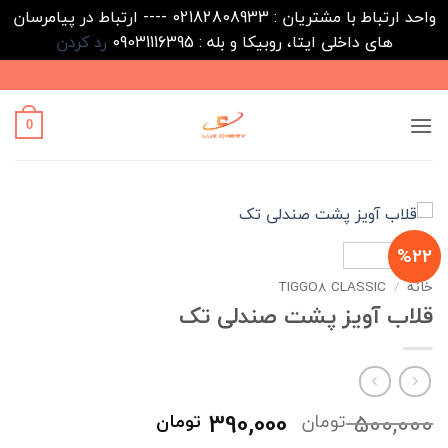
واحد ارتباط با مشتریان : 02182808933 ---- ارتباط در پیامرسان
های داخلی ایتا، روبیکا و بله : 09031116395
رد کردن
Ski
t
conten
0
%22
خانه
/
TIGGO8 CLASSIC
قلاب آویز پشت صندلی تک
قیمت
قیمت
390,000
500,000
تومان
تومان
اصلی
فعلی