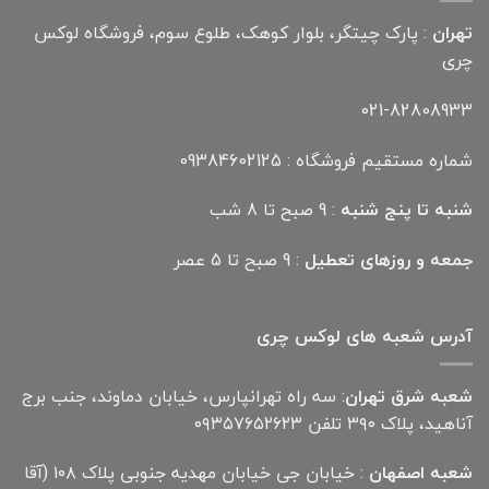
تهران
: پارک چیتگر، بلوار کوهک، طلوع سوم، فروشگاه لوکس
چری
021-82808933
شماره مستقیم فروشگاه : 09384602125
شنبه تا پنج شنبه
: 9 صبح تا 8 شب
جمعه و روزهای تعطیل
: 9 صبح تا 5 عصر
آدرس شعبه های لوکس چری
شعبه شرق تهران
: سه راه تهرانپارس، خیابان دماوند، جنب برج
آناهید، پلاک ۳۹۰ تلفن ۰۹۳۵۷۶۵۲۶۲۳
شعبه اصفهان
: خیابان جی خیابان مهدیه جنوبی پلاک ۱۰۸ (آقا