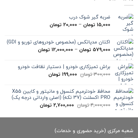
بود.
است.
ضربه گیر شوک درب
محدوده
15,000
تومان
–
20,000
تومان
قیمت:
15,000 تومان
اکتان مدپاتکس (مخصوص خودروهای توربو و GDI)
تا
محدوده
579,000
تومان
–
12,000,000
تومان
20,000 تومان
قیمت:
579,000 تومان
براش تمیزکاری خودرو | دستیار نظافت خودرو
تا
قیمت
قیمت
300,000
تومان
199,000
تومان
12,000,000 تومان
اصلی
فعلی
300,000 تومان
199,000 تومان
محافظ خودترمیم کنسول و مانیتور و کابین X55
بود.
است.
PRO اکسلنت (37 تکه) (اصلی وارداتی درجه یک)
قیمت
قیمت
4,000,000
تومان
2,700,000
تومان
اصلی
فعلی
4,000,000 تومان
2,700,000 تومان
بود.
است.
شعبه مرکزی (خرید حضوری و خدمات)